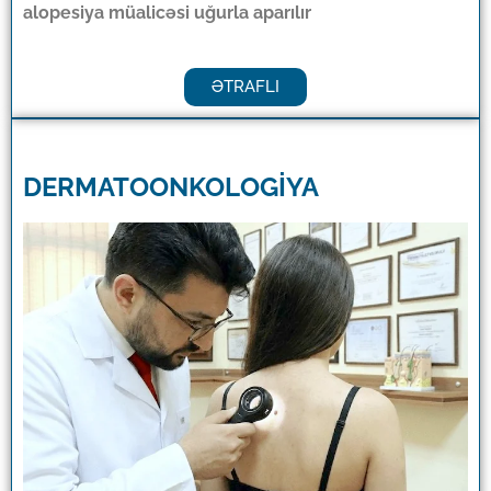
alopesiya müalicəsi uğurla aparılır
ƏTRAFLI
DERMATOONKOLOGİYA