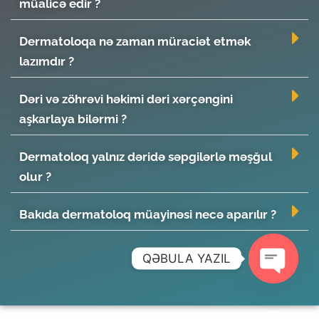
müalicə edir ?
Dermatoloqa nə zaman müraciət etmək
lazımdır ?
Dəri və zöhrəvi həkimi dəri xərçəngini
aşkarlaya bilərmi ?
Dermatoloq yalnız dəridə səpgilərlə məşğul
olur ?
Bakıda dermatoloq müayinəsi necə aparılır ?
QƏBULA YAZIL
Open ch