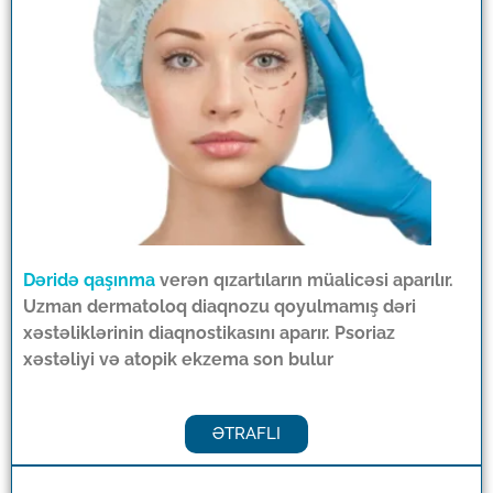
Dəridə qaşınma
verən qızartıların müalicəsi aparılır.
Uzman dermatoloq diaqnozu qoyulmamış dəri
xəstəliklərinin diaqnostikasını aparır. Psoriaz
xəstəliyi və atopik ekzema son bulur
ƏTRAFLI