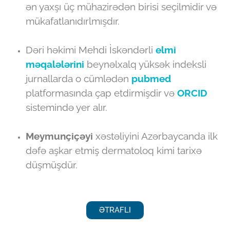
ən yaxşı üç mühazirədən birisi seçilmidir və
mükafatlanıdırlmışdır.
Dəri həkimi Mehdi İskəndərli
elmi
məqalələrini
beynəlxalq yüksək indeksli
jurnallarda o cümlədən
pubmed
platformasında çap etdirmişdir və
ORCID
sistemində yer alır.
Meymunçiçəyi
xəstəliyini Azərbaycanda ilk
dəfə aşkar etmiş dermatoloq kimi tarixə
düşmüşdür.
ƏTRAFLI