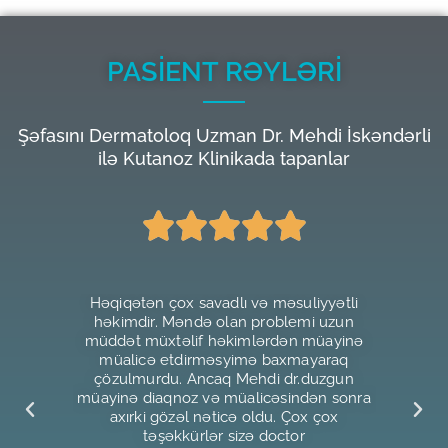
PASİENT RƏYLƏRİ
Şəfasını Dermatoloq Uzman Dr. Mehdi İskəndərli
ilə Kutanoz Klinikada tapanlar
əliyimizi
Həqiqətən çox savadlı və məsuliyyətli
Neçə
hdi dr
həkimdir. Məndə olan problemi uzun
çəkird
kür etsək
müddət müxtəlif həkimlərdən müayinə
səpkilər
z görün
müalicə etdirməsyimə baxmayaraq
etsəmd
çözulmurdu. Ancaq Mehdi dr.duzgun
yanina 
müayinə diaqnoz və müalicəsindən sonra
verdi.
axırki gözəl nəticə oldu. Çox çox
müali
deh
təşəkkürlər sizə doctor