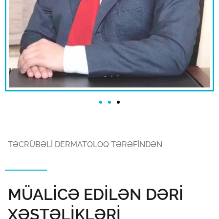
TƏCRÜBƏLİ DERMATOLOQ TƏRƏFİNDƏN
MÜALİCƏ EDİLƏN DƏRİ
XƏSTƏLİKLƏRİ