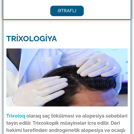
ƏTRAFLI
TRİXOLOGİYA
Trixoloq
olaraq saç tökülməsi və alopesiya səbəbləri
təyin edilir. Trixoskopik müayinələr icra edilir. Dəri
həkimi tərəfindən androgenetik alopesiya və ocaqlı