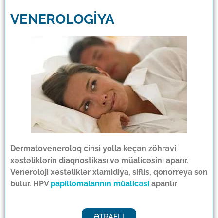
VENEROLOGİYA
Dermatoveneroloq cinsi yolla keçən zöhrəvi
xəstəliklərin diaqnostikası və müalicəsini aparır.
Veneroloji xəstəliklər xlamidiya, siflis, qonorreya son
bulur. HPV
papillomalarının müalicəsi
aparılır
ƏTRAFLI