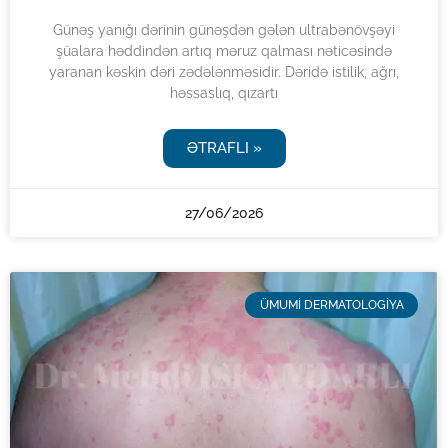
Günəş yanığı dərinin günəşdən gələn ultrabənövşəyi
şüalara həddindən artıq məruz qalması nəticəsində
yaranan kəskin dəri zədələnməsidir. Dəridə istilik, ağrı,
həssaslıq, qızartı
ƏTRAFLI »
27/06/2026
ÜMUMI DERMATOLOGIYA