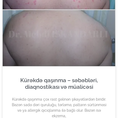
Kürəkdə qaşınma – səbəbləri,
diaqnostikası və müalicəsi
Kürəkdə qaşınma çox rast gəlinən şikayətlərdən biridir.
Bəzən sadə dəri quruluğu, tərləmə, paltarın sürtünməsi
və ya allergik qıcıqlanma ilə bağlı olur. Bəzən isə
ekzema,