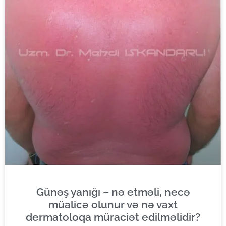
Günəş yanığı – nə etməli, necə
müalicə olunur və nə vaxt
dermatoloqa müraciət edilməlidir?