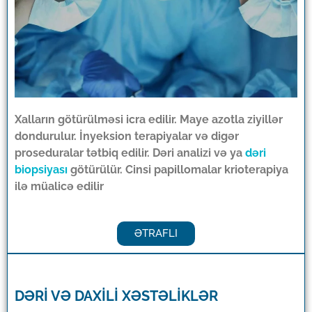
Xalların götürülməsi icra edilir. Maye azotla ziyillər
dondurulur. İnyeksion terapiyalar və digər
proseduralar tətbiq edilir. Dəri analizi və ya
dəri
biopsiyası
götürülür. Cinsi papillomalar krioterapiya
ilə müalicə edilir
ƏTRAFLI
DƏRİ VƏ DAXİLİ XƏSTƏLİKLƏR