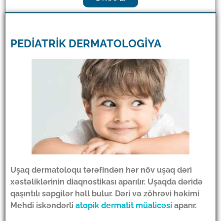
PEDİATRİK DERMATOLOGİYA
Uşaq dermatoloqu tərəfindən hər növ uşaq dəri
xəstəliklərinin diaqnostikası aparılır. Uşaqda dəridə
qaşıntılı səpgilər həll bulur. Dəri və zöhrəvi həkimi
Mehdi iskəndərli
atopik dermatit müalicəsi
aparır.