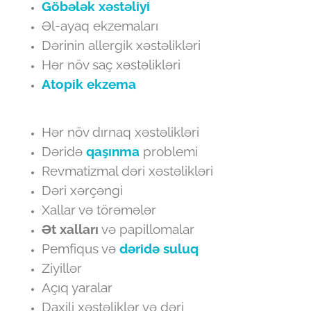
Göbələk xəstəliyi
Əl-ayaq ekzemaları
Dərinin allergik xəstəlikləri
Hər növ saç xəstəlikləri
Atopik ekzema
Hər növ dırnaq xəstəlikləri
Dəridə
qaşınma
problemi
Revmatizmal dəri xəstəlikləri
Dəri xərçəngi
Xallar və törəmələr
Ət xalları
və papillomalar
Pemfiqus və
dəridə suluq
Ziyillər
Açıq yaralar
Daxili xəstəliklər və dəri