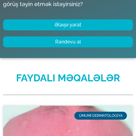
görüş təyin etmək istəyirsiniz?
Əlaqə yarat
Randevu al
FAYDALI MƏQALƏLƏR
ÜMUMI DERMATOLOGIYA