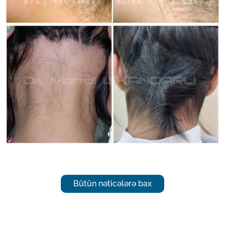
Bütün nəticələrə bax