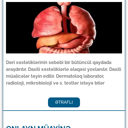
Dəri xəstəliklərinin səbəbi bir bütüncül qaydada
araşdırılır. Daxili xəstəliklərlə əlaqəsi yoxlanılır. Daxili
müalicələr təyin edilir. Dermatoloq laborator,
radioloji, mikrobioloji və s. testlər istəyə bilər
ƏTRAFLI