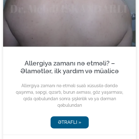
Allergiya zamanı nə etməli? –
Əlamətlər, ilk yardım və müalicə
Allergiya zamanı nə etməli sualı xüsusilə dəridə
qaşınma, səpgi, qızartı, burun axması, göz yaşarması,
qida qəbulundan sonra şişkinlik və ya dərman
qəbulundan
ƏTRAFLI »