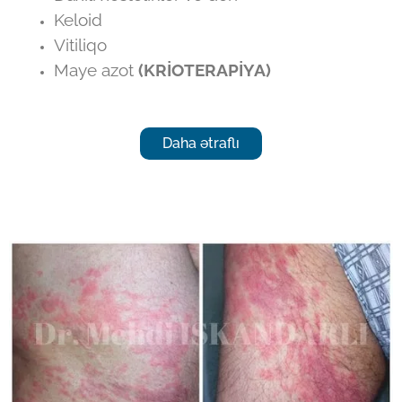
Keloid
Vitiliqo
Maye azot
(KRİOTERAPİYA)
Daha ətraflı