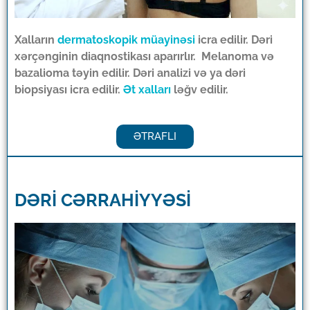
Xalların
dermatoskopik müayinəsi
icra edilir. Dəri
xərçənginin diaqnostikası aparırlır. Melanoma və
bazalioma təyin edilir. Dəri analizi və ya dəri
biopsiyası icra edilir.
Ət xalları
ləğv edilir.
ƏTRAFLI
DƏRİ CƏRRAHİYYƏSİ