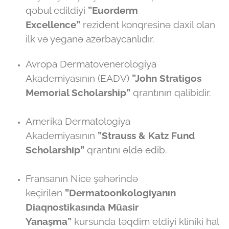
qəbul edildiyi
”Euorderm
Excellence”
rezident konqresinə daxil olan
ilk və yeganə azərbaycanlıdır.
Avropa Dermatovenerologiya
Akademiyasının (EADV)
”John Stratigos
Memorial Scholarship”
qrantının qalibidir.
Amerika Dermatologiya
Akademiyasının
”Strauss & Katz Fund
Scholarship”
qrantını əldə edib.
Fransanın Nice şəhərində
keçirilən
”Dermatoonkologiyanın
Diaqnostikasında Müasir
Yanaşma”
kursunda təqdim etdiyi kliniki hal