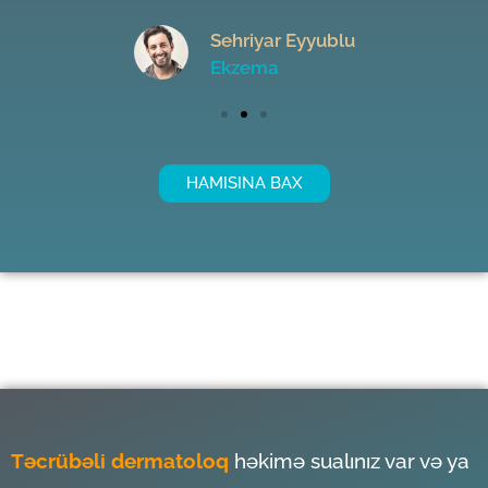
Sehriyar Eyyublu
Ekzema
HAMISINA BAX
Təcrübəli dermatoloq
həkimə sualınız var və ya