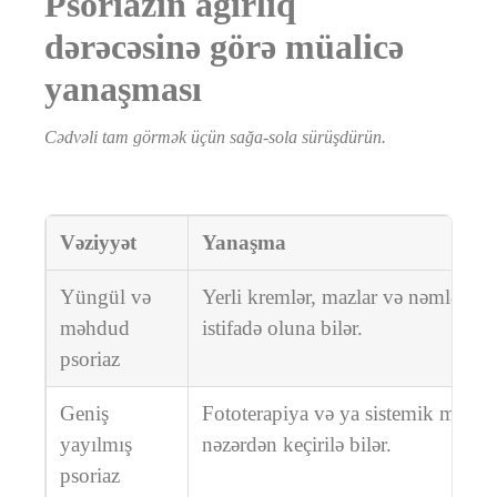
Psoriazın ağırlıq
dərəcəsinə görə müalicə
yanaşması
Cədvəli tam görmək üçün sağa-sola sürüşdürün.
Vəziyyət
Yanaşma
Yüngül və
Yerli kremlər, mazlar və nəmləndiri
məhdud
istifadə oluna bilər.
psoriaz
Geniş
Fototerapiya və ya sistemik müalic
yayılmış
nəzərdən keçirilə bilər.
psoriaz