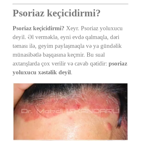
Psoriaz keçicidirmi?
Psoriaz keçicidirmi?
Xeyr. Psoriaz yoluxucu
deyil. Əl verməklə, eyni evdə qalmaqla, dəri
təması ilə, geyim paylaşmaqla və ya gündəlik
münasibətlə başqasına keçmir. Bu sual
axtarışlarda çox verilir və cavab qətidir:
psoriaz
yoluxucu xəstəlik deyil
.