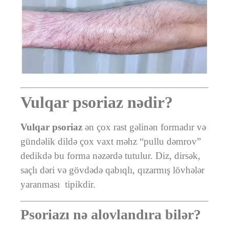
Vulqar psoriaz nədir?
Vulqar psoriaz
ən çox rast gəlinən formadır və
gündəlik dildə çox vaxt məhz “pullu dəmrov”
dedikdə bu forma nəzərdə tutulur. Diz, dirsək,
saçlı dəri və gövdədə qabıqlı, qızarmış lövhələr
yaranması tipikdir.
Psoriazı nə alovlandıra bilər?