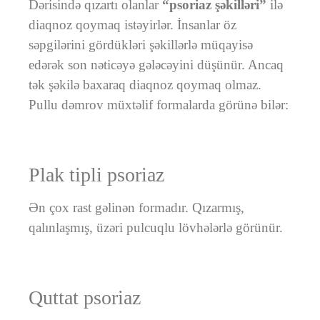
Dərisində qızartı olanlar
“psoriaz şəkilləri”
ilə
diaqnoz qoymaq istəyirlər. İnsanlar öz
səpgilərini gördükləri şəkillərlə müqayisə
edərək son nəticəyə gələcəyini düşünür. Ancaq
tək şəkilə baxaraq diaqnoz qoymaq olmaz.
Pullu dəmrov müxtəlif formalarda görünə bilər:
Plak tipli psoriaz
Ən çox rast gəlinən formadır. Qızarmış,
qalınlaşmış, üzəri pulcuqlu lövhələrlə görünür.
Quttat psoriaz