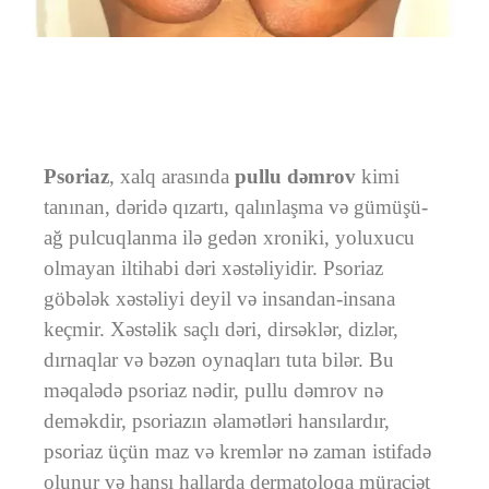
Psoriaz
, xalq arasında
pullu dəmrov
kimi
tanınan, dəridə qızartı, qalınlaşma və gümüşü-
ağ pulcuqlanma ilə gedən xroniki, yoluxucu
olmayan iltihabi dəri xəstəliyidir. Psoriaz
göbələk xəstəliyi deyil və insandan-insana
keçmir. Xəstəlik saçlı dəri, dirsəklər, dizlər,
dırnaqlar və bəzən oynaqları tuta bilər. Bu
məqalədə psoriaz nədir, pullu dəmrov nə
deməkdir, psoriazın əlamətləri hansılardır,
psoriaz üçün maz və kremlər nə zaman istifadə
olunur və hansı hallarda dermatoloqa müraciət