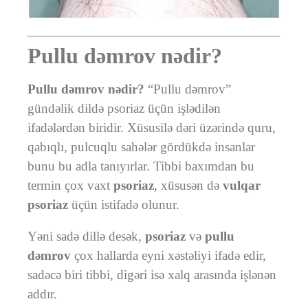
Pullu dəmrov nədir?
Pullu dəmrov nədir?
“Pullu dəmrov”
gündəlik dildə psoriaz üçün işlədilən
ifadələrdən biridir. Xüsusilə dəri üzərində quru,
qabıqlı, pulcuqlu sahələr gördükdə insanlar
bunu bu adla tanıyırlar. Tibbi baxımdan bu
termin çox vaxt
psoriaz
, xüsusən də
vulqar
psoriaz
üçün istifadə olunur.
Yəni sadə dillə desək,
psoriaz
və
pullu
dəmrov
çox hallarda eyni xəstəliyi ifadə edir,
sadəcə biri tibbi, digəri isə xalq arasında işlənən
addır.