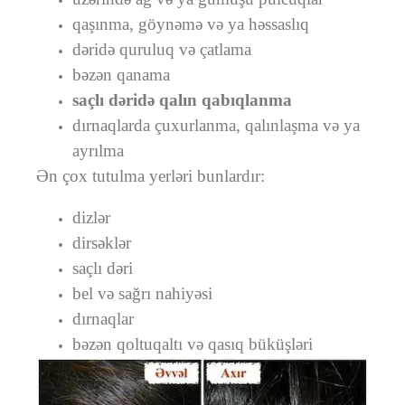
qaşınma, göynəmə və ya həssaslıq
dəridə quruluq və çatlama
bəzən qanama
saçlı dəridə qalın qabıqlanma
dırnaqlarda çuxurlanma, qalınlaşma və ya
ayrılma
Ən çox tutulma yerləri bunlardır:
dizlər
dirsəklər
saçlı dəri
bel və sağrı nahiyəsi
dırnaqlar
bəzən qoltuqaltı və qasıq büküşləri