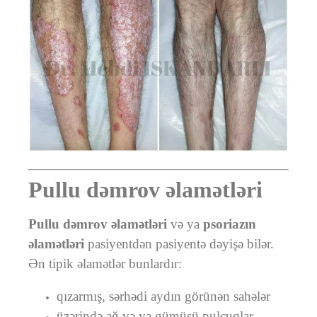
Pullu dəmrov əlamətləri
Pullu dəmrov əlamətləri
və ya
psoriazın
əlamətləri
pasiyentdən pasiyentə dəyişə bilər.
Ən tipik əlamətlər bunlardır:
qızarmış, sərhədi aydın görünən sahələr
üzərində ağ və ya gümüşü pulcuqlar