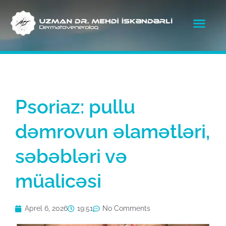
Psoriaz: pullu
dəmrovun əlamətləri,
səbəbləri və
müalicəsi
Aprel 6, 2026
19:51
No Comments