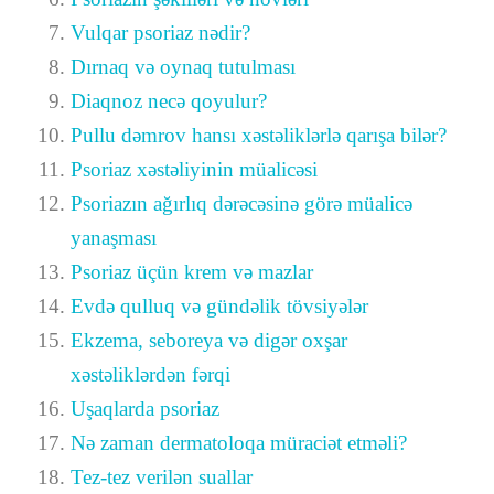
Vulqar psoriaz nədir?
Dırnaq və oynaq tutulması
Diaqnoz necə qoyulur?
Pullu dəmrov hansı xəstəliklərlə qarışa bilər?
Psoriaz xəstəliyinin müalicəsi
Psoriazın ağırlıq dərəcəsinə görə müalicə
yanaşması
Psoriaz üçün krem və mazlar
Evdə qulluq və gündəlik tövsiyələr
Ekzema, seboreya və digər oxşar
xəstəliklərdən fərqi
Uşaqlarda psoriaz
Nə zaman dermatoloqa müraciət etməli?
Tez-tez verilən suallar