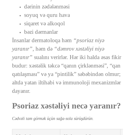
dərinin zədələnməsi
soyuq və quru hava
siqaret və alkoqol
bəzi dərmanlar
İnsanlar dermatoloqa həm
“psoriaz niyə
yaranır”
, həm də
“dəmrov xəstəliyi niyə
yaranır”
sualını verirlər. Hər iki halda əsas fikir
budur: xəstəlik təkcə “qanın çirklənməsi”, “qan
qatılaşması” və ya “pintilik” səbəbindən olmur;
altda yatan iltihabi və immunoloji mexanizmlər
dayanır.
Psoriaz xəstəliyi necə yaranır?
Cədvəli tam görmək üçün sağa-sola sürüşdürün.