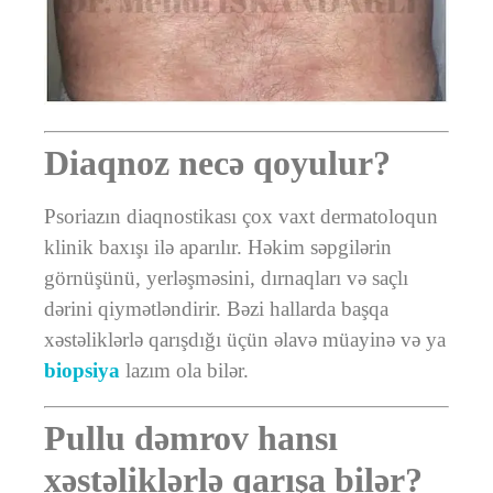
Diaqnoz necə qoyulur?
Psoriazın diaqnostikası çox vaxt dermatoloqun
klinik baxışı ilə aparılır. Həkim səpgilərin
görnüşünü, yerləşməsini, dırnaqları və saçlı
dərini qiymətləndirir. Bəzi hallarda başqa
xəstəliklərlə qarışdığı üçün əlavə müayinə və ya
biopsiya
lazım ola bilər.
Pullu dəmrov hansı
xəstəliklərlə qarışa bilər?