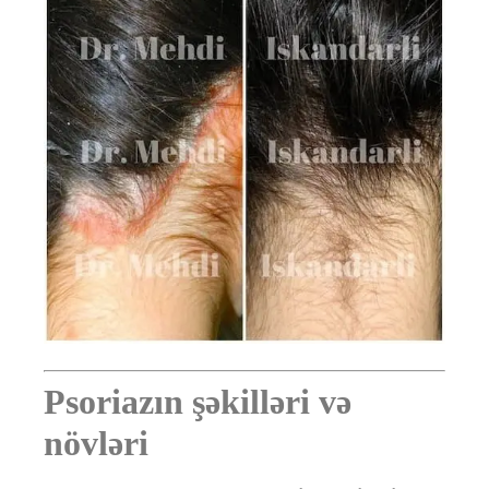
Psoriazın şəkilləri və
növləri