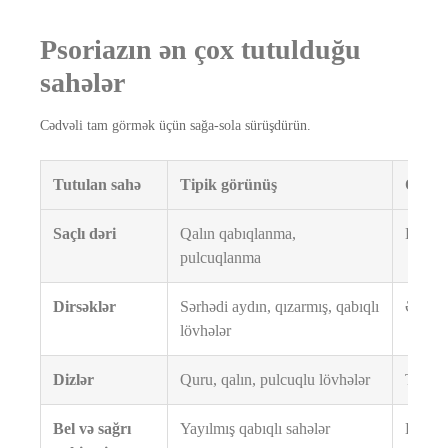
Psoriazın ən çox tutulduğu
sahələr
Cədvəli tam görmək üçün sağa-sola sürüşdürün.
Tutulan sahə
Tipik görünüş
Qeyd
Saçlı dəri
Qalın qabıqlanma,
Kəpəkl
pulcuqlanma
Dirsəklər
Sərhədi aydın, qızarmış, qabıqlı
Ən kla
lövhələr
Dizlər
Quru, qalın, pulcuqlu lövhələr
Tez-te
Bel və sağrı
Yayılmış qabıqlı sahələr
Bəzən 