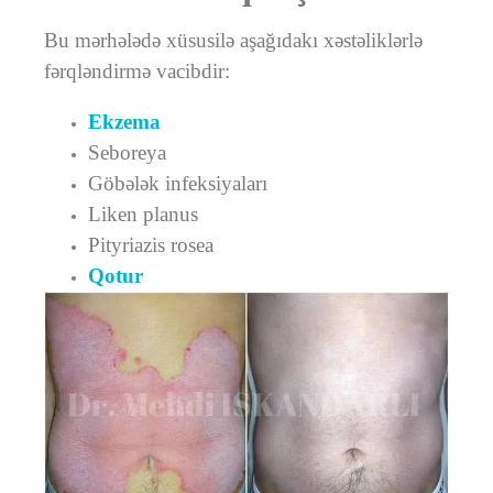
Bu mərhələdə xüsusilə aşağıdakı xəstəliklərlə
fərqləndirmə vacibdir:
Ekzema
Seboreya
Göbələk infeksiyaları
Liken planus
Pityriazis rosea
Qotur