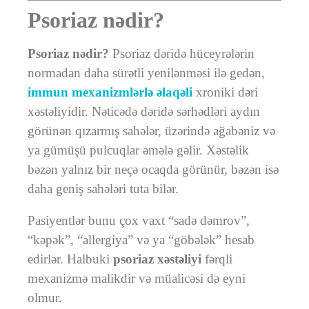
Psoriaz nədir?
Psoriaz nədir?
Psoriaz dəridə hüceyrələrin
normadan daha sürətli yenilənməsi ilə gedən,
immun mexanizmlərlə əlaqəli
xroniki dəri
xəstəliyidir. Nəticədə dəridə sərhədləri aydın
görünən qızarmış sahələr, üzərində ağabəniz və
ya gümüşü pulcuqlar əmələ gəlir. Xəstəlik
bəzən yalnız bir neçə ocaqda görünür, bəzən isə
daha geniş sahələri tuta bilər.
Pasiyentlər bunu çox vaxt “sadə dəmrov”,
“kəpək”, “allergiya” və ya “göbələk” hesab
edirlər. Halbuki
psoriaz xəstəliyi
fərqli
mexanizmə malikdir və müalicəsi də eyni
olmur.