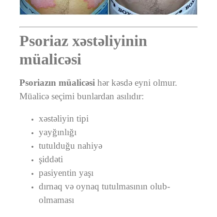
Psoriaz xəstəliyinin
müalicəsi
Psoriazın müalicəsi
hər kəsdə eyni olmur.
Müalicə seçimi bunlardan asılıdır:
xəstəliyin tipi
yayğınlığı
tutulduğu nahiyə
şiddəti
pasiyentin yaşı
dırnaq və oynaq tutulmasının olub-
olmaması