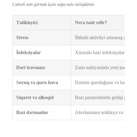
Cədvəli tam görmək üçün sağa-sola sürüşdürün.
Tətikləyici
Necə təsir edir?
Stress
İltihabi aktivliyi artıraraq alovl
İnfeksiyalar
Xüsusilə bəzi infeksiyalardan son
Dəri travması
Zədə nahiyəsində yeni psoriaz oc
Soyuq və quru hava
Dərinin quruluğunu və həssaslığın
Siqaret və alkoqol
Bəzi pasiyentlərdə gedişi pisləşdi
Bəzi dərmanlar
Alovlanmanı tetikleyə və ya xəstəl