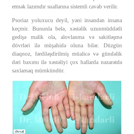
etmək lazımdır suallarına sistemli cavab verilir.
Psoriaz yoluxucu deyil, yəni insandan insana
keçmir. Bununla belə, xəstəlik uzunmüddətli
gedişə malik ola, alovlanma və sakitləşmə
dövrləri ilə müşahidə oluna bilər. Düzgün
diaqnoz, fərdiləşdirilmiş müalicə və gündəlik
dəri baxımı ilə xəstəliyi çox hallarda nəzarətdə
saxlamaq mümkündür.