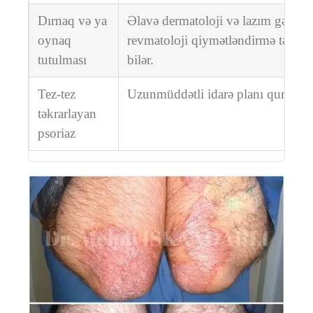
Dırnaq və ya
Əlavə dermatoloji və lazım gəldik
oynaq
revmatoloji qiymətləndirmə tələb 
tutulması
bilər.
Tez-tez
Uzunmüddətli idarə planı qurulmal
təkrarlayan
psoriaz