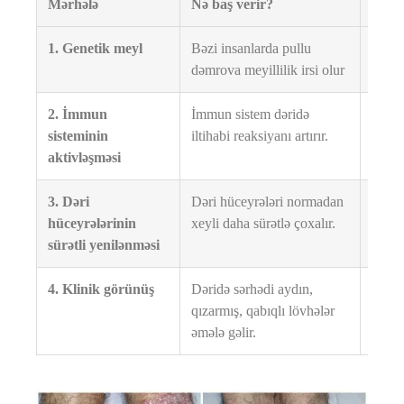
Mərhələ
Nə baş verir?
Nətic
1. Genetik meyl
Bəzi insanlarda pullu
Xəstə
dəmrova meyillilik irsi olur
yaranı
2. İmmun
İmmun sistem dəridə
Dəridə
sisteminin
iltihabi reaksiyanı artırır.
yaranı
aktivləşməsi
3. Dəri
Dəri hüceyrələri normadan
Qalın
hüceyrələrinin
xeyli daha sürətlə çoxalır.
pulcu
sürətli yenilənməsi
4. Klinik görünüş
Dəridə sərhədi aydın,
Pullu
qızarmış, qabıqlı lövhələr
formal
əmələ gəlir.