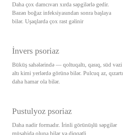
Daha çox damcıvarı xırda səpgilərlə gedir.
Bəzən boğaz infeksiyasından sonra başlaya
bilər. Uşaqlarda çox rast gəlinir
İnvers psoriaz
Büküş sahələrində — qoltuqaltı, qasıq, süd vəzi
altı kimi yerlərdə görünə bilər. Pulcuq az, qızartı
daha hamar ola bilər.
Pustulyoz psoriaz
Daha nadir formadır. İrinli görünüşlü səpgilər
müşahidə oluna bilər və diqqətli