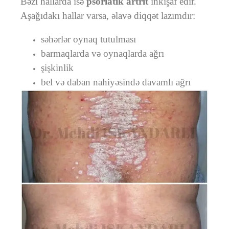
Bəzi hallarda isə
psoriatik artrit
inkişaf edir.
Aşağıdakı hallar varsa, əlavə diqqət lazımdır:
səhərlər oynaq tutulması
barmaqlarda və oynaqlarda ağrı
şişkinlik
bel və daban nahiyəsində davamlı ağrı