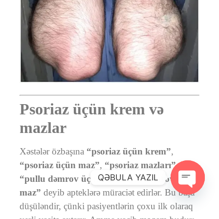
Psoriaz üçün krem və
mazlar
Xəstələr özbaşına
“psoriaz üçün krem”
,
“psoriaz üçün maz”
,
“psoriaz mazları”
,
QƏBULA YAZIL
“pullu dəmrov üçün maz”
və
“dəmrov üçün
maz”
deyib apteklərə müraciət edirlər. Bu başa
Open ch
düşüləndir, çünki pasiyentlərin çoxu ilk olaraq