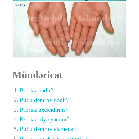
Mündəricat
Psoriaz nədir?
Pullu dəmrov nədir?
Psoriaz keçicidirmi?
Psoriaz niyə yaranır?
Pullu dəmrov əlamətləri
Psoriazın şəkilləri və növləri