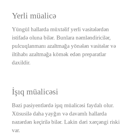
Yerli müalicə
Yüngül hallarda müxtəlif yerli vasitələrdən
istifadə oluna bilər. Bunlara nəmləndiricilər,
pulcuqlanmanı azaltmağa yönələn vasitələr və
iltihabı azaltmağa kömək edən preparatlar
daxildir.
İşıq müalicəsi
Bəzi pasiyentlərdə işıq müalicəsi faydalı olur.
Xüsusilə daha yayğın və davamlı hallarda
nəzərdən keçirilə bilər. Lakin dəri xərçəngi riski
var.