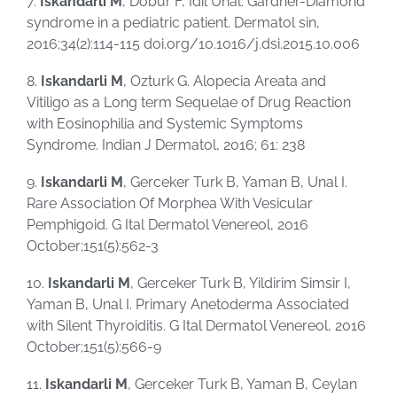
7.
Iskandarli M
, Dobur F, Idil Unal. Gardner-Diamond
syndrome in a pediatric patient. Dermatol sin,
2016;34(2):114-115 doi.org/10.1016/j.dsi.2015.10.006
8.
Iskandarli M
, Ozturk G. Alopecia Areata and
Vitiligo as a Long term Sequelae of Drug Reaction
with Eosinophilia and Systemic Symptoms
Syndrome. Indian J Dermatol, 2016; 61: 238
9.
Iskandarli M
, Gerceker Turk B, Yaman B, Unal I.
Rare Association Of Morphea With Vesicular
Pemphigoid. G Ital Dermatol Venereol, 2016
October;151(5):562-3
10.
Iskandarli M
, Gerceker Turk B, Yildirim Simsir I,
Yaman B, Unal I. Primary Anetoderma Associated
with Silent Thyroiditis. G Ital Dermatol Venereol, 2016
October;151(5):566-9
11.
Iskandarli M
, Gerceker Turk B, Yaman B, Ceylan