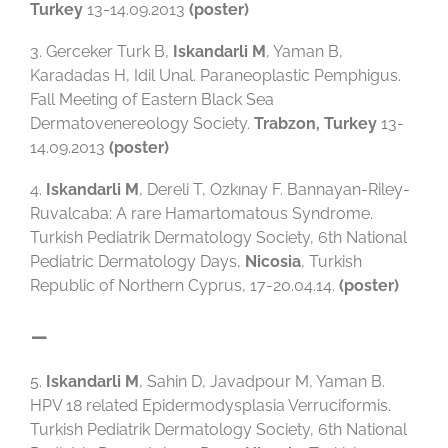
Turkey
13-14.09.2013
(poster)
3. Gerceker Turk B,
Iskandarli M
, Yaman B,
Karadadas H, Idil Unal. Paraneoplastic Pemphigus.
Fall Meeting of Eastern Black Sea
Dermatovenereology Society.
Trabzon, Turkey
13-
14.09.2013
(poster)
4.
Iskandarli M
, Dereli T, Ozkınay F. Bannayan-Riley-
Ruvalcaba: A rare Hamartomatous Syndrome.
Turkish Pediatrik Dermatology Society, 6th National
Pediatric Dermatology Days,
Nicosia
, Turkish
Republic of Northern Cyprus, 17-20.04.14.
(poster)
–
5.
Iskandarli M
, Sahin D, Javadpour M, Yaman B.
HPV 18 related Epidermodysplasia Verruciformis.
Turkish Pediatrik Dermatology Society, 6th National