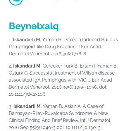
Beynəlxalq
1.
Iskandarli M
,
Yaman B. Doxepin Induced Bullous
Pemphigoid-like Drug Eruption. J Eur Acad
Dermatol Venereol. 2016;30(4):716-8
2.
Iskandarli M
, Gerceker Turk B, Ertam I, Yaman B,
Ozturk G. Successful treatment of Wilson disease
associated IgA Pemphigus with IVIG. J Eur Acad
Dermatol Venereol, 2016;30(6):1055-1056. doi:
10.1111/jdv.13106.
3.
Iskandarli M
, Yaman B, Aslan A. A Case of
Bannayan-Riley-Ruvalcaba Syndrome. A New
Clinical Finding And Brief Review. Int J Dermatol.
2016 Sep;55(9):1040-3,doi: 10.1111/ijd.13013.