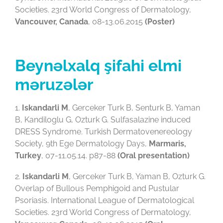
Societies. 23rd World Congress of Dermatology,
Vancouver, Canada
, 08-13.06.2015
(Poster)
Beynəlxalq şifahi elmi
məruzələr
1.
Iskandarli M
, Gerceker Turk B, Senturk B, Yaman
B, Kandiloglu G, Ozturk G. Sulfasalazine induced
DRESS Syndrome. Turkish Dermatovenereology
Society, 9th Ege Dermatology Days,
Marmaris,
Turkey
, 07-11.05.14. p87-88
(Oral presentation)
2.
Iskandarli M
, Gerceker Turk B, Yaman B, Ozturk G.
Overlap of Bullous Pemphigoid and Pustular
Psoriasis. International League of Dermatological
Societies. 23rd World Congress of Dermatology,