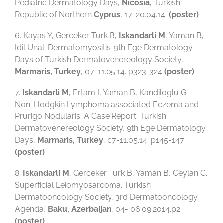
Pediatric Dermatology Days,
Nicosia
, Turkish
Republic of Northern
Cyprus
, 17-20.04.14.
(poster)
6. Kayas Y, Gerceker Turk B,
Iskandarli M
, Yaman B,
Idil Unal. Dermatomyositis. 9th Ege Dermatology
Days of Turkish Dermatovenereology Society,
Marmaris, Turkey
, 07-11.05.14. p323-324
(poster)
7.
Iskandarli M
, Ertam I, Yaman B, Kandiloglu G.
Non-Hodgkin Lymphoma associated Eczema and
Prurigo Nodularis. A Case Report. Turkish
Dermatovenereology Society, 9th Ege Dermatology
Days,
Marmaris, Turkey
, 07-11.05.14. p145-147
(poster)
8.
Iskandarli M
, Gerceker Turk B, Yaman B, Ceylan C.
Superficial Leiomyosarcoma. Turkish
Dermatooncology Society, 3rd Dermatooncology
Agenda,
Baku, Azerbaijan
, 04- 06.09.2014.p2
(poster)