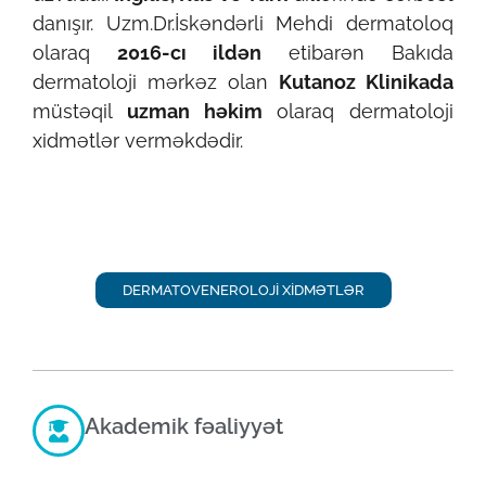
danışır. Uzm.Dr.İskəndərli Mehdi dermatoloq
olaraq
2016-cı ildən
etibarən Bakıda
dermatoloji mərkəz olan
Kutanoz Klinikada
müstəqil
uzman həkim
olaraq dermatoloji
xidmətlər verməkdədir.
DERMATOVENEROLOJİ XİDMƏTLƏR
Akademik fəaliyyət