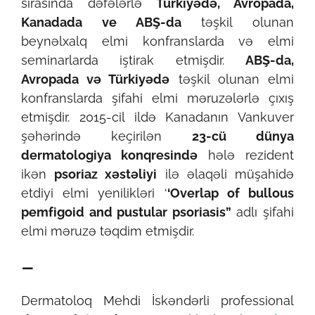
sırasında dəfələrlə
Türkiyədə, Avropada,
Kanadada ve ABŞ-da
təşkil olunan
beynəlxalq elmi konfranslarda və elmi
seminarlarda iştirak etmişdir.
ABŞ-da,
Avropada və Türkiyədə
təşkil olunan elmi
konfranslarda şifahi elmi məruzələrlə çıxış
etmişdir. 2015-cil ildə Kanadanın Vankuver
şəhərində keçirilən
23-cü dünya
dermatologiya konqresində
hələ rezident
ikən
psoriaz xəstəliyi
ilə əlaqəli müşahidə
etdiyi elmi yenilikləri ‘
‘Overlap of bullous
pemfigoid and pustular psoriasis”
adlı şifahi
elmi məruzə təqdim etmişdir.
–
Dermatoloq Mehdi İskəndərli professional