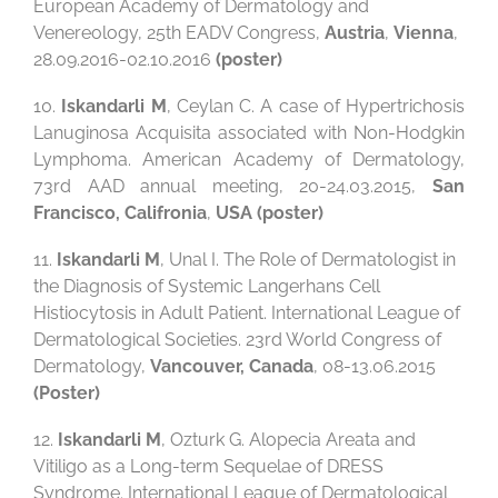
European Academy of Dermatology and
Venereology, 25th EADV Congress,
Austria
,
Vienna
,
28.09.2016-02.10.2016
(poster)
10.
Iskandarli M
, Ceylan C. A case of Hypertrichosis
Lanuginosa Acquisita associated with Non-Hodgkin
Lymphoma. American Academy of Dermatology,
73rd AAD annual meeting, 20-24.03.2015,
San
Francisco, Califronia
,
USA (poster)
11.
Iskandarli M
, Unal I. The Role of Dermatologist in
the Diagnosis of Systemic Langerhans Cell
Histiocytosis in Adult Patient. International League of
Dermatological Societies. 23rd World Congress of
Dermatology,
Vancouver, Canada
, 08-13.06.2015
(Poster)
12.
Iskandarli M
, Ozturk G. Alopecia Areata and
Vitiligo as a Long-term Sequelae of DRESS
Syndrome. International League of Dermatological