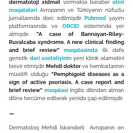
dermatoloji xidmət
verməklə bərabər
elmi
məqalələri
Avropanın ve Türkiyənin nüfuzlu
jurnallarında dərc edilmişdir.
Pubmed
yayım
platformasında və
ORCID
sistemində yer
almışdır.
”A case of Bannayan-Riley-
Ruvalcaba syndrome. A new clinical finding
and brief review”
məqaləsində
ilk dəfə
genetik
dəri xəstəliyinin
yeni klinik əlamətini
təsvir etmişdir.
Mehdi doktor
və həmkarlarının
müəllifi olduğu
”Pemphigoid diseases as a
sign of active psoriasis. A case report and
brief review”
məqaləsi
ingilis dilindən alman
dilinə tərcümə edilərək yenidə çap edilmişdir.
–
Dermatoloq Mehdi İskəndərli Avropanın ən