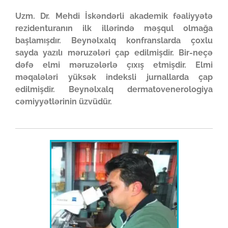
Uzm. Dr. Mehdi İskəndərli akademik fəaliyyətə
rezidenturanın ilk illərində məşqul olmağa
başlamışdır. Beynəlxalq konfranslarda çoxlu
sayda yazılı məruzələri çap edilmişdir. Bir-neçə
dəfə elmi məruzələrlə çıxış etmişdir. Elmi
məqalələri yüksək indeksli jurnallarda çap
edilmişdir. Beynəlxalq dermatovenerologiya
cəmiyyətlərinin üzvüdür.