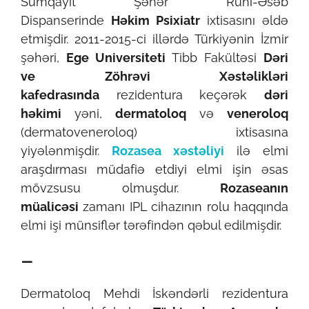
Sumqayıt Şəhər Ruhi-Əsəb
Dispanserinde
Həkim Psixiatr
ixtisasını əldə
etmişdir. 2011-2015-ci illərdə Türkiyənin İzmir
şəhəri,
Ege Universiteti
Tibb Fakültəsi
Dəri
ve Zöhrəvi Xəstəlikləri
kafedrasında
rezidentura keçərək
dəri
həkimi
yəni,
dermatoloq
və
veneroloq
(dermatoveneroloq) ixtisasına
yiyələnmişdir.
Rozasea xəstəliyi
ilə elmi
araşdırması müdafiə etdiyi elmi işin əsas
mövzsusu olmuşdur.
Rozaseanın
müalicəsi
zamanı IPL cihazının rolu haqqında
elmi işi münsiflər tərəfindən qəbul edilmişdir.
–
Dermatoloq Mehdi İskəndərli rezidentura