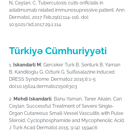
N, Ceylan, C. Tuberculosis cutis orificialis in
adalimumab related immunosupressive patient. Ann
Dermatol, 2017 Feb;29(1):114-116. doi:
10.5021/ad.2017.29.1.114
Türkiyə Cümhuriyyəti
1.
Iskandarli M
, Gerceker Turk B, Senturk B, Yaman
B, Kandiloglu G, Ozturk G. Sulfasalazine induced
DRESS Syndrome. Dermatoz 2015;6:1-5
doi:10.15624.dermatoz15063o3
2.
Mehdi Iskandarli
, Banu Yaman, Taner Akalın, Can
Ceylan. Successful Treatment of Severe Single-
Organ Cutaneous Small-Vessel Vasculitis with Pulse
Steroid, Cyclophosphamide and Mycophenolic Acid.
J Turk Acad Dermatol 2015; 9 (4): 1594c6