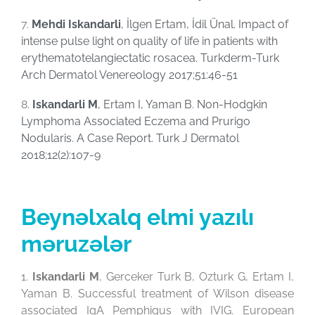
7.
Mehdi Iskandarli
, İlgen Ertam, İdil Ünal. Impact of
intense pulse light on quality of life in patients with
erythematotelangiectatic rosacea. Turkderm-Turk
Arch Dermatol Venereology 2017;51:46-51
8.
Iskandarli M
, Ertam I, Yaman B. Non-Hodgkin
Lymphoma Associated Eczema and Prurigo
Nodularis. A Case Report. Turk J Dermatol
2018;12(2):107-9
Beynəlxalq elmi yazılı
məruzələr
1.
Iskandarli M
, Gerceker Turk B, Ozturk G, Ertam I,
Yaman B. Successful treatment of Wilson disease
associated IgA Pemphigus with IVIG. European