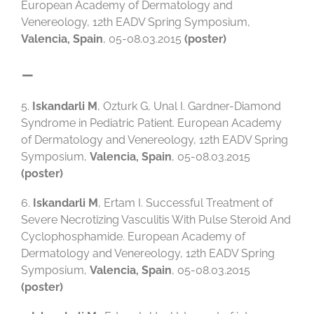
European Academy of Dermatology and
Venereology, 12th EADV Spring Symposium,
Valencia, Spain
, 05-08.03.2015
(poster)
–
5.
Iskandarli M
, Ozturk G, Unal I. Gardner-Diamond
Syndrome in Pediatric Patient. European Academy
of Dermatology and Venereology, 12th EADV Spring
Symposium,
Valencia, Spain
, 05-08.03.2015
(poster)
6.
Iskandarli M
, Ertam I. Successful Treatment of
Severe Necrotizing Vasculitis With Pulse Steroid And
Cyclophosphamide. European Academy of
Dermatology and Venereology, 12th EADV Spring
Symposium,
Valencia, Spain
, 05-08.03.2015
(poster)