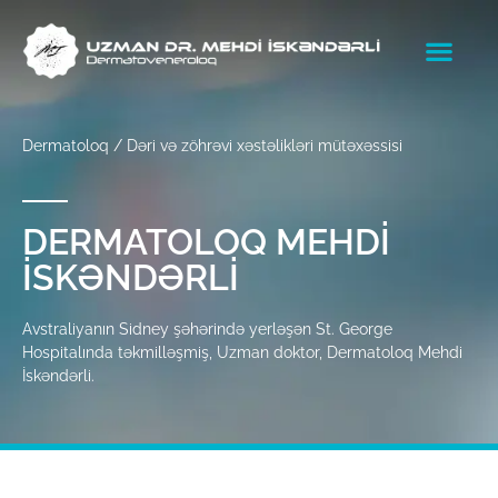
Dermatoloq / Dəri və zöhrəvi xəstəlikləri mütəxəssisi
DERMATOLOQ MEHDI
İSKƏNDƏRLI
Avstraliyanın Sidney şəhərində yerləşən St. George
Hospitalında təkmilləşmiş, Uzman doktor, Dermatoloq Mehdi
İskəndərli.