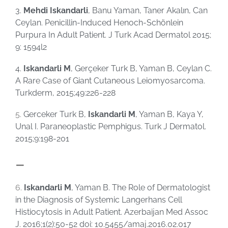
3.
Mehdi Iskandarli
, Banu Yaman, Taner Akalın, Can
Ceylan. Penicillin-Induced Henoch-Schönlein
Purpura In Adult Patient. J Turk Acad Dermatol 2015;
9: 1594l2
4.
Iskandarli M
, Gerçeker Turk B, Yaman B, Ceylan C.
A Rare Case of Giant Cutaneous Leiomyosarcoma.
Turkderm, 2015;49:226-228
5.
Gerceker Turk B,
Iskandarli M
, Yaman B, Kaya Y,
Unal I. Paraneoplastic Pemphigus. Turk J Dermatol.
2015;9:198-201
–
6.
Iskandarli M
, Yaman B. The Role of Dermatologist
in the Diagnosis of Systemic Langerhans Cell
Histiocytosis in Adult Patient. Azerbaijan Med Assoc
J. 2016;1(2):50-52 doi: 10.5455/amaj.2016.02.017