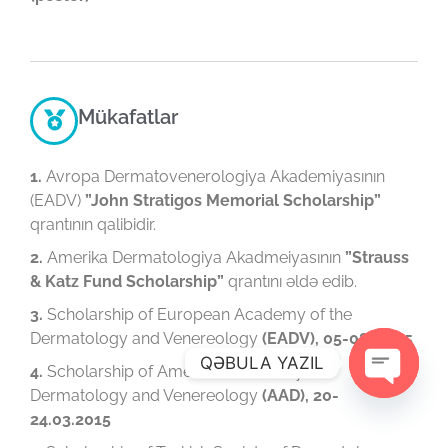
Mükafatlar
1.
Avropa Dermatovenerologiya Akademiyasının
(EADV)
”John Stratigos Memorial Scholarship”
qrantının qalibidir.
2.
Amerika Dermatologiya Akadmeiyasının
”Strauss
& Katz Fund Scholarship”
qrantını əldə edib.
3.
Scholarship of European Academy of the
Dermatology and Venereology
(EADV), 05-08.03.15
QƏBULA YAZIL
4.
Scholarship of American Academy of
Dermatology and Venereology
(AAD), 20-
Open ch
24.03.2015