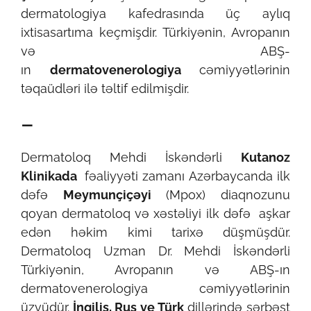
dermatologiya kafedrasında üç aylıq
ixtisasartıma keçmişdir. Türkiyənin, Avropanın
və ABŞ-
ın
dermatovenerologiya
cəmiyyətlərinin
təqaüdləri ilə təltif edilmişdir.
–
Dermatoloq Mehdi İskəndərli
Kutanoz
Klinikada
fəaliyyəti zamanı Azərbaycanda ilk
dəfə
Meymunçiçəyi
(Mpox) diaqnozunu
qoyan dermatoloq və xəstəliyi ilk dəfə aşkar
edən həkim kimi tarixə düşmüşdür.
Dermatoloq Uzman Dr. Mehdi İskəndərli
Türkiyənin, Avropanın və ABŞ-ın
dermatovenerologiya cəmiyyətlərinin
üzvüdür.
İngilis, Rus ve Türk
dillərində sərbəst