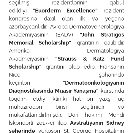
seçilmiş rezidentlərinin qəbul
edildiyi
”Euorderm Excellence”
rezident
konqresinə daxil olan ilk və yeganə
azərbaycanlıdır. Avropa Dermatovenerologiya
Akademiyasının (EADV)
”John Stratigos
Memorial Scholarship”
qrantının qalibidir.
Amerika Dermatologiya
Akadmeiyasının
”Strauss & Katz Fund
Scholarship”
qrantını əldə edib. Fransanın
Nice şəhərində
keçirilən
”Dermatoonkologiyanın
Diaqnostikasında Müasir Yanaşma”
kursunda
təqdim etdiyi kliniki hal ən yaxşı üç
mühazirədən birisi seçilmidir və
mükafatlanıdırlmışdır. Dəri həkimi Mehdi
İskəndərli 2017-ci ildə
Avstraliyanın Sidney
şəhərində
yerləşən St. George Hospitalının