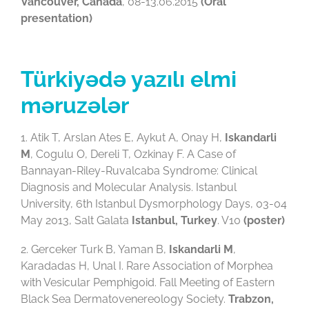
Vancouver, Canada
, 08-13.06.2015
(Oral
presentation)
Türkiyədə yazılı elmi
məruzələr
1. Atik T, Arslan Ates E, Aykut A, Onay H,
Iskandarli
M
, Cogulu O, Dereli T, Ozkinay F. A Case of
Bannayan-Riley-Ruvalcaba Syndrome: Clinical
Diagnosis and Molecular Analysis. Istanbul
University, 6th Istanbul Dysmorphology Days, 03-04
May 2013, Salt Galata
Istanbul, Turkey
. V10
(poster)
2. Gerceker Turk B, Yaman B,
Iskandarli M
,
Karadadas H, Unal I. Rare Association of Morphea
with Vesicular Pemphigoid. Fall Meeting of Eastern
Black Sea Dermatovenereology Society.
Trabzon,