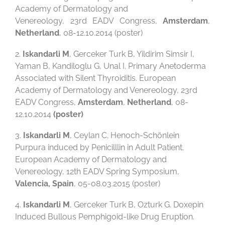
Academy of Dermatology and
Venereology, 23rd EADV Congress,
Amsterdam
,
Netherland
, 08-12.10.2014 (poster)
2.
Iskandarli M
, Gerceker Turk B, Yildirim Simsir I,
Yaman B, Kandiloglu G, Unal I. Primary Anetoderma
Associated with Silent Thyroiditis. European
Academy of Dermatology and Venereology, 23rd
EADV Congress,
Amsterdam
,
Netherland
, 08-
12.10.2014
(poster)
3.
Iskandarli M
, Ceylan C. Henoch-Schönlein
Purpura induced by Penicilllin in Adult Patient.
European Academy of Dermatology and
Venereology, 12th EADV Spring Symposium,
Valencia, Spain
, 05-08.03.2015 (poster)
4.
Iskandarli M
, Gerceker Turk B, Ozturk G. Doxepin
Induced Bullous Pemphigoid-like Drug Eruption.