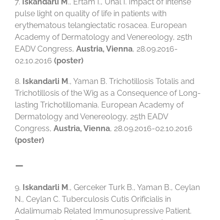
7.
Iskandarli M
., Ertam I., Unal I. Impact of intense
pulse light on quality of life in patients with
erythematous telangiectatic rosacea. European
Academy of Dermatology and Venereology, 25th
EADV Congress,
Austria, Vienna
, 28.09.2016-
02.10.2016
(poster)
8.
Iskandarli M
., Yaman B. Trichotillosis Totalis and
Trichotillosis of the Wig as a Consequence of Long-
lasting Trichotillomania. European Academy of
Dermatology and Venereology, 25th EADV
Congress,
Austria, Vienna
, 28.09.2016-02.10.2016
(poster)
–
9.
Iskandarli M
., Gerceker Turk B., Yaman B., Ceylan
N., Ceylan C. Tuberculosis Cutis Orificialis in
Adalimumab Related Immunosupressive Patient.