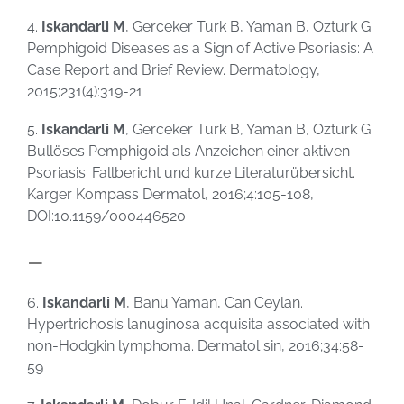
4.
Iskandarli M
, Gerceker Turk B, Yaman B, Ozturk G.
Pemphigoid Diseases as a Sign of Active Psoriasis: A
Case Report and Brief Review. Dermatology,
2015;231(4):319-21
5.
Iskandarli M
, Gerceker Turk B, Yaman B, Ozturk G.
Bullöses Pemphigoid als Anzeichen einer aktiven
Psoriasis: Fallbericht und kurze Literaturübersicht.
Karger Kompass Dermatol, 2016;4:105-108,
DOI:10.1159/000446520
–
6.
Iskandarli M
, Banu Yaman, Can Ceylan.
Hypertrichosis lanuginosa acquisita associated with
non-Hodgkin lymphoma. Dermatol sin, 2016;34:58-
59