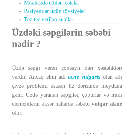
Müalicədə edilən xətalar
Pasiyentlər üçün tövsiyələr
Tez-tez verilən suallar
Üzdəki səpgilərin səbəbi
nədir ?
Üzdə səpgi verən çoxsaylı dəri xəstəlikləri
vardır. Ancaq elmi adı
acne vulgaris
olan adi
çivzə problemi əsasən üz dərisində meydana
gəlir. Üzdə yaranan səpgilər, çopurlar və irinli
elementlərin əksər hallarda səbəbi
vulqar akne
olur.