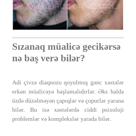
Sızanaq müalicə gecikərsə
nə baş verə bilər?
Adi çivzə diaqnozu qoyulmuş gənc xəstələr
erkən müalicəyə başlamalıdırlar. Əks halda
üzdə düzəlməyən çapıqlar və çopurlar yarana
bilər. Bu isə xəstələrdə ciddi psixoloji
problemlər və komplekslər yarada bilər.