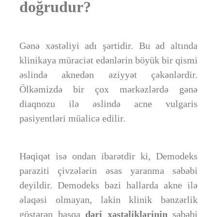
doğrudur?
Gənə xəstəliyi adı şərtidir. Bu ad altında
klinikaya müraciət edənlərin böyük bir qismi
əslində aknedən əziyyət çəkənlərdir.
Ölkəmizdə bir çox mərkəzlərdə gənə
diaqnozu ilə əslində acne vulgaris
pasiyentləri müalicə edilir.
Həqiqət isə ondan ibarətdir ki, Demodeks
paraziti çivzələrin əsas yaranma səbəbi
deyildir. Demodeks bəzi hallarda akne ilə
əlaqəsi olmayan, lakin klinik bənzərlik
göstərən başqa
dəri xəstəliklərinin
səbəbi