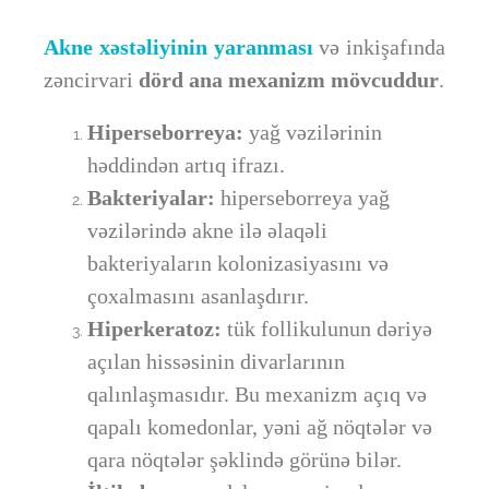
Akne xəstəliyinin yaranması
və inkişafında
zəncirvari
dörd ana mexanizm mövcuddur
.
Hiperseborreya:
yağ vəzilərinin
həddindən artıq ifrazı.
Bakteriyalar:
hiperseborreya yağ
vəzilərində akne ilə əlaqəli
bakteriyaların kolonizasiyasını və
çoxalmasını asanlaşdırır.
Hiperkeratoz:
tük follikulunun dəriyə
açılan hissəsinin divarlarının
qalınlaşmasıdır. Bu mexanizm açıq və
qapalı komedonlar, yəni ağ nöqtələr və
qara nöqtələr şəklində görünə bilər.