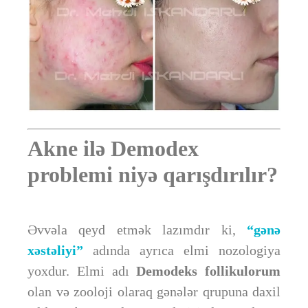
Akne ilə Demodex
problemi niyə qarışdırılır?
Əvvəla qeyd etmək lazımdır ki,
“gənə
xəstəliyi”
adında ayrıca elmi nozologiya
yoxdur. Elmi adı
Demodeks follikulorum
olan və zooloji olaraq gənələr qrupuna daxil