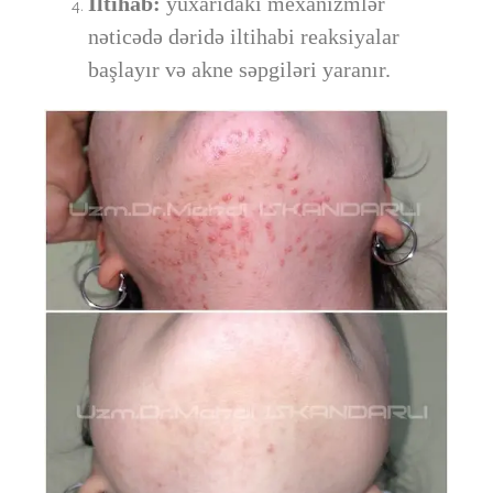
İltihab:
yuxarıdakı mexanizmlər
nəticədə dəridə iltihabi reaksiyalar
başlayır və akne səpgiləri yaranır.