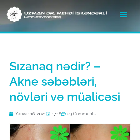
Sızanaq nədir? –
Akne səbəbləri,
növləri və müalicəsi
Yanvar 16, 2021
17:16
29 Comments