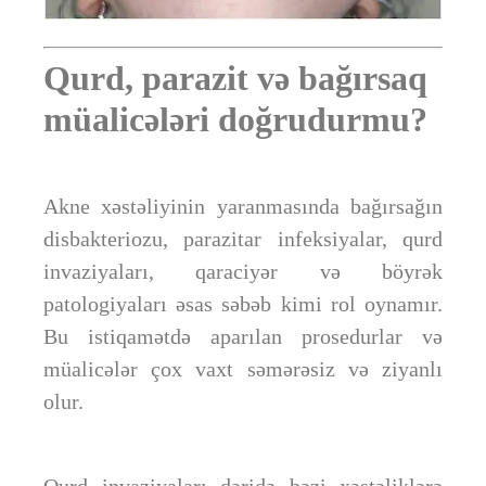
Qurd, parazit və bağırsaq
müalicələri doğrudurmu?
Akne xəstəliyinin yaranmasında bağırsağın
disbakteriozu, parazitar infeksiyalar, qurd
invaziyaları, qaraciyər və böyrək
patologiyaları əsas səbəb kimi rol oynamır.
Bu istiqamətdə aparılan prosedurlar və
müalicələr çox vaxt səmərəsiz və ziyanlı
olur.
Qurd invaziyaları dəridə bəzi xəstəliklərə