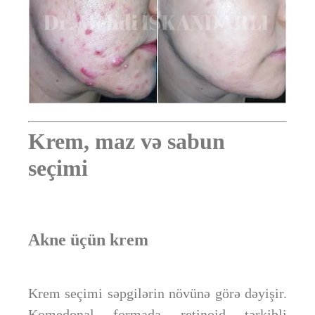
Krem, maz və sabun
seçimi
Akne üçün krem
Krem seçimi səpgilərin növünə görə dəyişir.
Komedonal formada retinoid tərkibli