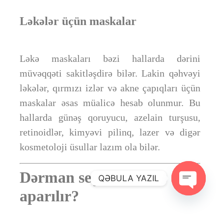
Ləkələr üçün maskalar
Ləkə maskaları bəzi hallarda dərini
müvəqqəti sakitləşdirə bilər. Lakin qəhvəyi
ləkələr, qırmızı izlər və akne çapıqları üçün
maskalar əsas müalicə hesab olunmur. Bu
hallarda günəş qoruyucu, azelain turşusu,
retinoidlər, kimyəvi pilinq, lazer və digər
kosmetoloji üsullar lazım ola bilər.
Dərman seçimi necə
QƏBULA YAZIL
aparılır?
Open ch