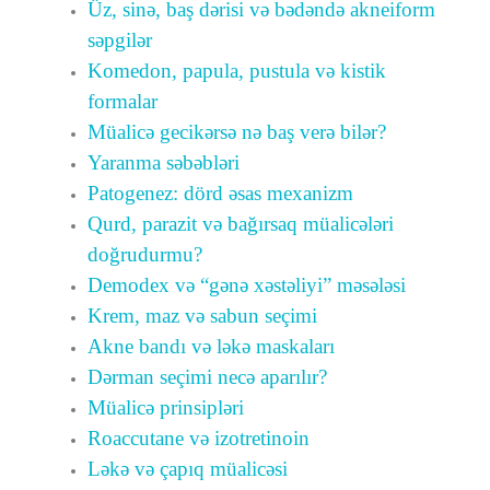
Üz, sinə, baş dərisi və bədəndə akneiform
səpgilər
Komedon, papula, pustula və kistik
formalar
Müalicə gecikərsə nə baş verə bilər?
Yaranma səbəbləri
Patogenez: dörd əsas mexanizm
Qurd, parazit və bağırsaq müalicələri
doğrudurmu?
Demodex və “gənə xəstəliyi” məsələsi
Krem, maz və sabun seçimi
Akne bandı və ləkə maskaları
Dərman seçimi necə aparılır?
Müalicə prinsipləri
Roaccutane və izotretinoin
Ləkə və çapıq müalicəsi