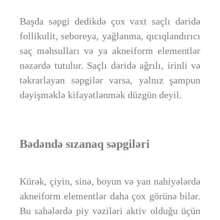
Başda səpgi dedikdə çox vaxt saçlı dəridə
follikulit, seboreya, yağlanma, qıcıqlandırıcı
saç məhsulları və ya akneiform elementlər
nəzərdə tutulur. Saçlı dəridə ağrılı, irinli və
təkrarlayan səpgilər varsa, yalnız şampun
dəyişməklə kifayətlənmək düzgün deyil.
Bədəndə sızanaq səpgiləri
Kürək, çiyin, sinə, boyun və yan nahiyələrdə
akneiform elementlər daha çox görünə bilər.
Bu sahələrdə piy vəziləri aktiv olduğu üçün