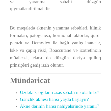
və yaranma səbəbi düzgün
qiymətləndirilməlidir.
Bu məqalədə aknenin yaranma səbəbləri, klinik
formaları, patogenezi, hormonal faktorlar, qurd-
parazit və Demodex ilə bağlı yanlış inanclar,
ləkə və çapıq riski, Roaccutane və izotretinoin
müalicəsi, eləcə də düzgün dəriyə qulluq
prinsipləri geniş izah olunur.
Mündəricat
Üzdəki səpgilərin əsas səbəbi nə ola bilər?
Gənclik aknesi hansı yaşda başlayır?
Akne dərinin hansı nahiyələrində yaranır?