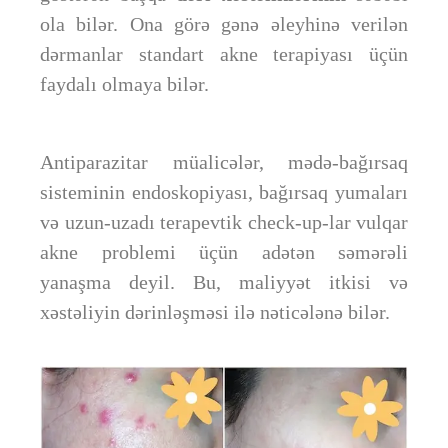
ola bilər. Ona görə gənə əleyhinə verilən
dərmanlar standart akne terapiyası üçün
faydalı olmaya bilər.
Antiparazitar müalicələr, mədə-bağırsaq
sisteminin endoskopiyası, bağırsaq yumaları
və uzun-uzadı terapevtik check-up-lar vulqar
akne problemi üçün adətən səmərəli
yanaşma deyil. Bu, maliyyət itkisi və
xəstəliyin dərinləşməsi ilə nəticələnə bilər.