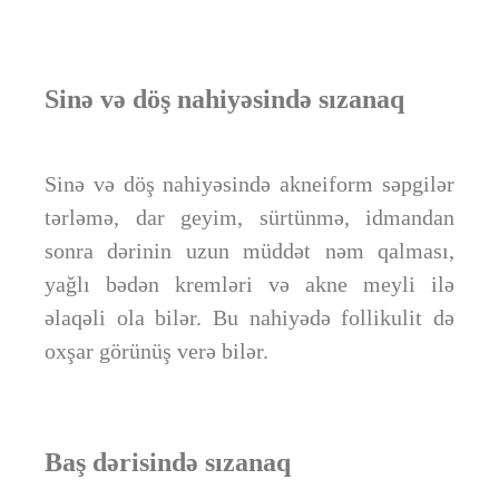
Sinə və döş nahiyəsində sızanaq
Sinə və döş nahiyəsində akneiform səpgilər
tərləmə, dar geyim, sürtünmə, idmandan
sonra dərinin uzun müddət nəm qalması,
yağlı bədən kremləri və akne meyli ilə
əlaqəli ola bilər. Bu nahiyədə follikulit də
oxşar görünüş verə bilər.
Baş dərisində sızanaq