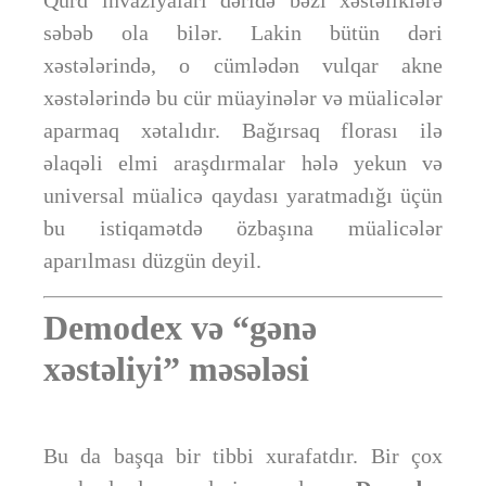
səbəb ola bilər. Lakin bütün dəri
xəstələrində, o cümlədən vulqar akne
xəstələrində bu cür müayinələr və müalicələr
aparmaq xətalıdır. Bağırsaq florası ilə
əlaqəli elmi araşdırmalar hələ yekun və
universal müalicə qaydası yaratmadığı üçün
bu istiqamətdə özbaşına müalicələr
aparılması düzgün deyil.
Demodex və “gənə
xəstəliyi” məsələsi
Bu da başqa bir tibbi xurafatdır. Bir çox