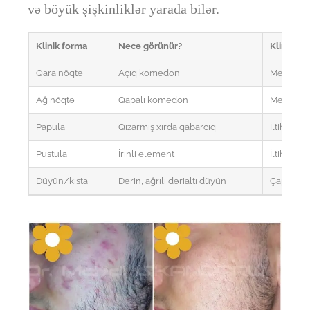
və böyük şişkinliklər yarada bilər.
Klinik forma
Necə görünür?
Klinik əh
Qara nöqtə
Açıq komedon
Məsamə tı
Ağ nöqtə
Qapalı komedon
Məsamə bağ
Papula
Qızarmış xırda qabarcıq
İltihab ba
Pustula
İrinli element
İltihab da
Düyün/kista
Dərin, ağrılı dərialtı düyün
Çapıq ris