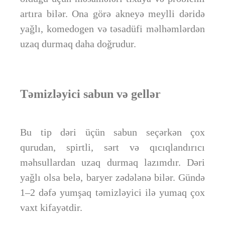
artıra bilər. Ona görə akneyə meylli dəridə
yağlı, komedogen və təsadüfi məlhəmlərdən
uzaq durmaq daha doğrudur.
Təmizləyici sabun və gellər
Bu tip dəri üçün sabun seçərkən çox
qurudan, spirtli, sərt və qıcıqlandırıcı
məhsullardan uzaq durmaq lazımdır. Dəri
yağlı olsa belə, baryer zədələnə bilər. Gündə
1–2 dəfə yumşaq təmizləyici ilə yumaq çox
vaxt kifayətdir.