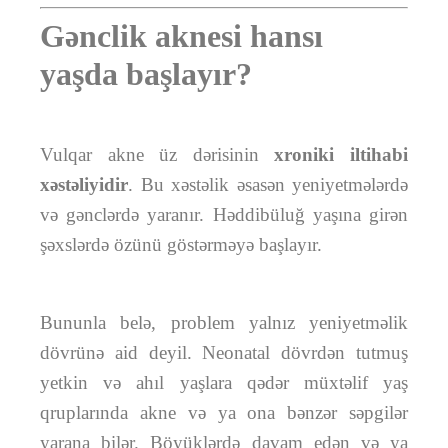
Gənclik aknesi hansı
yaşda başlayır?
Vulqar akne üz dərisinin
xroniki iltihabi
xəstəliyidir
. Bu xəstəlik əsasən yeniyetmələrdə
və gənclərdə yaranır. Həddibüluğ yaşına girən
şəxslərdə özünü göstərməyə başlayır.
Bununla belə, problem yalnız yeniyetməlik
dövrünə aid deyil. Neonatal dövrdən tutmuş
yetkin və ahıl yaşlara qədər müxtəlif yaş
qruplarında akne və ya ona bənzər səpgilər
yarana bilər. Böyüklərdə davam edən və ya