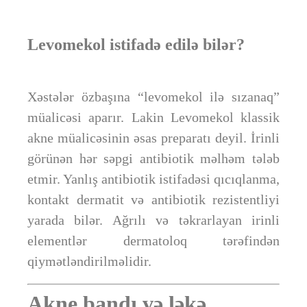
L
evomekol istifadə edilə bilər?
Xəstələr özbaşına “levomekol ilə sızanaq”
müalicəsi aparır. Lakin Levomekol klassik
akne müalicəsinin əsas preparatı deyil. İrinli
görünən hər səpgi antibiotik məlhəm tələb
etmir. Yanlış antibiotik istifadəsi qıcıqlanma,
kontakt dermatit və antibiotik rezistentliyi
yarada bilər. Ağrılı və təkrarlayan irinli
elementlər dermatoloq tərəfindən
qiymətləndirilməlidir.
Akne bandı və ləkə