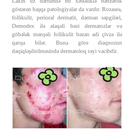
Lakin üz dərisində bu xəstəliklə bənzərlik
göstərən başqa patologiyalar da vardır. Rozasea,
follikulit, perioral dermatit, dərman səpgiləri,
Demodex ilə əlaqəli bəzi dermatozlar və
göbələk mənşəli follikulit bəzən adi çivzə ilə
qarışa bilər. Buna görə diaqnozun
dəqiqləşdirilməsində dermatoloq rəyi vacibdir.