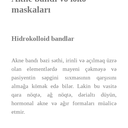
maskaları
Hidrokolloid bandlar
Akne bandı bəzi səthi, irinli və açılmaq üzrə
olan elementlərdə mayeni çəkməyə və
pasiyentin səpgini sıxmasının qarşısını
almağa kömək edə bilər. Lakin bu vasitə
qara nöqtə, ağ nöqtə, dərialtı düyün,
hormonal akne və ağır formaları müalicə
etmir.