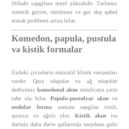
iltihabi səpgilərə meyl yüksəkdir. Tərləmə,
sintetik geyim, sürtünmə və gec duş qəbul
etmək problemi artıra bilər.
Komedon, papula, pustula
və kistik formalar
Üzdəki çivzələrin müxtəlif klinik variantları
vardır. Qara nöqtələr və ağ nöqtələr
dediyimiz
komedonal akne
müalicəyə çətin
tabe ola bilər.
Papulo-pustulyar akne
və
nodular forma
zamanı səpgilər irinli,
qırmızı və ağrılı olur.
Kistik akne
isə
dərinin daha dərin qatlarında meydana gəlir