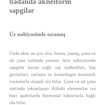
bədəndə akneiform
səpgilər
Üz nahiyəsində sızanaq
Üzdə akne ən çox alın, burun, yanaq, çənə və
alt çənə xəttində yaranır. Alın nahiyəsində
səpgilər bəzən yağlı saç məhsulları, baş
geyimləri, tərləmə və komedogen kosmetik
vasitələrlə əlaqəli ola bilər. Çənə və alt çənə
xəttində təkrarlayan iltihabi elementlər isə
bəzi qadınlarda hormonal faktorlarla bağlı
ola bilər.