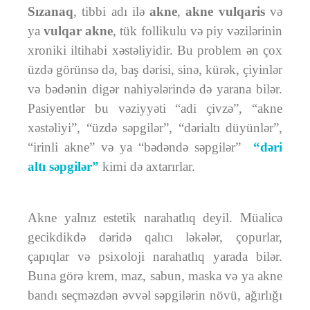
Sızanaq
, tibbi adı ilə
akne
,
akne vulqaris
və
ya
vulqar akne
, tük follikulu və piy vəzilərinin
xroniki iltihabi xəstəliyidir. Bu problem ən çox
üzdə görünsə də, baş dərisi, sinə, kürək, çiyinlər
və bədənin digər nahiyələrində də yarana bilər.
Pasiyentlər bu vəziyyəti “adi çivzə”, “akne
xəstəliyi”, “üzdə səpgilər”, “dərialtı düyünlər”,
“irinli akne” və ya “bədəndə səpgilər”
“dəri
altı səpgilər”
kimi də axtarırlar.
Akne yalnız estetik narahatlıq deyil. Müalicə
gecikdikdə dəridə qalıcı ləkələr, çopurlar,
çapıqlar və psixoloji narahatlıq yarada bilər.
Buna görə krem, maz, sabun, maska və ya akne
bandı seçməzdən əvvəl səpgilərin növü, ağırlığı