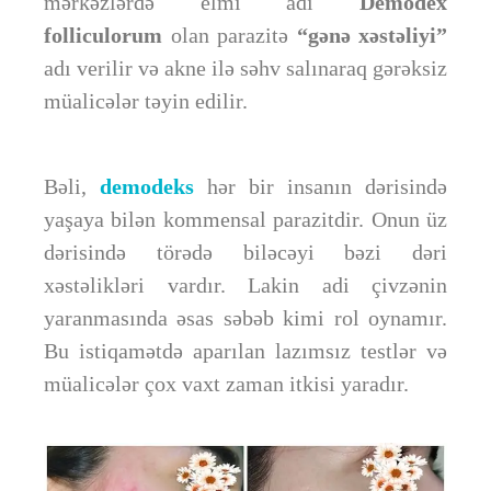
mərkəzlərdə elmi adı
Demodex
folliculorum
olan parazitə
“gənə xəstəliyi”
adı verilir və akne ilə səhv salınaraq gərəksiz
müalicələr təyin edilir.
Bəli,
demodeks
hər bir insanın dərisində
yaşaya bilən kommensal parazitdir. Onun üz
dərisində törədə biləcəyi bəzi dəri
xəstəlikləri vardır. Lakin adi çivzənin
yaranmasında əsas səbəb kimi rol oynamır.
Bu istiqamətdə aparılan lazımsız testlər və
müalicələr çox vaxt zaman itkisi yaradır.