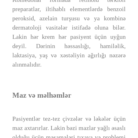
preparatlar, iltihablı elementlərdə benzoil
peroksid, azelain turşusu və ya kombinə
dermatoloji vasitələr istifadə oluna bilər.
Lakin hər krem hər pasiyent üçün uyğun
deyil. Dərinin həssaslığı, hamiləlik,
laktasiya, yaş və xəstəliyin ağırlığı nəzərə
alınmalıdır.
Maz və məlhəmlər
Pasiyentlər tez-tez çivzələr və ləkələr üçün
maz axtarırlar. Lakin bəzi mazlar yağlı əsaslı
olduğu üçün məsamələri tıxaya və problemi