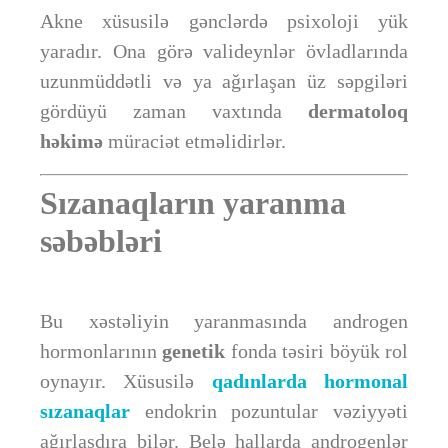
Akne xüsusilə gənclərdə psixoloji yük
yaradır. Ona görə valideynlər övladlarında
uzunmüddətli və ya ağırlaşan üz səpgiləri
gördüyü zaman vaxtında
dermatoloq
həkimə
müraciət etməlidirlər.
Sızanaqların yaranma
səbəbləri
Bu xəstəliyin yaranmasında androgen
hormonlarının
genetik
fonda təsiri böyük rol
oynayır. Xüsusilə
qadınlarda hormonal
sızanaqlar
endokrin pozuntular vəziyyəti
ağırlaşdıra bilər. Belə hallarda androgenlər