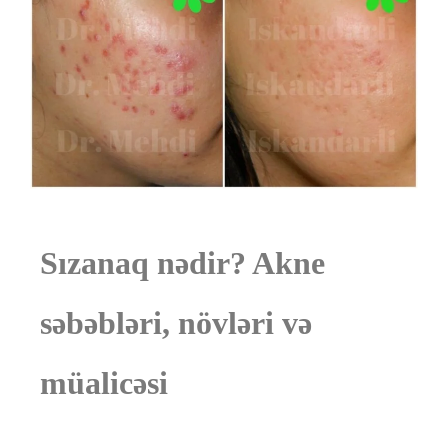
Sızanaq nədir? Akne
səbəbləri, növləri və
müalicəsi