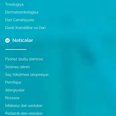
Trixologiya
Dermatoonkologiya
Dəri Cərrahiyyəsi
Daxili Xəstəliklər və Dəri
Nəticələr
Psoriaz (pullu dəmrov)
Sızanaq (akne)
Saç tökülməsi (alopesiya)
Pemfiqus
Allergiyalar
Rozasea
İnfeksioz dəri xəstələri
Pediatrik dəri xəstələri