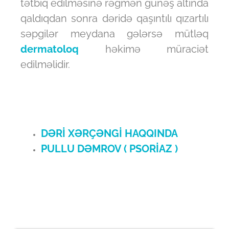
tətbiq edilməsinə rəğmən günəş altında
qaldıqdan sonra dəridə qaşıntılı qızartılı
səpgilər meydana gələrsə mütləq
dermatoloq
həkimə müraciət
edilməlidir.
DƏRİ XƏRÇƏNGİ HAQQINDA
PULLU DƏMROV ( PSORİAZ )