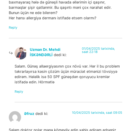
baxmayaraq hələ də günəşli havada əllərimin içi qaşınır,
barmaqlar şişir qatlanmir. Bu qaşıntı məni çox narahat edir.
Bunun üçün ne ede bilerem?
Her hansı allergiya dermanı istifade etsem olarmı?
Reply
01/04/2025 tarixində,
Uzman Dr. Mehdi
saat 22:18
İSKƏNDƏRLİ
dedi ki:
Salam. Günəş allaergiyasının çox növü var. Hər il bu problem
təkrarlayırsa kəsin çözüm üçün müraciət etmənizi tövsiyyə
edirəm. Hələlik isə 50 SPF günəşdən qoruyucu kremlər
istifadə edin. Hörmətlə
Reply
10/04/2025 tarixində, saat 09:05
Əfruz
dedi ki:
Salam doktor nolar mənə kömeyliy edin xahiş edirəm edseniz