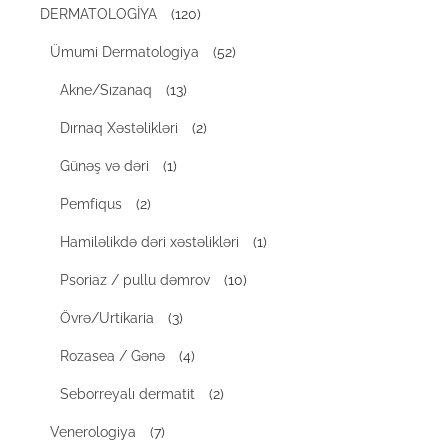
DERMATOLOGİYA
(120)
Ümumi Dermatologiya
(52)
Akne/Sızanaq
(13)
Dırnaq Xəstəlikləri
(2)
Günəş və dəri
(1)
Pemfiqus
(2)
Hamiləlikdə dəri xəstəlikləri
(1)
Psoriaz / pullu dəmrov
(10)
Övrə/Urtikaria
(3)
Rozasea / Gənə
(4)
Seborreyalı dermatit
(2)
Venerologiya
(7)