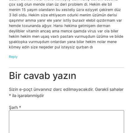
çox sağ olun mende olan üz deri problem di. Hekim ele bil
menim 15 yaşım olandann bu xesteliy üzrə eziyyet çekirem düz
3 ildi oldu. Hekim size ehtiyacım odurki menim üzümün derisi
qaşınmır amma yanır ele yanır istliy buraxlr elebil qızdırmam var
hemde toxunanda ağıyır. Hansı hekimə getmişem derman
deyilibler vitamin ancaq ama mence qaımda virus var ola biler
hekim hekim men uşaq vaxtı pastanı vurmuşdum üzümə ve biide
şpaklopka vurmuşdum onlardan yana bilər hekim nolar mene
kömey edin size neqeder pul isteysiz qurban dı
Reply
Bir cavab yazın
Sizin e-poçt ünvanınız dərc edilməyəcəkdir.
Gərəkli sahələr
*
ilə işarələnmişdir
Şərh
*