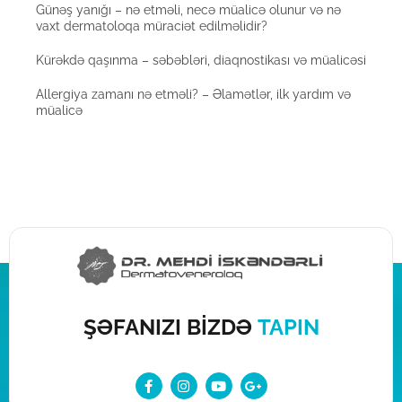
Günəş yanığı – nə etməli, necə müalicə olunur və nə
vaxt dermatoloqa müraciət edilməlidir?
Kürəkdə qaşınma – səbəbləri, diaqnostikası və müalicəsi
Allergiya zamanı nə etməli? – Əlamətlər, ilk yardım və
müalicə
ŞƏFANIZI BİZDƏ
TAPIN