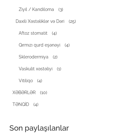
Ziyil / Kandiloma
(3)
Daxili Xəstəliklər və Dəri
(25)
Aftoz stomatit
(4)
Qırmızı qurd eşənəyi
(4)
Sklerodermiya
(2)
Vaskulit xəstəliyi
(1)
Vitiliqo
(4)
XƏBƏRLƏR
(10)
TƏNQİD
(4)
Son paylaşılanlar