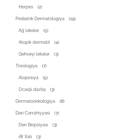
Herpes
(2)
Pediatrik Dermatologiya
(19)
Ağ ləkələr
(5)
Atopik dermatit
(4)
Qəhvəyi ləkələr
(3)
Trixologiya
(7)
Alopesiya
(5)
Ocaqlı dazlıq
(3)
Dermatoonkologiya
(8)
Dəri Cərrahiyyəsi
(7)
Dəri Biopsiyası
(3)
Ət Xalı
(3)