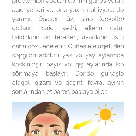
problemləri adətən dərinin günəş vuran
açıq yerləri və ona yaxın nahiyyələrdə
yaranır. Əsasən üz, sinə (dekolte)
qolların xarici səthi, əllərin üstü,
baldırlarin ön tərəfləri, ayaqların üstü
daha çox zədələnir. Günəşlə əlaqəli dəri
səpgiləri adətən yaz və yay aylarında
kəskinləşir, payız və qış aylarında isə
sönməyə başlayır. Dəridə günəşlə
əlaqəli qızartı və qaşıntı fevral ayının
sonlarından etibarən başlaya bilər.