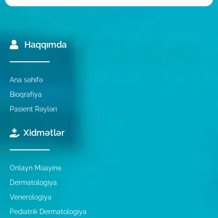
Haqqımda
Ana səhifə
Bioqrafiya
Pasient Rəyləri
Xidmətlər
Onlayn Müayinə
Dermatologiya
Venerologiya
Pediatrik Dermatologiya