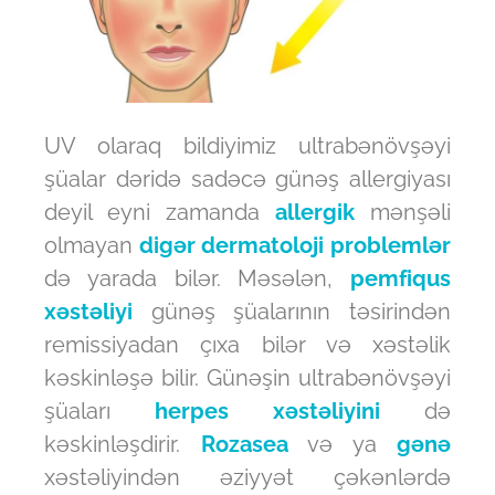
UV olaraq bildiyimiz ultrabənövşəyi
şüalar dəridə sadəcə günəş allergiyası
deyil eyni zamanda
allergik
mənşəli
olmayan
digər dermatoloji problemlər
də yarada bilər. Məsələn,
pemfiqus
xəstəliyi
günəş şüalarının təsirindən
remissiyadan çıxa bilər və xəstəlik
kəskinləşə bilir. Günəşin ultrabənövşəyi
şüaları
herpes xəstəliyini
də
kəskinləşdirir.
Rozasea
və ya
gənə
xəstəliyindən əziyyət çəkənlərdə