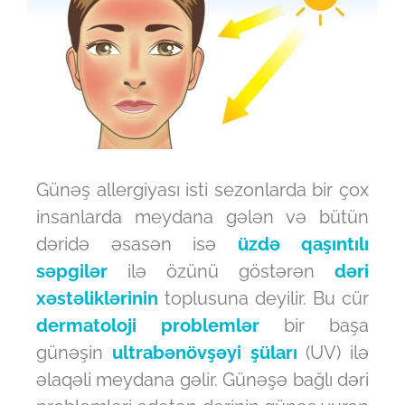
Günəş allergiyası isti sezonlarda bir çox
insanlarda meydana gələn və bütün
dəridə əsasən isə
üzdə qaşıntılı
səpgilər
ilə özünü göstərən
dəri
xəstəliklərinin
toplusuna deyilir. Bu cür
dermatoloji problemlər
bir başa
günəşin
ultrabənövşəyi şüları
(UV) ilə
əlaqəli meydana gəlir. Günəşə bağlı dəri