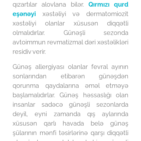
qızartılar alovlana bilər.
Qırmızı qurd
eşənəyi
xəstəliyi və dermatomiozit
xəstəliyi olanlar xüsusən diqqətli
olmalıdırlar. Günəşli sezonda
avtoimmun revmatizmal dəri xəstəlikləri
residiv verir.
Günəş allergiyası olanlar fevral ayının
sonlarından etibarən günəşdən
qorunma qaydalarına əməl etməyə
başlamalıdırlar. Günəş həssaslığı olan
insanlar sadəcə günəşli sezonlarda
deyil, eyni zamanda qış aylarında
xüsusən qarlı havada belə günəş
şülarının mənfi təsirlərinə qarşı diqqətli