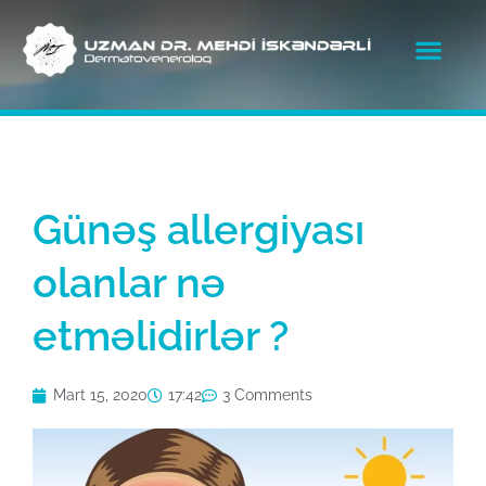
Günəş allergiyası
olanlar nə
etməlidirlər ?
Mart 15, 2020
17:42
3 Comments