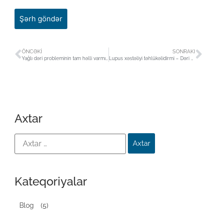
ÖNCƏKI
SONRAKI
Yağlı dəri probleminin tam həlli varmı ?
Lupus xəstəliyi təhlükəlidirmi – Dəri əlamətləri və daxili orqan zədələnməsi riski
Axtar
Kateqoriyalar
Blog
(5)