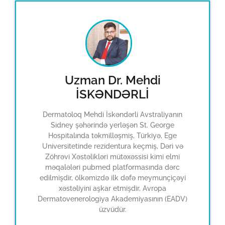
Uzman Dr. Mehdi
İSKƏNDƏRLİ
Dermatoloq Mehdi İskəndərli Avstraliyanın
Sidney şəhərində yerləşən St. George
Hospitalında təkmilləşmiş, Türkiyə, Ege
Universitetinde rezidentura keçmiş, Dəri və
Zöhrəvi Xəstəlikləri mütəxəssisi kimi elmi
məqalələri pubmed platformasında dərc
edilmişdir, ölkəmizdə ilk dəfə meymunçiçəyi
xəstəliyini aşkar etmişdir, Avropa
Dermatovenerologiya Akademiyasının (EADV)
üzvüdür.