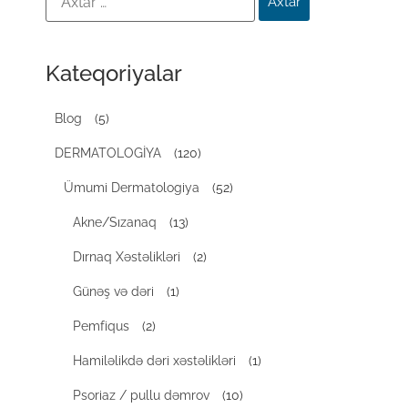
Kateqoriyalar
Blog
(5)
DERMATOLOGİYA
(120)
Ümumi Dermatologiya
(52)
Akne/Sızanaq
(13)
Dırnaq Xəstəlikləri
(2)
Günəş və dəri
(1)
Pemfiqus
(2)
Hamiləlikdə dəri xəstəlikləri
(1)
Psoriaz / pullu dəmrov
(10)