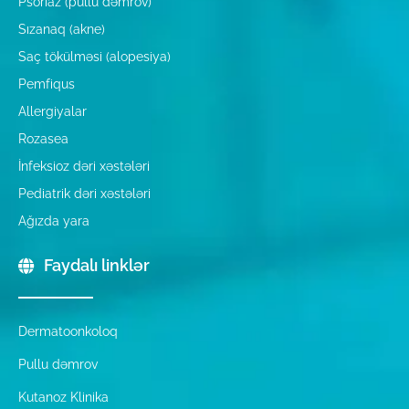
Psoriaz (pullu dəmrov)
Sızanaq (akne)
Saç tökülməsi (alopesiya)
Pemfiqus
Allergiyalar
Rozasea
İnfeksioz dəri xəstələri
Pediatrik dəri xəstələri
Ağızda yara
Faydalı linklər
Dermatoonkoloq
Pullu dəmrov
Kutanoz Klinika