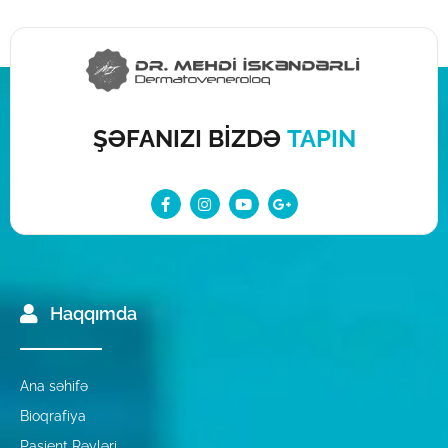
ŞƏFANIZI BİZDƏ
TAPIN
Haqqımda
Ana səhifə
Bioqrafiya
Pasient Rəyləri