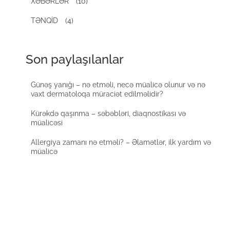
XƏBƏRLƏR
(10)
TƏNQİD
(4)
Son paylaşılanlar
Günəş yanığı – nə etməli, necə müalicə olunur və nə
vaxt dermatoloqa müraciət edilməlidir?
Kürəkdə qaşınma – səbəbləri, diaqnostikası və
müalicəsi
Allergiya zamanı nə etməli? – Əlamətlər, ilk yardım və
müalicə