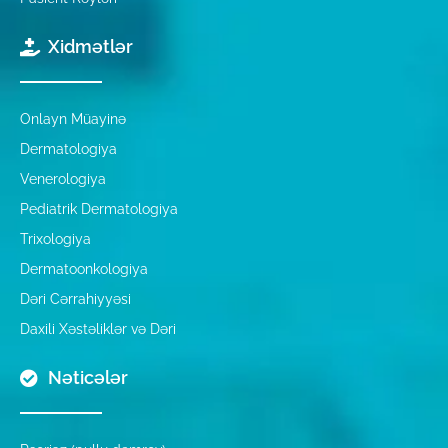
Xidmətlər
Onlayn Müayinə
Dermatologiya
Venerologiya
Pediatrik Dermatologiya
Trixologiya
Dermatoonkologiya
Dəri Cərrahiyyəsi
Daxili Xəstəliklər və Dəri
Nəticələr