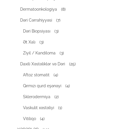
Dermatoonkologiya
(8)
Dəri Cərrahiyyəsi
(7)
Dəri Biopsiyası
(3)
Ət Xalı
(3)
Ziyil / Kandiloma
(3)
Daxili Xəstəliklər və Dəri
(25)
Aftoz stomatit
(4)
Qırmızı qurd eşənəyi
(4)
Sklerodermiya
(2)
Vaskulit xəstəliyi
(1)
Vitiliqo
(4)