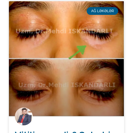
AĞ LƏKƏLƏR