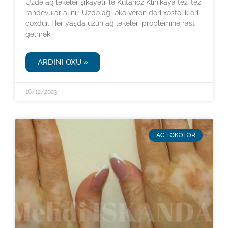
Üzdə ağ ləkələr şikayəti ilə Kutanoz Klinikaya tez-tez
randevular alınır. Üzdə ağ ləkə verən dəri xəstəlikləri
çoxdur. Hər yaşda üzün ağ ləkələri probleminə rast
gəlmək
ARDINI OXU »
16/12/2023
AĞ LƏKƏLƏR