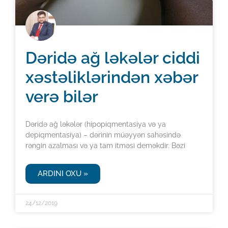
Dəridə ağ ləkələr ciddi
xəstəliklərindən xəbər
verə bilər
Dəridə ağ ləkələr (hipopiqmentasiya və ya
depiqmentasiya) – dərinin müəyyən sahəsində
rəngin azalması və ya tam itməsi deməkdir. Bəzi
ARDINI OXU »
24/12/2019