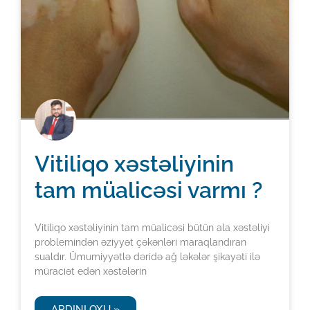
Vitiliqo xəstəliyinin
tam müalicəsi varmı ?
Vitiliqo xəstəliyinin tam müalicəsi bütün ala xəstəliyi
problemindən əziyyət çəkənləri maraqlandıran
sualdır. Ümumiyyətlə dəridə ağ ləkələr şikayəti ilə
müraciət edən xəstələrin
ARDINI OXU »