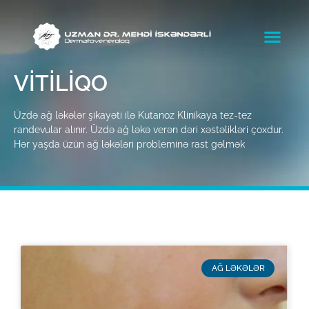
VITILIQO
Üzdə ağ ləkələr şikayəti ilə Kutanoz Klinikaya tez-tez
randevular alınır. Üzdə ağ ləkə verən dəri xəstəlikləri çoxdur.
Hər yaşda üzün ağ ləkələri probleminə rast gəlmək
AĞ LƏKƏLƏR