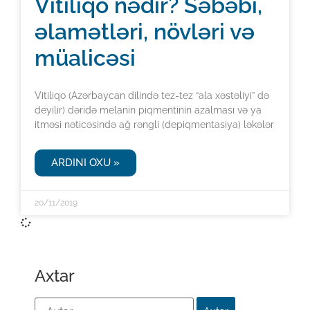
Vitiliqo nədir? Səbəbi,
əlamətləri, növləri və
müalicəsi
Vitiliqo (Azərbaycan dilində tez-tez “ala xəstəliyi” də
deyilir) dəridə melanin piqmentinin azalması və ya
itməsi nəticəsində ağ rəngli (depiqmentasiya) ləkələr
ARDINI OXU »
20/11/2019
Axtar