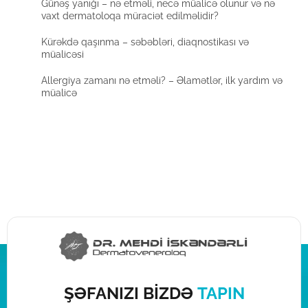
Günəş yanığı – nə etməli, necə müalicə olunur və nə
vaxt dermatoloqa müraciət edilməlidir?
Kürəkdə qaşınma – səbəbləri, diaqnostikası və
müalicəsi
Allergiya zamanı nə etməli? – Əlamətlər, ilk yardım və
müalicə
ŞƏFANIZI BİZDƏ
TAPIN