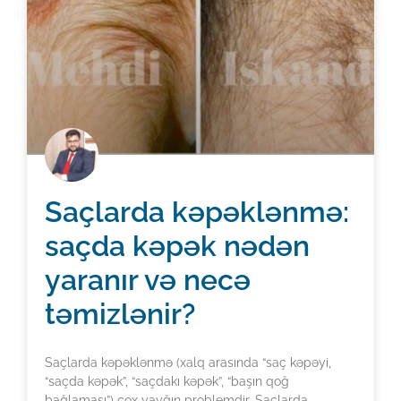
Saçlarda kəpəklənmə:
saçda kəpək nədən
yaranır və necə
təmizlənir?
Saçlarda kəpəklənmə (xalq arasında “saç kəpəyi,
“saçda kəpək”, “saçdakı kəpək”, “başın qoğ
bağlaması”) çox yayğın problemdir. Saçlarda