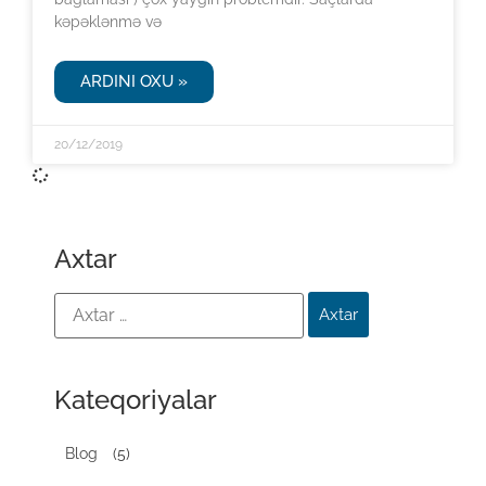
kəpəklənmə və
ARDINI OXU »
20/12/2019
Axtar
Kateqoriyalar
Blog
(5)