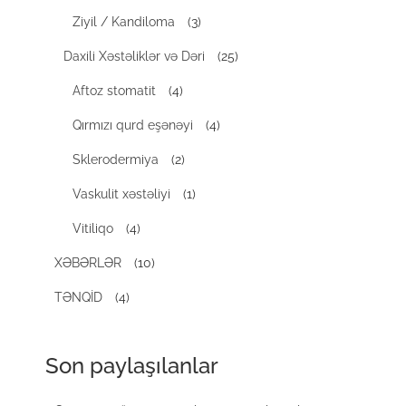
Ziyil / Kandiloma
(3)
Daxili Xəstəliklər və Dəri
(25)
Aftoz stomatit
(4)
Qırmızı qurd eşənəyi
(4)
Sklerodermiya
(2)
Vaskulit xəstəliyi
(1)
Vitiliqo
(4)
XƏBƏRLƏR
(10)
TƏNQİD
(4)
Son paylaşılanlar