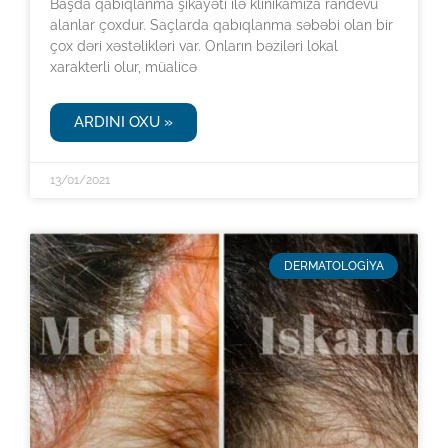
Başda qabıqlanma şikayəti ilə klinikamıza randevu
alanlar çoxdur. Saçlarda qabıqlanma səbəbi olan bir
çox dəri xəstəlikləri var. Onların bəziləri lokal
xarakterli olur, müalicə
ARDINI OXU »
13/01/2021
DERMATOLOGİYA