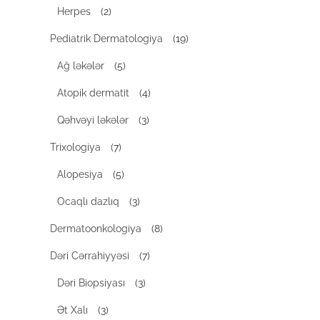
Herpes
(2)
Pediatrik Dermatologiya
(19)
Ağ ləkələr
(5)
Atopik dermatit
(4)
Qəhvəyi ləkələr
(3)
Trixologiya
(7)
Alopesiya
(5)
Ocaqlı dazlıq
(3)
Dermatoonkologiya
(8)
Dəri Cərrahiyyəsi
(7)
Dəri Biopsiyası
(3)
Ət Xalı
(3)