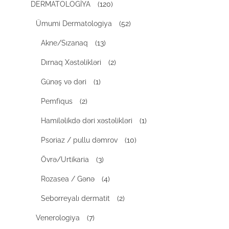
DERMATOLOGİYA
(120)
Ümumi Dermatologiya
(52)
Akne/Sızanaq
(13)
Dırnaq Xəstəlikləri
(2)
Günəş və dəri
(1)
Pemfiqus
(2)
Hamiləlikdə dəri xəstəlikləri
(1)
Psoriaz / pullu dəmrov
(10)
Övrə/Urtikaria
(3)
Rozasea / Gənə
(4)
Seborreyalı dermatit
(2)
Venerologiya
(7)