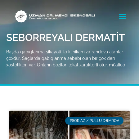
SEBORREYALI DERMATIT
Başda qabıqlanma şikayəti ilə klinikamıza randevu alanlar
çoxdur. Saçlarda qabıqlanma səbəbi olan bir çox dəri
xəstəlikləri var. Onların bəziləri lokal xarakterli olur, müalicə
PSORIAZ / PULLU DƏMROV