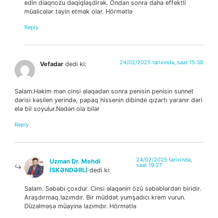
edin diaqnozu dəqiqləşdirək. Ondan sonra daha effektli
müalicələr təyin etmək olar. Hörmətlə
Reply
24/02/2025 tarixində, saat 15:38
Vefadar
dedi ki:
Salam.Həkim mən cinsi əlaqədən sonra penisin penisin sunnet
dərisi kəsilen yerində, papaq hissenin dibinde qızartı yaranır dəri
elə bil soyulur.Nədən ola bilər
Reply
24/02/2025 tarixində,
Uzman Dr. Mehdi
saat 19:27
İSKƏNDƏRLİ
dedi ki:
Salam. Səbəbi çoxdur. Cinsi əlaqənin özü səbəblərdən biridir.
Araşdırmaq lazımdır. Bir müddət yumşadıcı krem vurun.
Düzəlməsə müayinə lazımdır. Hörmətlə