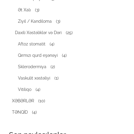
Ət Xalı
(3)
Ziyil / Kandiloma
(3)
Daxili Xəstəliklər və Dəri
(25)
Aftoz stomatit
(4)
Qırmızı qurd eşənəyi
(4)
Sklerodermiya
(2)
Vaskulit xəstəliyi
(1)
Vitiliqo
(4)
XƏBƏRLƏR
(10)
TƏNQİD
(4)