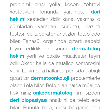
problemi cinsi yolla keçən zöhrəvi
xəstəlikləri fonunda yaranıbsa
dəri
həkimi
xəstədən sidik kanalı yaxması o
cümlədən yaradan sürüntü, qazıntı
testləri və laborator analizlər tələb edə
bilər. Tənasül orqanında qızartı səbəbi
təyin edildikdən sonra
dermatoloq
həkim
yerli və daxilə müalicələr təyin
edir. Əksər hallarda müalicə səmərəsini
verir. Lakin bəzi hallarda penisdə qabıqlı
qızartılar
d
ermatoonkoloji
problemlərlə
əlaqəli ola bilər. Belə olan halda müalicə
həkiminiz
onkodermatoloq
kimi sizdən
dəri biopasiyası
analizini də tələb edə
bilər. Bunula belə, cinsi bölgənin dəri