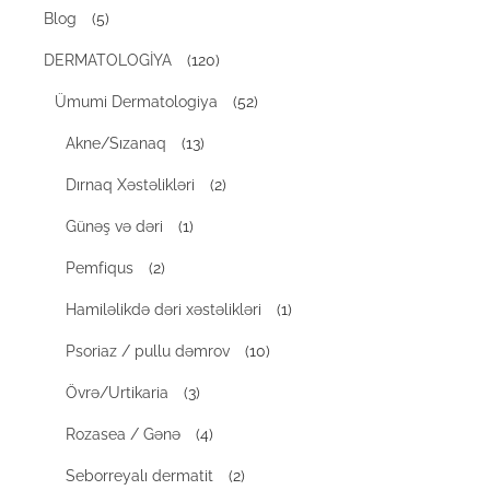
Blog
(5)
DERMATOLOGİYA
(120)
Ümumi Dermatologiya
(52)
Akne/Sızanaq
(13)
Dırnaq Xəstəlikləri
(2)
Günəş və dəri
(1)
Pemfiqus
(2)
Hamiləlikdə dəri xəstəlikləri
(1)
Psoriaz / pullu dəmrov
(10)
Övrə/Urtikaria
(3)
Rozasea / Gənə
(4)
Seborreyalı dermatit
(2)