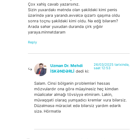
Çox xahiş cavab yazarsınız.
Sizin yuxardakı mətndə olan şəkildəki kimi penis
üzərində yara yarandı.əvvəlcə qızartı qaşıma oldu
sonra toçnu şəkildəki kimi oldu. Nə edğ bilərəm?
Arada səhər yuxudan duranda çirk yığılır
yaraya.minnətdaram
Reply
26/03/2025 tarixində,
Uzman Dr. Mehdi
saat 12:53
İSKƏNDƏRLİ
dedi ki:
Salam. Cinsi bölgənin problemləri həssas
mözvulardır ona görə müayinəsiz heç kimdən
müalicələr almağı tövsiyyə etmirəm. Lakin,
müvəqqəti olaraq yumşadıcı kremlər vura bilərsiz.
Düzəlməsə müraciət edə bilərsiz yardım edərik
sizə. Hörmətlə