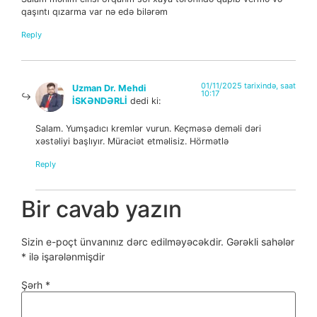
qaşıntı qızarma var nə edə bilərəm
Reply
01/11/2025 tarixində, saat
Uzman Dr. Mehdi
10:17
İSKƏNDƏRLİ
dedi ki:
Salam. Yumşadıcı kremlər vurun. Keçməsə deməli dəri
xəstəliyi başlıyır. Müraciət etməlisiz. Hörmətlə
Reply
Bir cavab yazın
Sizin e-poçt ünvanınız dərc edilməyəcəkdir.
Gərəkli sahələr
*
ilə işarələnmişdir
Şərh
*