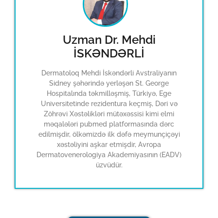
Uzman Dr. Mehdi
İSKƏNDƏRLİ
Dermatoloq Mehdi İskəndərli Avstraliyanın
Sidney şəhərində yerləşən St. George
Hospitalında təkmilləşmiş, Türkiyə, Ege
Universitetinde rezidentura keçmiş, Dəri və
Zöhrəvi Xəstəlikləri mütəxəssisi kimi elmi
məqalələri pubmed platformasında dərc
edilmişdir, ölkəmizdə ilk dəfə meymunçiçəyi
xəstəliyini aşkar etmişdir, Avropa
Dermatovenerologiya Akademiyasının (EADV)
üzvüdür.