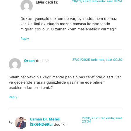
28/02/2025 tarixində, saat 18:34
Elvin
dedi ki:
Doktor, yumşaldıcı krem də var, eyni adda həm də maz
var. Üstünü oxuduqda mazda hansısa komponentin
miqdarı çox olur. O zaman krem məsləhətlidir vurmaq?
Reply
27/01/2025 tarixində, saat 00:30
Orxan
dedi ki:
Salam her vaxdiniz xeyir mende penisin bas terefinde qizarti var
ve geceleride arasira gunuzlerde qasinir ne ede bilerem
eseblerim korlanir temiz?
Reply
27/01/2025 tarixində, saat
Uzman Dr. Mehdi
23:34
İSKƏNDƏRLİ
dedi ki: