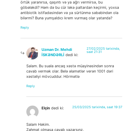
örtük yaranırsa, qaşıntı və ya ağrı vermirsə, bu
göbələkdi? Həm də bu cür ləkə paltardan keçirmi, yoxsa
antibiotik istifadəsindən və ya sürtünmə səbəbindən ola
bilərmi? Buna yumşaldıcı krem vurmaq olar yatanda?
Reply
27/02/2025 tarixində,
Uzman Dr. Mehdi
saat 21:31
İSKƏNDƏRLİ
dedi ki:
Salam. Bu suala ancaq xəstə müayinəsindən sonra
cavab vermək olar. Belə əlamətlər verən 1001 dəri
xəstəliyi mövcuddur. Hörmətlə
Reply
25/03/2025 tarixində, saat 19:37
Elçin
dedi ki:
Salam Həkim.
Zəhmət olmasa cavab yazarsınz.