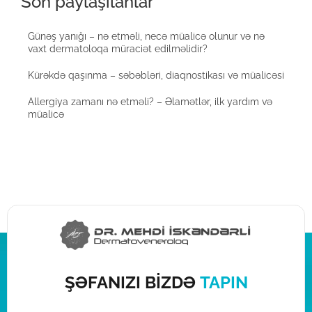
Son paylaşılanlar
Günəş yanığı – nə etməli, necə müalicə olunur və nə
vaxt dermatoloqa müraciət edilməlidir?
Kürəkdə qaşınma – səbəbləri, diaqnostikası və müalicəsi
Allergiya zamanı nə etməli? – Əlamətlər, ilk yardım və
müalicə
ŞƏFANIZI BİZDƏ
TAPIN