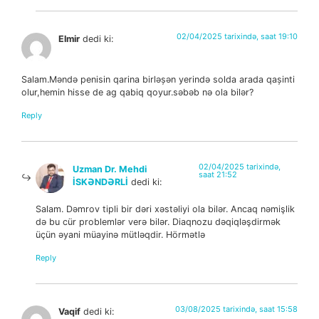
02/04/2025 tarixində, saat 19:10
Elmir
dedi ki:
Salam.Məndə penisin qarina birləșən yerində solda arada qașinti
olur,hemin hisse de ag qabiq qoyur.səbəb nə ola bilər?
Reply
02/04/2025 tarixində,
Uzman Dr. Mehdi
saat 21:52
İSKƏNDƏRLİ
dedi ki:
Salam. Dəmrov tipli bir dəri xəstəliyi ola bilər. Ancaq nəmişlik
də bu cür problemlər verə bilər. Diaqnozu dəqiqləşdirmək
üçün əyani müayinə mütləqdir. Hörmətlə
Reply
03/08/2025 tarixində, saat 15:58
Vaqif
dedi ki: