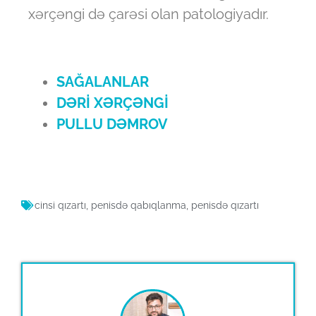
xərçəngi də çarəsi olan patologiyadır.
SAĞALANLAR
DƏRİ XƏRÇƏNGİ
PULLU DƏMROV
cinsi qızartı
,
penisdə qabıqlanma
,
penisdə qızartı