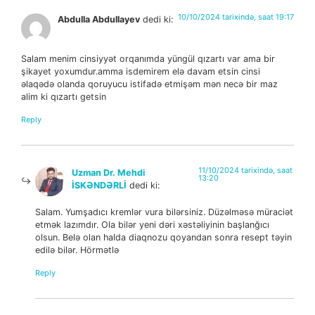
10/10/2024 tarixində, saat 19:17
Abdulla Abdullayev
dedi ki:
Salam menim cinsiyyət orqanımda yüngül qızartı var ama bir
şikayet yoxumdur.amma isdemirem elə davam etsin cinsi
əlaqədə olanda qoruyucu istifadə etmişəm mən necə bir maz
alim ki qızartı getsin
Reply
11/10/2024 tarixində, saat
Uzman Dr. Mehdi
13:20
İSKƏNDƏRLİ
dedi ki:
Salam. Yumşadıcı kremlər vura bilərsiniz. Düzəlməsə müraciət
etmək lazımdır. Ola bilər yeni dəri xəstəliyinin başlanğıcı
olsun. Belə olan halda diaqnozu qoyandan sonra resept təyin
edilə bilər. Hörmətlə
Reply