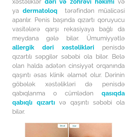
xəstəliklər
dəri və zöhrəvi həkimi
və
ya
dermatoloq
tərəfindən müalicəsi
aparılır. Penis başında qızartı qoruyucu
vasitələrə qarşı rekasiyaya bağlı da
meydana gələ bilər. Ümumiyyətlə
allergik dəri xəstəlikləri
penisdə
qızartılı səpgilər səbəbi ola bilər. Belə
olan halda adətən cinsiyyət orqanında
qaşıntı əsas klinik əlamət olur. Dərinin
göbələk xəstəlikləri də penisdə
qabıqlanma o cümlədən
qasıqda
qabıqlı qızartı
və qaşıntı səbəbi ola
bilər.