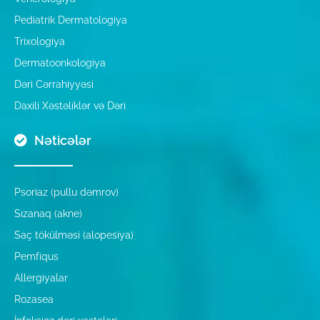
Pediatrik Dermatologiya
Trixologiya
Dermatoonkologiya
Dəri Cərrahiyyəsi
Daxili Xəstəliklər və Dəri
Nəticələr
Psoriaz (pullu dəmrov)
Sızanaq (akne)
Saç tökülməsi (alopesiya)
Pemfiqus
Allergiyalar
Rozasea