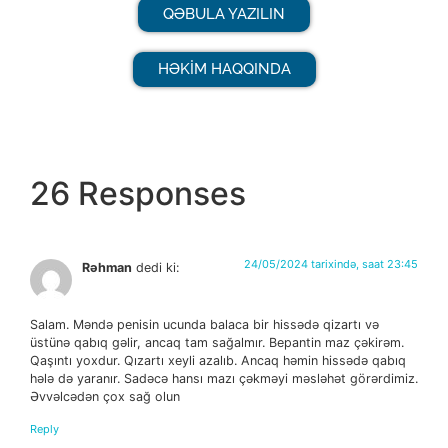
QƏBULA YAZILIN
HƏKİM HAQQINDA
26 Responses
24/05/2024 tarixində, saat 23:45
Rəhman
dedi ki:
Salam. Məndə penisin ucunda balaca bir hissədə qizartı və
üstünə qabıq gəlir, ancaq tam sağalmır. Bepantin maz çəkirəm.
Qaşıntı yoxdur. Qızartı xeyli azalıb. Ancaq həmin hissədə qabıq
hələ də yaranır. Sadəcə hansı mazı çəkməyi məsləhət görərdimiz.
Əvvəlcədən çox sağ olun
Reply