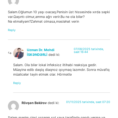
Salam.Oğlumun 10 yaşı oıacaq.Penisin üst hissəsində xırda səpki
var.Qaşıntı olmur,amma ağrı verir.Bu nə ola bilər?
Nə etməliyəm?Zəhmət olmasa,məsləhət verin
Reply
07/08/2025 tarixində,
Uzman Dr. Mehdi
saat 16:44
İSKƏNDƏRLİ
dedi ki:
Salam. Ola bilər lokal infeksioz iltihabi reaksiya gedir.
Müayinə edib dəqiq diaqnoz qoymaq lazımdır. Sonra müvafiq
müalicələr təyin etmək olar. Hörmətlə
Reply
01/11/2025 tarixində, saat 07:20
Rövşən Bəkirov
dedi ki:
Salam mənim cinsi orqanm sol xaya tərəfində qapıb vermə və