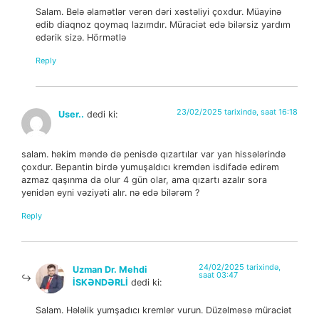
Salam. Belə əlamətlər verən dəri xəstəliyi çoxdur. Müayinə
edib diaqnoz qoymaq lazımdır. Müraciət edə bilərsiz yardım
edərik sizə. Hörmətlə
Reply
23/02/2025 tarixində, saat 16:18
User..
dedi ki:
salam. həkim məndə də penisdə qızartılar var yan hissələrində
çoxdur. Bepantin birdə yumuşaldıcı kremdən isdifadə edirəm
azmaz qaşınma da olur 4 gün olar, ama qızartı azalır sora
yenidən eyni vəziyəti alır. nə edə bilərəm ?
Reply
24/02/2025 tarixində,
Uzman Dr. Mehdi
saat 03:47
İSKƏNDƏRLİ
dedi ki:
Salam. Hələlik yumşadıcı kremlər vurun. Düzəlməsə müraciət