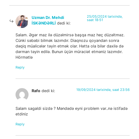
25/05/2024 tarixində,
Uzman Dr. Mehdi
saat 18:51
İSKƏNDƏRLİ
dedi ki:
Salam. Əgər maz ilə düzəlmirsə başqa maz heç düzəltməz.
Cünki səbəbi bilmək lazımdır. Diaqnozu qoyandan sonra
dəqiq müalicələr təyin etmək olar. Hətta ola bilər daxilə də
dərman təyin edilə. Bunun üçün müraciət etməniz lazımdır.
Hörmətlə
Reply
19/09/2024 tarixində, saat 23:56
Rafo
dedi ki:
Salam sagaldi sizdə ? Məndədə eyni problem var..nə istifadə
etdiniz
Reply