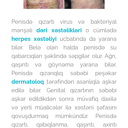
Penisdə qızartı virus və bakteriyal
mənşəli
dəri xəstəlikləri
o cümlədə
herpes xəstəliyi
ucbatında da yarana
bilər. Belə olan halda penisdə su
qabarcıqları şəklində səpgilər olur. Ağrı,
qaşıntı və göynəmə yarana bilər.
Penisdə qızarıqlıq səbəbi peşəkar
dermatoloq
tərəfindən asanlıqla aşkar
edilə bilər. Genital qızartının səbəbi
aşkar edildikdən sonra müvafiq daxilə
və yerli müalicələr ilə xəstəni şəfasını
qovuşdurmaq mümkündür. Penisdə
qızartı, qabıqlanma, qaşıntı, axıntı