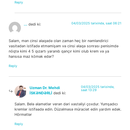
Reply
04/03/2025 tarixində, saat 06:21
...
dedi ki:
Salam, mən cinsi əlaqədə olan zaman heç bir nəmləndirici
vasitədən istifadə etməmişəm və cinsi əlaqə sonrası penisimdə
nöqtə kimi 4 5 qızartı yaranıb qançır kimi olub krem və ya
hansısa maz kömək edər?
Reply
04/03/2025 tarixində,
Uzman Dr. Mehdi
saat 13:29
İSKƏNDƏRLİ
dedi ki:
Salam. Belə əlamətlər verən dəri xəstəliyi çoxdur. Yumşadıcı
kremlər istifəadə edin. Düzəlməsə müraciət edin yardım edək.
Hörmətlər
Reply