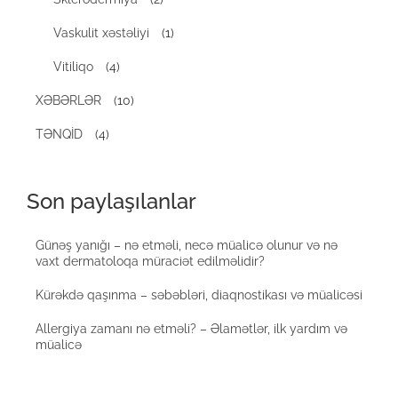
Vaskulit xəstəliyi
(1)
Vitiliqo
(4)
XƏBƏRLƏR
(10)
TƏNQİD
(4)
Son paylaşılanlar
Günəş yanığı – nə etməli, necə müalicə olunur və nə
vaxt dermatoloqa müraciət edilməlidir?
Kürəkdə qaşınma – səbəbləri, diaqnostikası və müalicəsi
Allergiya zamanı nə etməli? – Əlamətlər, ilk yardım və
müalicə