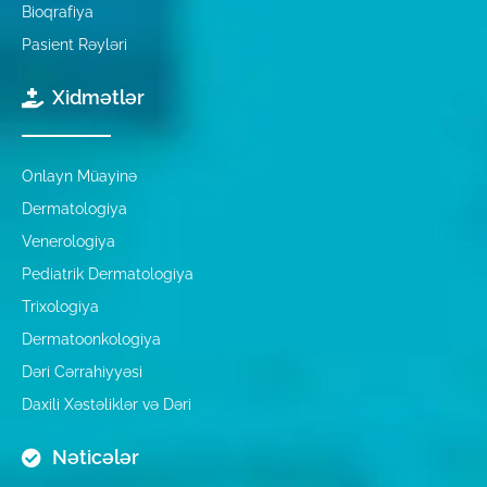
Bioqrafiya
Pasient Rəyləri
Xidmətlər
Onlayn Müayinə
Dermatologiya
Venerologiya
Pediatrik Dermatologiya
Trixologiya
Dermatoonkologiya
Dəri Cərrahiyyəsi
Daxili Xəstəliklər və Dəri
Nəticələr