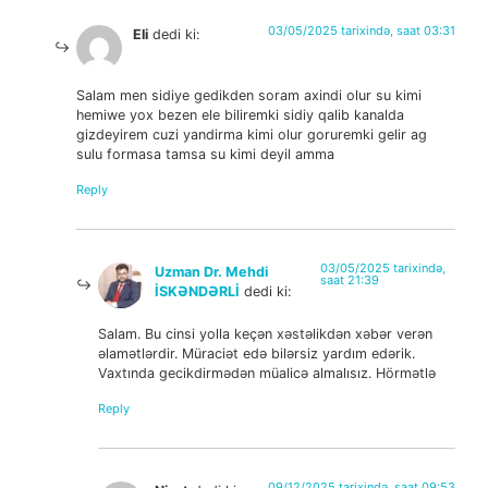
03/05/2025 tarixində, saat 03:31
Eli
dedi ki:
Salam men sidiye gedikden soram axindi olur su kimi
hemiwe yox bezen ele biliremki sidiy qalib kanalda
gizdeyirem cuzi yandirma kimi olur goruremki gelir ag
sulu formasa tamsa su kimi deyil amma
Reply
03/05/2025 tarixində,
Uzman Dr. Mehdi
saat 21:39
İSKƏNDƏRLİ
dedi ki:
Salam. Bu cinsi yolla keçən xəstəlikdən xəbər verən
əlamətlərdir. Müraciət edə bilərsiz yardım edərik.
Vaxtında gecikdirmədən müalicə almalısız. Hörmətlə
Reply
09/12/2025 tarixində, saat 09:53