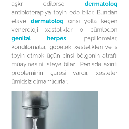
aşkr edilərsə
dermatoloq
antibioterapiya təyin edə bilər. Bundan
əlavə
dermatoloq
cinsi yolla keçən
veneroloji xəstəliklər o cümlədən
genital herpes
, papillomalar,
kondilomalar, göbələk xəstəlikləri və s
təyin etmək üçün cinsi bölgənin ətraflı
müayinəsini istəyə bilər. Penisdə axıntı
probleminin çarəsi vardır, xəstələr
ümidsiz olmamlıdırlar.