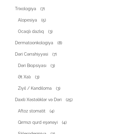
Trixologiya
(7)
Alopesiya
(5)
Ocaqlı dazlıq
(3)
Dermatoonkologiya
(8)
Dəri Cərrahiyyəsi
(7)
Dəri Biopsiyası
(3)
Ət Xalı
(3)
Ziyil / Kandiloma
(3)
Daxili Xəstəliklər və Dəri
(25)
Aftoz stomatit
(4)
Qırmızı qurd eşənəyi
(4)
Sklerodermiya
(2)