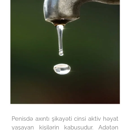
Penisdə axıntı şikayəti cinsi aktiv həyat
yaşayan kişilərin kabusudur. Adətən