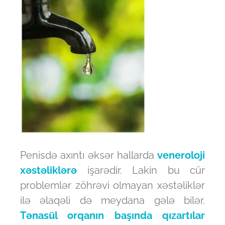
Penisdə axıntı əksər hallarda
veneroloji
xəstəliklərə
işarədir. Lakin bu cür
problemlər zöhrəvi olmayan xəstəliklər
ilə əlaqəli də meydana gələ bilər.
Tənasül orqanın başında qızartılar