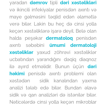
yaradan
dəmrov
tipli
dəri xəstəlikləri
və ikincili infekiyalar penisdən axıntı və
maye gəlməsini təqlid edən əlamətlə
verə bilər. Lakin bu heç də cinsi yolla
keçən xəstəliklərə işarə deyil. Belə olan
halda peşəkar
dermatoloq
penisdən
axıntı səbəbini
ümumi dermatoloji
xəstəliklər
yaxud zöhrəvi xəstəliklər
ucbatından yarandığını dəqiq diaqnoz
ilə ayırd etməlidir. Bunun üçün
dəri
həkimi
penisdə axıntı problemi olan
xəstədən sidik kanalından yaxma
analizi tələb edə bilər. Bundan əlavə
sidik və qan analizləri də istənilər bilər.
Nəticələrdə cinsi yolla keçən mikroblar