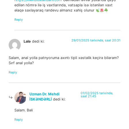
edilən nömrə ilə iş vaxtlarında, vatsapla isə istənilən vaxt
əlaqə saxlayaraq randevu almanız xahiş olunur
Reply
29/01/2025 tarixində, saat 20:31
Lalə
dedi ki:
Salam, anal yolla patnyoruma axıntı tipli xəstəlik keçirə bilərəm?
Sırf anal yolla?
Reply
01/02/2025 tarixində,
Uzman Dr. Mehdi
saat 21:45
İSKƏNDƏRLİ
dedi ki:
Salam. Bəli
Reply