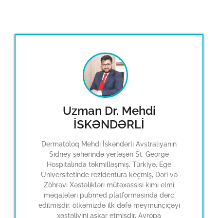
Uzman Dr. Mehdi
İSKƏNDƏRLİ
Dermatoloq Mehdi İskəndərli Avstraliyanın
Sidney şəhərində yerləşən St. George
Hospitalında təkmilləşmiş, Türkiyə, Ege
Universitetinde rezidentura keçmiş, Dəri və
Zöhrəvi Xəstəlikləri mütəxəssisi kimi elmi
məqalələri pubmed platformasında dərc
edilmişdir, ölkəmizdə ilk dəfə meymunçiçəyi
xəstəliyini aşkar etmişdir, Avropa