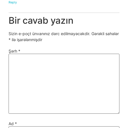
Reply
Bir cavab yazın
Sizin e-poçt ünvanınız dərc edilməyəcəkdir.
Gərəkli sahələr
*
ilə işarələnmişdir
Şərh
*
Ad
*