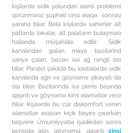
kişilərdə sidik yolundan axıntı problemi
qorunmasız şüphəli cinsi əlaqə sonrası
yarana bilər. Belə kişilərdə səhərlər alt
patlarda ləkələr, alt palatarın bulaşması
hallarıda müşahidə edilir. Sidik
kanalından gələn maye bəzilərind
sarıya çalan, bəzən isə ağ rəngli ola
bilər. Paralel şəkildə bu xəstələrdə sidik
kanalında ağrı və göynəmə şikayəti də
ola bilər. Bəzilərində isə penis başında
qaşıntı və göynəmə kimi əlamətlər verə
bilər. Kişilərdə bu cür diskomfort verən
əlamətlər əsasən kiçik bayıra çıxarkən
başverir. Ümumiyyətlə işədikdən sonra
penisdə ağrı, göynəmə, qaşıntı
cinsi