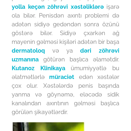
yolla keçən zöhrəvi xəstəliklərə
işarə
ola bilər. Penisdən axıntı problemi də
adətən sidiyə gedəndən sonra özünü
göstərə bilər. Sidiyə çxarkən ağ
mayenin gəlməsi kişiləri adətən bir başa
dermatoloq
və ya
dəri zöhrəvi
uzmanına
götürən başlıca əlamətdir.
Kutanoz Klinikaya
ümumiyyətlə bu
əlatmətlərlə
müraciət
edən xəstələr
çox olur. Xəstələrdə penis başında
yanma və göynəmə, eləcədə sidik
kanalından axıntının gəlməsi başlıca
görülən şikayətlərdir.