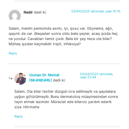
03/04/2025 tarixində, saat 15:10
Nadir
dedi ki:
Salam, mənim penisimdə axıntı, iyi, qoxu var. Göynəmə, ağrı,
qaşıntı da var. Əlaqədən sonra oldu belə şeylər, acaq qızda heç
nə yoxdur. Cavabları təmiz çıxdı. Belə bir şey necə ola bilər?
Mütləq qızdan keçməlidir tripit, infeksiya?
Reply
03/04/2025 tarixində,
Uzman Dr. Mehdi
saat 22:44
İSKƏNDƏRLİ
dedi ki:
Salam. Ola bilər testlər düzgün icra edilməyib və qaydalara
uyğun götürülməyib. Bunu dermatoloq müayinəsindən sonra
təyin etmək lazımdır. Müraciət edə bilərsiz yardım edərik
sizə. Hörmətlə
Reply