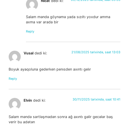
Nicat
dedi ki:
Salam məndə göynəmə yada sızıltı yoxdur amma
axma var arada bir
Reply
21/08/2025 tarixində, saat 13:03
Vusal
dedi ki:
Boyuk ayaqoluna gederken penısden axıntı gelır
Reply
30/11/2025 tarixində, saat 10:41
Elvin
dedi ki:
Salam məndə sərtləşmədən sonra ağ axıntı gəlir gecələr baş
verir bu adətən