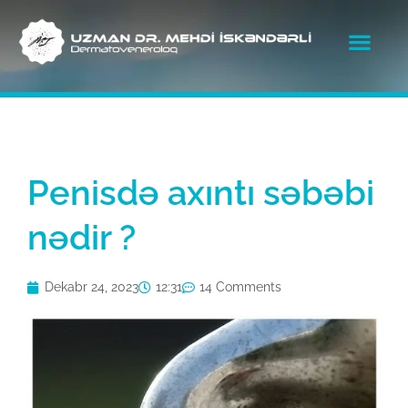
Penisdə axıntı səbəbi
nədir ?
Dekabr 24, 2023
12:31
14 Comments