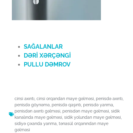
SAĞALANLAR
DƏRİ XƏRÇƏNGİ
PULLU DƏMROV
cinsi axıntı
,
cinsi orqandan maye gəlməsi
,
penisdə axıntı
,
penisdə göynəmə
,
penisdə qaşıntı
,
penisdə yanma
,
penisdən axıntı gəlməsi
,
penisdən maye gəlməsi
,
sidik
kanalında maye gəlməsi
,
sidik yolundan maye gəlməsi
,
sidiyə çıxanda yanma
,
tənasül orqanından maye
gəlməsi