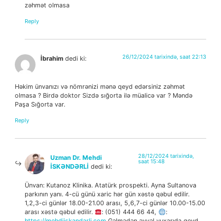
zəhmət olmasa
Reply
26/12/2024 tarixində, saat 22:13
İbrahim
dedi ki:
Həkim ünvanızı və nömrənizi mənə qeyd edərsiniz zəhmət
olmasa ? Birdə doktor Sizdə sığorta ilə müalicə var ? Məndə
Paşa Sığorta var.
Reply
28/12/2024 tarixində,
Uzman Dr. Mehdi
saat 15:48
İSKƏNDƏRLİ
dedi ki:
Ünvan: Kutanoz Klinika. Atatürk prospekti. Ayna Sultanova
parkının yanı. 4-cü günü xaric hər gün xəstə qəbul edilir.
1,2,3-ci günlər 18.00-21.00 arası, 5,6,7-ci günlər 10.00-15.00
arası xəstə qəbul edilir.
: (051) 444 66 44,
:
https://mehdiiskandarli.com
Gəlmədən əvvəl yuxarıda qeyd