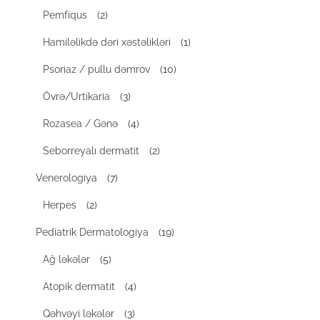
Pemfiqus
(2)
Hamiləlikdə dəri xəstəlikləri
(1)
Psoriaz / pullu dəmrov
(10)
Övrə/Urtikaria
(3)
Rozasea / Gənə
(4)
Seborreyalı dermatit
(2)
Venerologiya
(7)
Herpes
(2)
Pediatrik Dermatologiya
(19)
Ağ ləkələr
(5)
Atopik dermatit
(4)
Qəhvəyi ləkələr
(3)