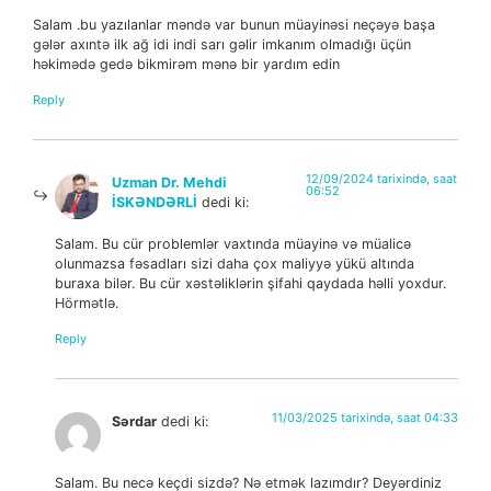
Salam .bu yazılanlar məndə var bunun müayinəsi neçəyə başa
gələr axıntə ilk ağ idi indi sarı gəlir imkanım olmadığı üçün
həkimədə gedə bikmirəm mənə bir yardım edin
Reply
12/09/2024 tarixində, saat
Uzman Dr. Mehdi
06:52
İSKƏNDƏRLİ
dedi ki:
Salam. Bu cür problemlər vaxtında müayinə və müalicə
olunmazsa fəsadları sizi daha çox maliyyə yükü altında
buraxa bilər. Bu cür xəstəliklərin şifahi qaydada həlli yoxdur.
Hörmətlə.
Reply
11/03/2025 tarixində, saat 04:33
Sərdar
dedi ki:
Salam. Bu necə keçdi sizdə? Nə etmək lazımdır? Deyərdiniz