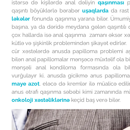
istərsə də kişilərdə anal dəliyin
qaşınması
pr
qaşıntı böyüklərlə bərabər
uşaqlarda
da rast 
ləkələr
fonunda qaşınma yarana bilər. Ümumiy
başına, ya da dəridə meydana gələn qaşıntılı qı
çox hallarda isə anal qaşınma zamanı əksər xəs
kütlə və şişkinlik problemindən şikayət edirlər.
cür xəstələrdə anusda papilloma problemi aşk
bilən anal papillomalar mənşəcə müxtəlif ola bi
mənşəli anal kondiloma formasında ola bi
vurğulayır ki, anusda gicikmə anus papilloma
maye azot
, eləcə də kremlər ilə müalicə edili
anus ətrafı qaşınma səbəbi kimi zamanında 
onkoloji xəstəliklərinə
keçid baş verə bilər.