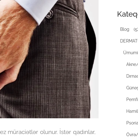
Kateq
Blog
(5
DERMAT
Ümumi 
Akne
Dırnaq
Günəş
Pemf
Hamilə
Psori
ez müraciətlər olunur. İstər qadınlar,
Övrə/