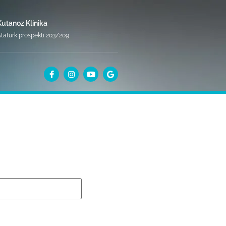
Kutanoz Klinika
tatürk prospekti 203/209