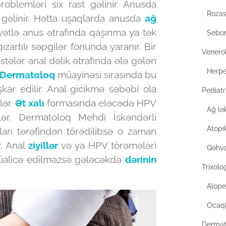
oblemləri sıx rast gəlinir. Anusda
Rozas
gəlinir. Hətta uşaqlarda anusda
ağ
ətlə anus ətrafında qaşınma ya tək
Sebor
zartılı səpgilər fonunda yaranır. Bir
Venero
tələr anal dəlik ətrafında ələ gələn
Herp
Dermatoloq
müayinəsi sırasında bu
ar edilir. Anal gicikmə səbəbi ola
Pediat
lər.
Ət xalı
formasında eləcədə HPV
Ağ lə
lər. Dermatoloq Mehdi İskəndərli
Atopi
ları tərəfindən törədilibsə o zaman
r. Anal
ziyillər
və ya HPV törəmələri
Qəhvə
müalicə edilməzsə gələcəkdə
dərinin
Trixolo
Alope
Ocaql
Dermat