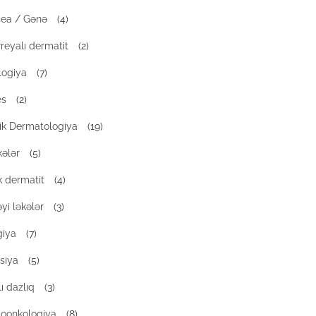
ea / Gənə
(4)
reyalı dermatit
(2)
logiya
(7)
es
(2)
rik Dermatologiya
(19)
kələr
(5)
k dermatit
(4)
yi ləkələr
(3)
giya
(7)
siya
(5)
ı dazlıq
(3)
oonkologiya
(8)