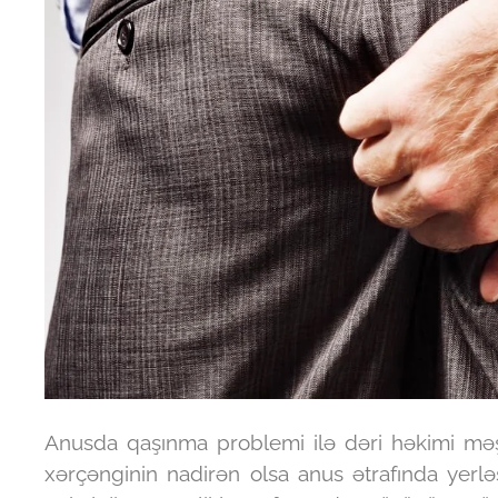
Anusda qaşınma problemi ilə dəri həkimi mə
xərçənginin nadirən olsa anus ətrafında yerləş