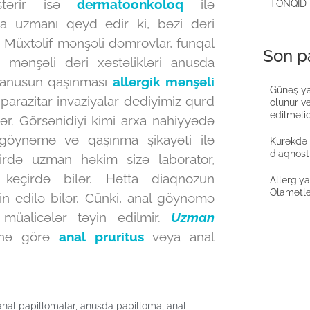
östərir isə
dermatoonkoloq
ilə
TƏNQİD
ya uzmanı qeyd edir ki, bəzi dəri
ər. Müxtəlif mənşəli dəmrovlar, funqal
Son pa
un mənşəli dəri xəstəlikləri anusda
i, anusun qaşınması
allergik mənşəli
Günəş ya
 parazitar invaziyalar dediyimiz qurd
olunur v
edilməlid
lər. Görsənidiyi kimi arxa nahiyyədə
 göynəmə və qaşınma şikayəti ilə
Kürəkdə 
diaqnost
irdə uzman həkim sizə laborator,
ən keçirdə bilər. Hətta diaqnozun
Allergiy
Əlamətlə
n edilə bilər. Cünki, anal göynəmə
 müalicələr təyin edilmir.
Uzman
inə görə
anal pruritus
vəya anal
anal papillomalar
,
anusda papilloma
,
anal