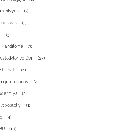
rrahiyyəsi
(7)
iopsiyası
(3)
ı
(3)
 / Kandiloma
(3)
əstəliklər və Dəri
(25)
 stomatit
(4)
zı qurd eşənəyi
(4)
odermiya
(2)
it xəstəliyi
(1)
qo
(4)
ƏR
(10)