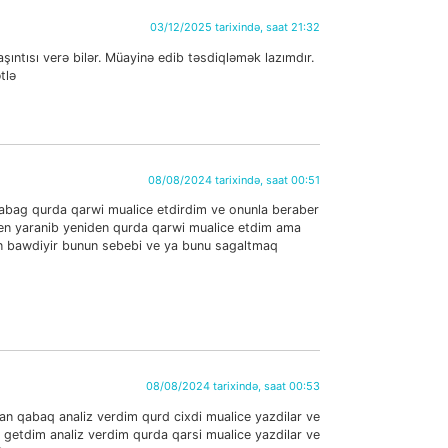
03/12/2025 tarixində, saat 21:32
ıntısı verə bilər. Müayinə edib təsdiqləmək lazımdır.
tlə
08/08/2024 tarixində, saat 00:51
 qabag qurda qarwi mualice etdirdim ve onunla beraber
en yaranib yeniden qurda qarwi mualice etdim ama
en bawdiyir bunun sebebi ve ya bunu sagaltmaq
08/08/2024 tarixində, saat 00:53
n qabaq analiz verdim qurd cixdi mualice yazdilar ve
getdim analiz verdim qurda qarsi mualice yazdilar ve