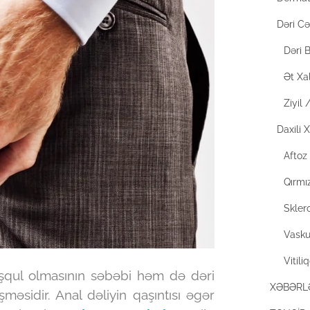
Dəri Cə
Dəri B
Ət Xal
Ziyil
Daxili X
Aftoz
Qırmı
Skler
Vaskul
Vitili
şqul olmasının səbəbi həm də dəri
XƏBƏRL
məsidir. Anal dəliyin qaşıntısı əgər