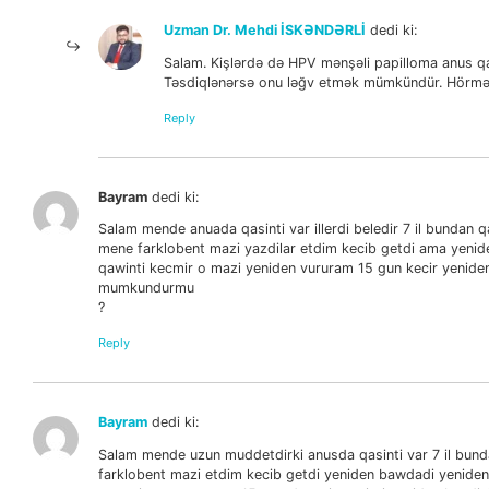
Uzman Dr. Mehdi İSKƏNDƏRLİ
dedi ki:
Salam. Kişlərdə də HPV mənşəli papilloma anus qaş
Təsdiqlənərsə onu ləğv etmək mümkündür. Hörmə
Reply
Bayram
dedi ki:
Salam mende anuada qasinti var illerdi beledir 7 il bundan
mene farklobent mazi yazdilar etdim kecib getdi ama yenid
qawinti kecmir o mazi yeniden vururam 15 gun kecir yenid
mumkundurmu
?
Reply
Bayram
dedi ki:
Salam mende uzun muddetdirki anusda qasinti var 7 il bunda
farklobent mazi etdim kecib getdi yeniden bawdadi yeniden 