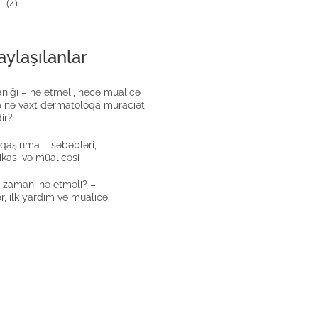
(4)
ylaşılanlar
nığı – nə etməli, necə müalicə
ə nə vaxt dermatoloqa müraciət
ir?
qaşınma – səbəbləri,
ikası və müalicəsi
a zamanı nə etməli? –
r, ilk yardım və müalicə