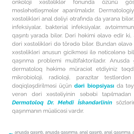
onkoloji xəstəliklər fonunda özünü g
məsləhətləşmələr aparılmalıdır. Dermatologi
xəstəlikləri anal dəliyi ətrafında da yarana bil
infeksiyalar, bakterial infeksiyalar, avtoimm
qaşıntı yarada bilər. Dəri həkimi əlavə edir k
dəri xəstəlikləri də törədə bilər. Bundan əlavə
xəstəlikləri anusun gicikməsi ilə nəticələnə bi
qaşınma problemi multifaktoriladır. Anusda
dermatoloq həkimə müraciət etdiyiniz təqd
mikrobioloji, radioloji, parazitar testlərd
dəqiqləşdirilməsi üçün
dəri biopsiyası
da təyi
verən dəri xəstəliyinin səbəbi tapılmadan
Dermatoloq Dr. Mehdi İskəndərlinin
sözlər
qaşınmanın müalicəsi vardır.
anusda qaşıntı
,
anusda qaşınma
,
anal qaşıntı
,
anal qaşınma
,