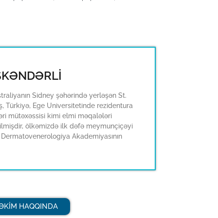
İSKƏNDƏRLİ
raliyanın Sidney şəhərində yerləşən St.
, Türkiyə, Ege Universitetinde rezidentura
əri mütəxəssisi kimi elmi məqalələri
lmişdir, ölkəmizdə ilk dəfə meymunçiçəyi
opa Dermatovenerologiya Akademiyasının
ƏKİM HAQQINDA