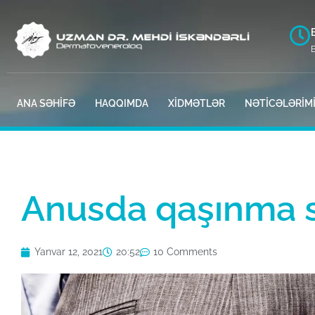
ANA SƏHİFƏ
HAQQIMDA
XİDMƏTLƏR
NƏTİCƏLƏRİM
Anusda qaşınma s
Yanvar 12, 2021
20:52
10 Comments