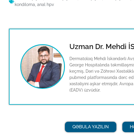
kondiloma
,
anal hpv
Uzman Dr. Mehdi 
Dermatoloq Mehdi İskəndərli Avst
George Hospitalında təkmilləşmiş
keçmiş, Dəri və Zöhrəvi Xəstəlikl
pubmed platformasında dərc edi
xəstəliyini aşkar etmişdir, Avr
(EADV) üzvüdür.
QƏBULA YAZILIN
H