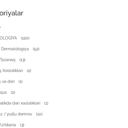
oriyalar
)
OLOGİYA
(120)
Dermatologiya
(52)
/Sızanaq
(13)
 Xəstəlikləri
(2)
 və dəri
(1)
iqus
(2)
likdə dəri xəstəlikləri
(1)
az / pullu dəmrov
(10)
Urtikaria
(3)