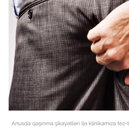
Anusda qaşınma şikayətləri ilə klinikamıza tez-t