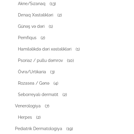
Akne/Sızanaq
(13)
Dırnaq Xəstəlikləri
(2)
Günəş və dəri
(1)
Pemfiqus
(2)
Hamiləlikdə dəri xəstəlikləri
(1)
Psoriaz / pullu dəmrov
(10)
Övrə/Urtikaria
(3)
Rozasea / Gənə
(4)
Seborreyalı dermatit
(2)
Venerologiya
(7)
Herpes
(2)
Pediatrik Dermatologiya
(19)