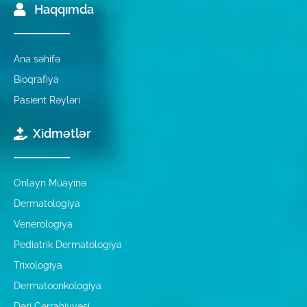
Haqqımda
Ana səhifə
Bioqrafiya
Pasient Rəyləri
Xidmətlər
Onlayn Müayinə
Dermatologiya
Venerologiya
Pediatrik Dermatologiya
Trixologiya
Dermatoonkologiya
Dəri Cərrahiyyəsi