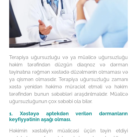
Terapiya uğursuzluğu və ya müalicə uğursuzluğu
həkim tərəfindən düzgün diaqnoz və dərman
təyinatına rəğmən xəstədə düzəlmənin olmaması və
ya qismən olmasıdır. Terapiya uğursuzluğu zamanı
xəstə yenidən həkimə müraciət etməli və həkim
tərəfindən bunun səbəbləri araşdırılmalıdır. Müalicə
uğursuzluğunun çox səbəbi ola bilər.
1. Xəstəyə aptekdən verilən dərmanların
keyfiyyətinin aşağı olması.
Həkimin xəstəliyin müalicəsi üçün təyin etdiyi