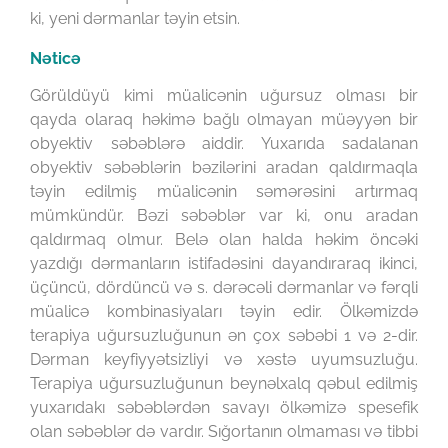
ki, yeni dərmanlar təyin etsin.
Nəticə
Görüldüyü kimi müalicənin uğursuz olması bir
qayda olaraq həkimə bağlı olmayan müəyyən bir
obyektiv səbəblərə aiddir. Yuxarıda sadalanan
obyektiv səbəblərin bəzilərini aradan qaldırmaqla
təyin edilmiş müalicənin səmərəsini artırmaq
mümkündür. Bəzi səbəblər var ki, onu aradan
qaldırmaq olmur. Belə olan halda həkim öncəki
yazdığı dərmanların istifadəsini dayandıraraq ikinci,
üçüncü, dördüncü və s. dərəcəli dərmanlar və fərqli
müalicə kombinasiyaları təyin edir. Ölkəmizdə
terapiya uğursuzluğunun ən çox səbəbi 1 və 2-dir.
Dərman keyfiyyətsizliyi və xəstə uyumsuzluğu.
Terapiya uğursuzluğunun beynəlxalq qəbul edilmiş
yuxarıdakı səbəblərdən savayı ölkəmizə spesefik
olan səbəblər də vardır. Sığortanın olmaması və tibbi