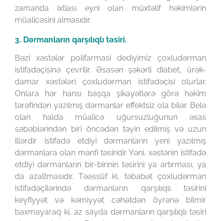
zamanda ixtiası eyni olan müxtəlif həkimlərin
müalicəsini almasıdır.
3. Dərmanların qarşılıqlı təsiri.
Bəzi xəstələr polifarmasi dediyimiz çoxludərman
istifadəçisinə çevrilir. Əsasən şəkərli diabet, ürək-
damar xəstələri çoxludərman istifadəçisi olurlar.
Onlara hər hansı başqa şikayətlərə görə həkim
tərəfindən yazılmış dərmanlar effektsiz ola bilər. Belə
olan halda müalicə uğursuzluğunun əsas
səbəblərindən biri öncədən təyin edilmiş və uzun
illərdir istifadə etdiyi dərmanların yeni yazılmış
dərmanlara olan mənfi təsiridir. Yəni, xəstənin istifadə
etdiyi dərmanların bir-birinin təsirini ya artırması, ya
da azaltmasıdır. Təəssüf ki, təbabət çoxludərman
istifadəçilərində dərmanların qarşılıqlı təsirini
keyfiyyət və kəmiyyət cəhətdən öyrənə bilmir
baxmayaraq ki, az sayda dərmanların qarşılıqlı təsiri