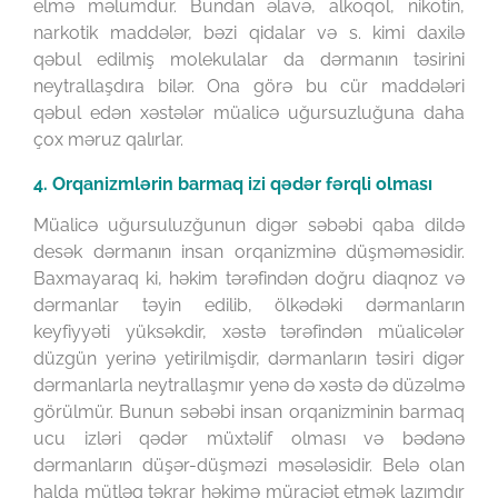
elmə məlumdur. Bundan əlavə, alkoqol, nikotin,
narkotik maddələr, bəzi qidalar və s. kimi daxilə
qəbul edilmiş molekulalar da dərmanın təsirini
neytrallaşdıra bilər. Ona görə bu cür maddələri
qəbul edən xəstələr müalicə uğursuzluğuna daha
çox məruz qalırlar.
4. Orqanizmlərin barmaq izi qədər fərqli olması
Müalicə uğursuluzğunun digər səbəbi qaba dildə
desək dərmanın insan orqanizminə düşməməsidir.
Baxmayaraq ki, həkim tərəfindən doğru diaqnoz və
dərmanlar təyin edilib, ölkədəki dərmanların
keyfiyyəti yüksəkdir, xəstə tərəfindən müalicələr
düzgün yerinə yetirilmişdir, dərmanların təsiri digər
dərmanlarla neytrallaşmır yenə də xəstə də düzəlmə
görülmür. Bunun səbəbi insan orqanizminin barmaq
ucu izləri qədər müxtəlif olması və bədənə
dərmanların düşər-düşməzi məsələsidir. Belə olan
halda mütləq təkrar həkimə müraciət etmək lazımdır