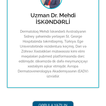
Uzman Dr. Mehdi
İSKƏNDƏRLİ
Dermatoloq Mehdi İskəndərli Avstraliyanın
Sidney şəhərində yerləşən St. George
Hospitalında təkmilləşmiş, Türkiyə, Ege
Universitetinde rezidentura keçmiş, Dəri və
Zöhrəvi Xəstəlikləri mütəxəssisi kimi elmi
məqalələri pubmed platformasında dərc
edilmişdir, ölkəmizdə ilk dəfə meymunçiçəyi
xəstəliyini aşkar etmişdir, Avropa
Dermatovenerologiya Akademiyasının (EADV)
üzvüdür.
QƏBULA YAZILIN