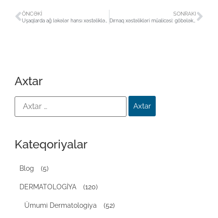
ÖNCƏKI
SONRAKI
Uşaqlarda ağ ləkələr hansı xəstəliklərdən xəbər verir ?
Dırnaq xəstəlikləri müalicəsi: göbələk, qaralma və qalınlaşma
Axtar
Kateqoriyalar
Blog
(5)
DERMATOLOGİYA
(120)
Ümumi Dermatologiya
(52)