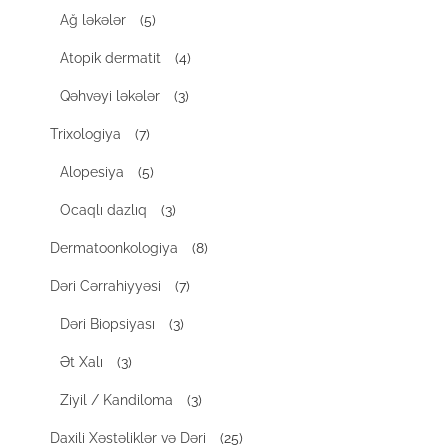
Ağ ləkələr
(5)
Atopik dermatit
(4)
Qəhvəyi ləkələr
(3)
Trixologiya
(7)
Alopesiya
(5)
Ocaqlı dazlıq
(3)
Dermatoonkologiya
(8)
Dəri Cərrahiyyəsi
(7)
Dəri Biopsiyası
(3)
Ət Xalı
(3)
Ziyil / Kandiloma
(3)
Daxili Xəstəliklər və Dəri
(25)