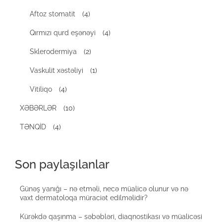
Aftoz stomatit
(4)
Qırmızı qurd eşənəyi
(4)
Sklerodermiya
(2)
Vaskulit xəstəliyi
(1)
Vitiliqo
(4)
XƏBƏRLƏR
(10)
TƏNQİD
(4)
Son paylaşılanlar
Günəş yanığı – nə etməli, necə müalicə olunur və nə
vaxt dermatoloqa müraciət edilməlidir?
Kürəkdə qaşınma – səbəbləri, diaqnostikası və müalicəsi