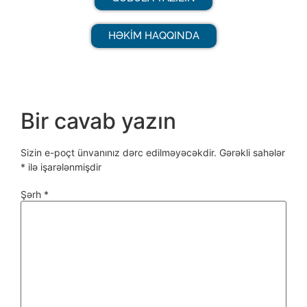
HƏKİM HAQQINDA
Bir cavab yazın
Sizin e-poçt ünvanınız dərc edilməyəcəkdir.
Gərəkli sahələr
*
ilə işarələnmişdir
Şərh
*