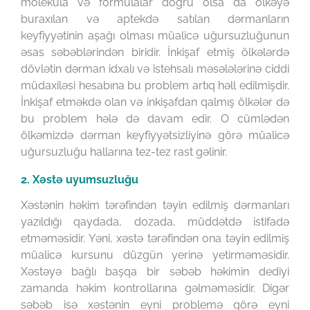
molekula və formulalar doğru olsa da ölkəyə
buraxılan və aptekdə satılan dərmanların
keyfiyyətinin aşağı olması müalicə uğursuzluğunun
əsas səbəblərindən biridir. İnkişaf etmiş ölkələrdə
dövlətin dərman idxalı və istehsalı məsələlərinə ciddi
müdaxiləsi hesabına bu problem artıq həll edilmişdir.
İnkişaf etməkdə olan və inkişafdan qalmış ölkələr də
bu problem hələ də davam edir. O cümlədən
ölkəmizdə dərman keyfiyyətsizliyinə görə müalicə
uğursuzluğu hallarına tez-tez rast gəlinir.
2. Xəstə uyumsuzluğu
Xəstənin həkim tərəfindən təyin edilmiş dərmanları
yazıldığı qaydada, dozada, müddətdə istifadə
etməməsidir. Yəni, xəstə tərəfindən ona təyin edilmiş
müalicə kursunu düzgün yerinə yetirməməsidir.
Xəstəyə bağlı başqa bir səbəb həkimin dediyi
zamanda həkim kontrollarına gəlməməsidir. Digər
səbəb isə xəstənin eyni problemə görə eyni