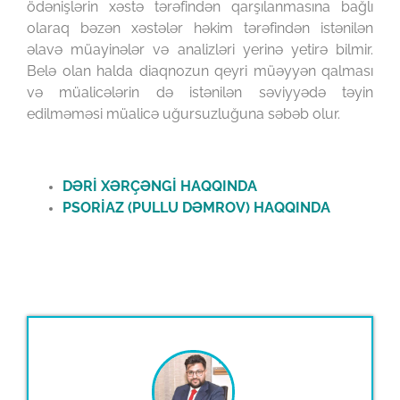
ödənişlərin xəstə tərəfindən qarşılanmasına bağlı
olaraq bəzən xəstələr həkim tərəfindən istənilən
əlavə müayinələr və analizləri yerinə yetirə bilmir.
Belə olan halda diaqnozun qeyri müəyyən qalması
və müalicələrin də istənilən səviyyədə təyin
edilməməsi müalicə uğursuzluğuna səbəb olur.
DƏRİ XƏRÇƏNGİ HAQQINDA
PSORİAZ (PULLU DƏMROV) HAQQINDA