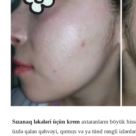
Sızanaq ləkələri üçün krem
axtaranların böyük hiss
üzdə qalan qəhvəyi, qırmızı və ya tünd rəngli izlərdən