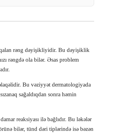
qalan rəng dəyişikliyidir. Bu dəyişiklik
ızı rəngdə ola bilər. Əsas problem
ıdır.
əlaqəlidir. Bu vəziyyət dermatologiyada
lı sızanaq sağaldıqdan sonra həmin
damar reaksiyası ilə bağlıdır. Bu ləkələr
örünə bilər, tünd dəri tiplərində isə bəzən