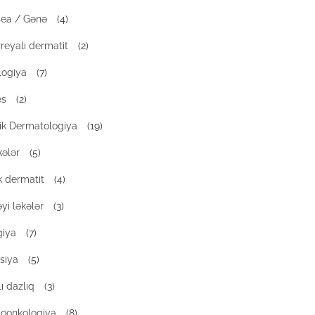
ea / Gənə
(4)
reyalı dermatit
(2)
logiya
(7)
es
(2)
rik Dermatologiya
(19)
kələr
(5)
k dermatit
(4)
yi ləkələr
(3)
giya
(7)
siya
(5)
ı dazlıq
(3)
oonkologiya
(8)