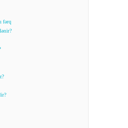
ı fərq
lənir?
?
z?
ir?