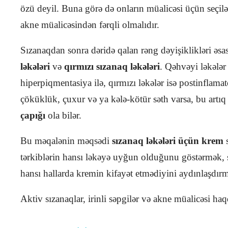
özü deyil. Buna görə də onların müalicəsi üçün seçil
akne müalicəsindən fərqli olmalıdır.
Sızanaqdan sonra dəridə qalan rəng dəyişiklikləri əs
ləkələri
və
qırmızı sızanaq ləkələri
. Qəhvəyi ləkələr
hiperpiqmentasiya ilə, qırmızı ləkələr isə postinflamat
çöküklük, çuxur və ya kələ-kötür səth varsa, bu artıq
çapığı
ola bilər.
Bu məqalənin məqsədi
sızanaq ləkələri üçün krem
s
tərkiblərin hansı ləkəyə uyğun olduğunu göstərmək, 
hansı hallarda kremin kifayət etmədiyini aydınlaşdırm
Aktiv sızanaqlar, irinli səpgilər və akne müalicəsi 