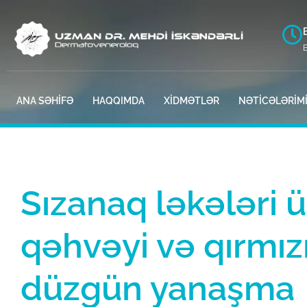
ANA SƏHİFƏ
HAQQIMDA
XİDMƏTLƏR
NƏTİCƏLƏRİM
Sızanaq ləkələri 
qəhvəyi və qırmızı
düzgün yanaşma