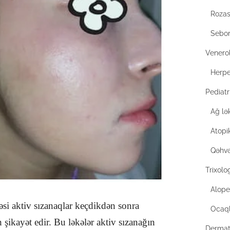
Rozas
Sebor
Venero
Herp
Pediat
Ağ lə
Atopi
Qəhvə
Trixolo
Alope
əsi aktiv sızanaqlar keçdikdən sonra
Ocaql
 şikayət edir. Bu ləkələr aktiv sızanağın
Dermat