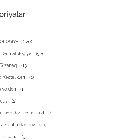
oriyalar
)
OLOGİYA
(120)
Dermatologiya
(52)
/Sızanaq
(13)
 Xəstəlikləri
(2)
 və dəri
(1)
iqus
(2)
likdə dəri xəstəlikləri
(1)
az / pullu dəmrov
(10)
Urtikaria
(3)