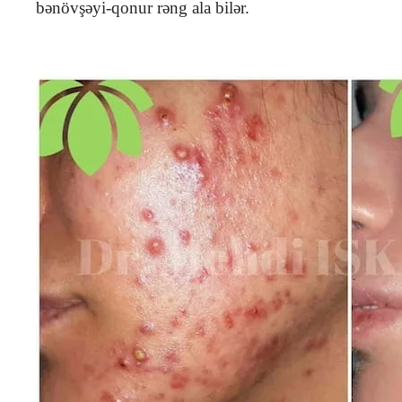
bənövşəyi-qonur rəng ala bilər.