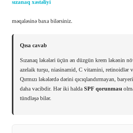
sızanaq xəstəliyi
məqaləsinə baxa bilərsiniz.
Qısa cavab
Sızanaq ləkələri üçün ən düzgün krem ləkənin növ
azelaik turşu, niasinamid, C vitamini, retinoidlər v
Qırmızı ləkələrdə dərini qıcıqlandırmayan, baryer
daha vacibdir. Hər iki halda
SPF qorunması
olma
tündləşə bilər.