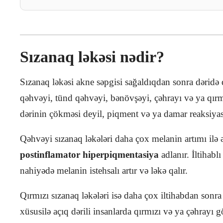
Sızanaq ləkəsi nədir?
Sızanaq ləkəsi akne səpgisi sağaldıqdan sonra dəridə 
qəhvəyi, tünd qəhvəyi, bənövşəyi, çəhrayı və ya qırm
dərinin çökməsi deyil, piqment və ya damar reaksiyas
Qəhvəyi sızanaq ləkələri daha çox melanin artımı ilə 
postinflamator hiperpiqmentasiya
adlanır. İltihab
nahiyədə melanin istehsalı artır və ləkə qalır.
Qırmızı sızanaq ləkələri isə daha çox iltihabdan sonra 
xüsusilə açıq dərili insanlarda qırmızı və ya çəhrayı g