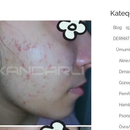
Kateq
Blog
(5
DERMAT
Ümumi 
Akne
Dırnaq
Günəş
Pemf
Hamilə
Psori
Övrə/