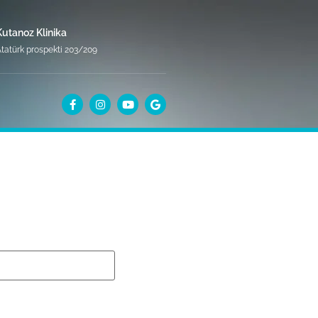
Kutanoz Klinika
tatürk prospekti 203/209