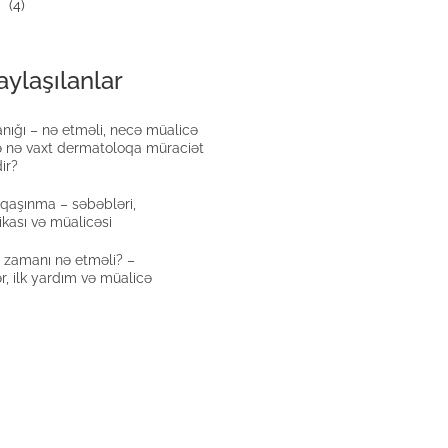
(4)
ylaşılanlar
nığı – nə etməli, necə müalicə
ə nə vaxt dermatoloqa müraciət
ir?
qaşınma – səbəbləri,
ikası və müalicəsi
a zamanı nə etməli? –
r, ilk yardım və müalicə