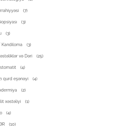
rrahiyyəsi
(7)
iopsiyası
(3)
ı
(3)
 / Kandiloma
(3)
əstəliklər və Dəri
(25)
 stomatit
(4)
zı qurd eşənəyi
(4)
odermiya
(2)
it xəstəliyi
(1)
qo
(4)
ƏR
(10)