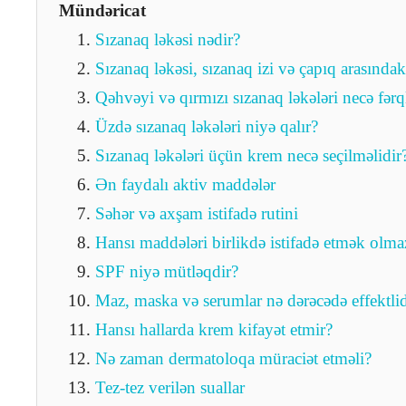
Mündəricat
Sızanaq ləkəsi nədir?
Sızanaq ləkəsi, sızanaq izi və çapıq arasındak
Qəhvəyi və qırmızı sızanaq ləkələri necə fərq
Üzdə sızanaq ləkələri niyə qalır?
Sızanaq ləkələri üçün krem necə seçilməlidir
Ən faydalı aktiv maddələr
Səhər və axşam istifadə rutini
Hansı maddələri birlikdə istifadə etmək olma
SPF niyə mütləqdir?
Maz, maska və serumlar nə dərəcədə effektlid
Hansı hallarda krem kifayət etmir?
Nə zaman dermatoloqa müraciət etməli?
Tez-tez verilən suallar