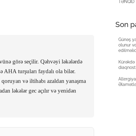
TƏNQİD
Son pa
Günəş ya
olunur v
edilməlid
ünə görə seçilir. Qəhvəyi ləkələrdə
Kürəkdə 
diaqnost
ə AHA turşuları faydalı ola bilər.
Allergiy
i qoruyan və iltihabı azaldan yanaşma
Əlamətlə
dan ləkələr gec açılır və yenidən