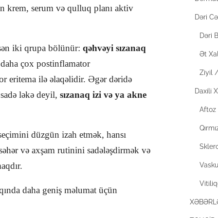
ən krem, serum və qulluq planı aktiv
Dəri Cə
Dəri B
asən iki qrupa bölünür:
qəhvəyi sızanaq
Ət Xal
 daha çox postinflamator
Ziyil
or eritema ilə əlaqəlidir. Əgər dəridə
Daxili X
 sadə ləkə deyil,
sızanaq izi və ya akne
Aftoz
Qırmı
eçimini düzgün izah etmək, hansı
Skler
səhər və axşam rutinini sadələşdirmək və
aqdır.
Vaskul
Vitili
haqqında daha geniş məlumat üçün
XƏBƏRL