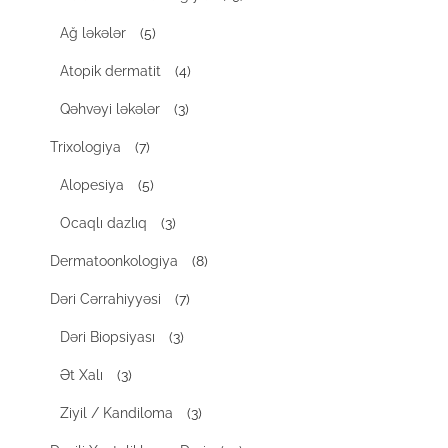
Ağ ləkələr
(5)
Atopik dermatit
(4)
Qəhvəyi ləkələr
(3)
Trixologiya
(7)
Alopesiya
(5)
Ocaqlı dazlıq
(3)
Dermatoonkologiya
(8)
Dəri Cərrahiyyəsi
(7)
Dəri Biopsiyası
(3)
Ət Xalı
(3)
Ziyil / Kandiloma
(3)