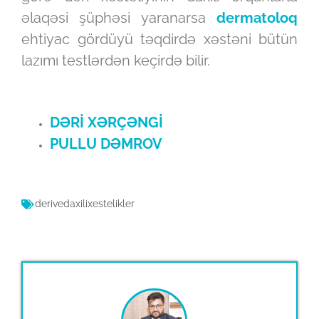
əlaqəsi şüphəsi yaranarsa
dermatoloq
ehtiyac gördüyü təqdirdə xəstəni bütün
lazımı testlərdən keçirdə bilir.
DƏRİ XƏRÇƏNGİ
PULLU DƏMROV
derivedaxilixestelikler