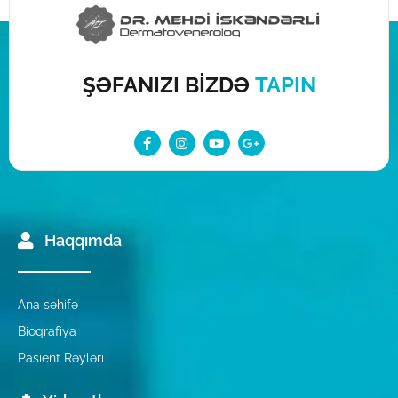
ŞƏFANIZI BİZDƏ
TAPIN
Haqqımda
Ana səhifə
Bioqrafiya
Pasient Rəyləri