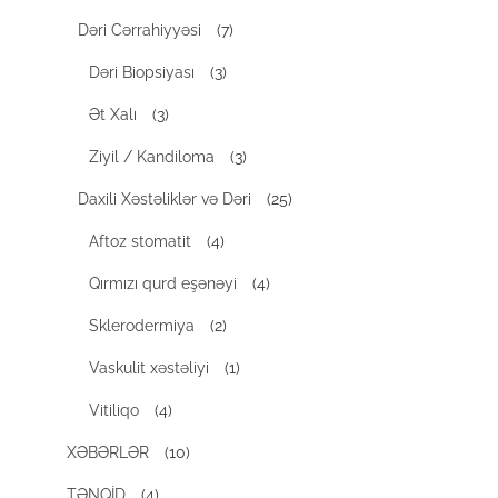
Dəri Cərrahiyyəsi
(7)
Dəri Biopsiyası
(3)
Ət Xalı
(3)
Ziyil / Kandiloma
(3)
Daxili Xəstəliklər və Dəri
(25)
Aftoz stomatit
(4)
Qırmızı qurd eşənəyi
(4)
Sklerodermiya
(2)
Vaskulit xəstəliyi
(1)
Vitiliqo
(4)
XƏBƏRLƏR
(10)
TƏNQİD
(4)