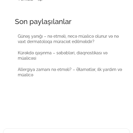
Son paylaşılanlar
Günəş yanığı – nə etməli, necə müalicə olunur və nə
vaxt dermatoloqa müraciət edilməlidir?
Kürəkdə qaşınma – səbəbləri, diaqnostikası və
müalicəsi
Allergiya zamanı nə etməli? – Əlamətlər, ilk yardım və
müalicə