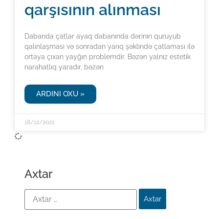
qarşısının alınması
Dabanda çatlar ayaq dabanında dərinin quruyub
qalınlaşması və sonradan yarıq şəklində çatlaması ilə
ortaya çıxan yayğın problemdir. Bəzən yalnız estetik
narahatlıq yaradır, bəzən
ARDINI OXU »
18/12/2021
Axtar