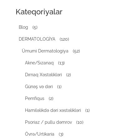
Kateqoriyalar
Blog
(5)
DERMATOLOGİYA
(120)
Ümumi Dermatologiya
(52)
Akne/Sızanaq
(13)
Dırnaq Xəstəlikləri
(2)
Günəş və dəri
(1)
Pemfiqus
(2)
Hamiləlikdə dəri xəstəlikləri
(1)
Psoriaz / pullu dəmrov
(10)
Övrə/Urtikaria
(3)