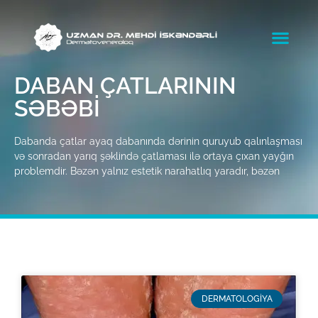
DABAN ÇATLARININ
SƏBƏBI
Dabanda çatlar ayaq dabanında dərinin quruyub qalınlaşması
və sonradan yarıq şəklində çatlaması ilə ortaya çıxan yayğın
problemdir. Bəzən yalnız estetik narahatlıq yaradır, bəzən
DERMATOLOGİYA