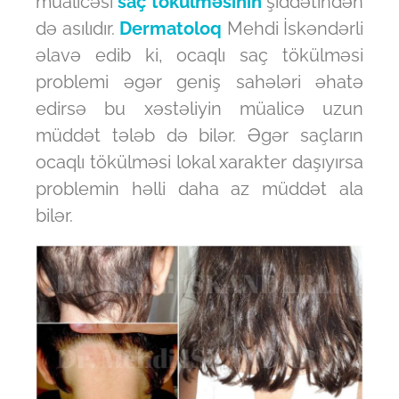
müalicəsi
saç tökülməsinin
şiddətindən
də asılıdır.
Dermatoloq
Mehdi İskəndərli
əlavə edib ki, ocaqlı saç tökülməsi
problemi əgər geniş sahələri əhatə
edirsə bu xəstəliyin müalicə uzun
müddət tələb də bilər. Əgər saçların
ocaqlı tökülməsi lokal xarakter daşıyırsa
problemin həlli daha az müddət ala
bilər.