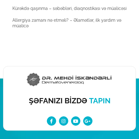
Kürəkdə qaşınma – səbəbləri, diaqnostikası və müalicəsi
Allergiya zamanı nə etməli? – Əlamətlər, ilk yardım və
müalicə
ŞƏFANIZI BİZDƏ
TAPIN