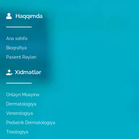
Haqqımda
Ana səhifə
Bioqrafiya
Pasient Rəyləri
Xidmətlər
Onlayn Müayinə
Dermatologiya
Venerologiya
Pediatrik Dermatologiya
Trixologiya