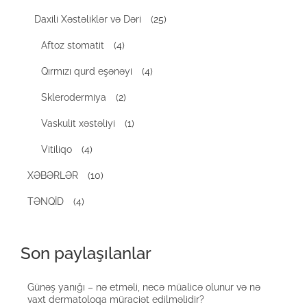
Daxili Xəstəliklər və Dəri
(25)
Aftoz stomatit
(4)
Qırmızı qurd eşənəyi
(4)
Sklerodermiya
(2)
Vaskulit xəstəliyi
(1)
Vitiliqo
(4)
XƏBƏRLƏR
(10)
TƏNQİD
(4)
Son paylaşılanlar
Günəş yanığı – nə etməli, necə müalicə olunur və nə
vaxt dermatoloqa müraciət edilməlidir?