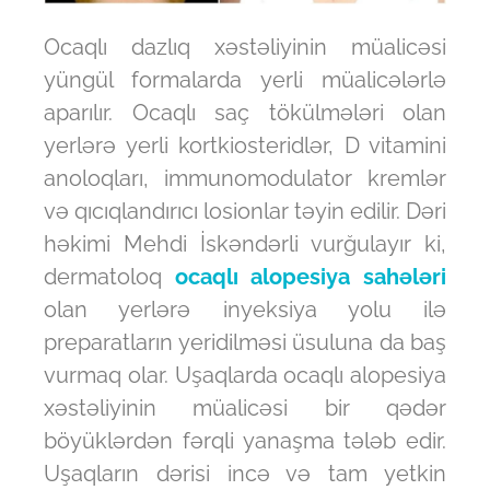
Ocaqlı dazlıq xəstəliyinin müalicəsi
yüngül formalarda yerli müalicələrlə
aparılır. Ocaqlı saç tökülmələri olan
yerlərə yerli kortkiosteridlər, D vitamini
anoloqları, immunomodulator kremlər
və qıcıqlandırıcı losionlar təyin edilir. Dəri
həkimi Mehdi İskəndərli vurğulayır ki,
dermatoloq
ocaqlı alopesiya sahələri
olan yerlərə inyeksiya yolu ilə
preparatların yeridilməsi üsuluna da baş
vurmaq olar. Uşaqlarda ocaqlı alopesiya
xəstəliyinin müalicəsi bir qədər
böyüklərdən fərqli yanaşma tələb edir.
Uşaqların dərisi incə və tam yetkin