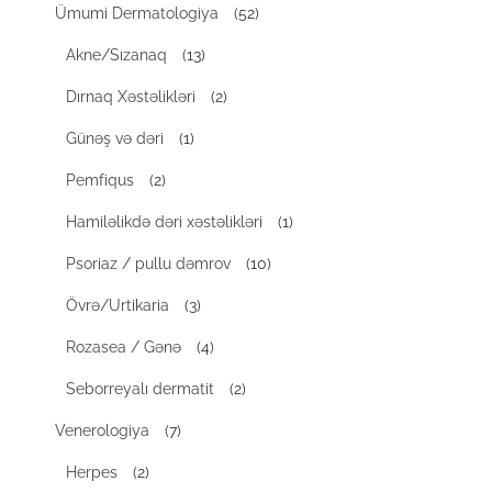
Ümumi Dermatologiya
(52)
Akne/Sızanaq
(13)
Dırnaq Xəstəlikləri
(2)
Günəş və dəri
(1)
Pemfiqus
(2)
Hamiləlikdə dəri xəstəlikləri
(1)
Psoriaz / pullu dəmrov
(10)
Övrə/Urtikaria
(3)
Rozasea / Gənə
(4)
Seborreyalı dermatit
(2)
Venerologiya
(7)
Herpes
(2)