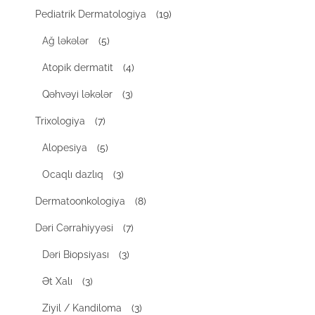
Pediatrik Dermatologiya
(19)
Ağ ləkələr
(5)
Atopik dermatit
(4)
Qəhvəyi ləkələr
(3)
Trixologiya
(7)
Alopesiya
(5)
Ocaqlı dazlıq
(3)
Dermatoonkologiya
(8)
Dəri Cərrahiyyəsi
(7)
Dəri Biopsiyası
(3)
Ət Xalı
(3)
Ziyil / Kandiloma
(3)