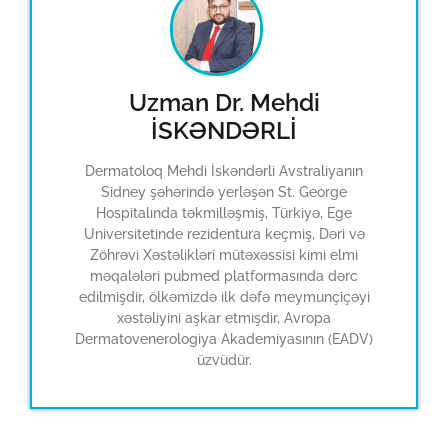
Uzman Dr. Mehdi
İSKƏNDƏRLİ
Dermatoloq Mehdi İskəndərli Avstraliyanın
Sidney şəhərində yerləşən St. George
Hospitalında təkmilləşmiş, Türkiyə, Ege
Universitetinde rezidentura keçmiş, Dəri və
Zöhrəvi Xəstəlikləri mütəxəssisi kimi elmi
məqalələri pubmed platformasında dərc
edilmişdir, ölkəmizdə ilk dəfə meymunçiçəyi
xəstəliyini aşkar etmişdir, Avropa
Dermatovenerologiya Akademiyasının (EADV)
üzvüdür.