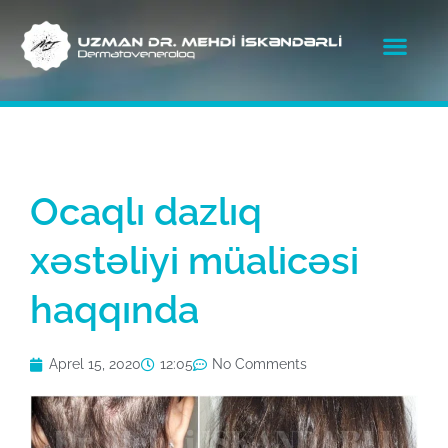
Ocaqlı dazlıq
xəstəliyi müalicəsi
haqqında
Aprel 15, 2020
12:05
No Comments