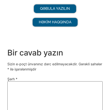
QƏBULA YAZILIN
HƏKİM HAQQINDA
Bir cavab yazın
Sizin e-poçt ünvanınız dərc edilməyəcəkdir.
Gərəkli sahələr
*
ilə işarələnmişdir
Şərh
*