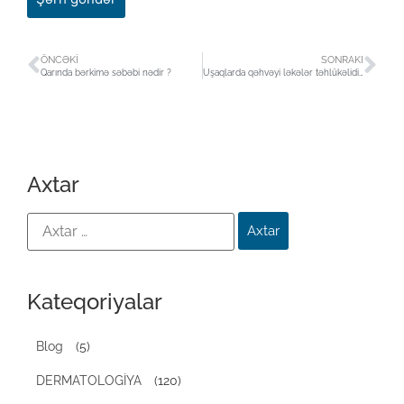
ÖNCƏKI
SONRAKI
Qarında bərkimə səbəbi nədir ?
Uşaqlarda qəhvəyi ləkələr təhlükəlidirmi ?
Axtar
Kateqoriyalar
Blog
(5)
DERMATOLOGİYA
(120)