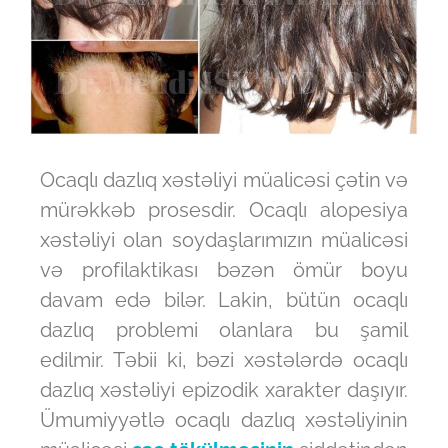
Ocaqlı dazlıq xəstəliyi müalicəsi çətin və
mürəkkəb prosesdir. Ocaqlı alopesiya
xəstəliyi olan soydaşlarımızın müalicəsi
və profilaktikası bəzən ömür boyu
davam edə bilər. Lakin, bütün ocaqlı
dazlıq problemi olanlara bu şamil
edilmir. Təbii ki, bəzi xəstələrdə ocaqlı
dazlıq xəstəliyi epizodik xarakter daşıyır.
Ümumiyyətlə ocaqlı dazlıq xəstəliyinin