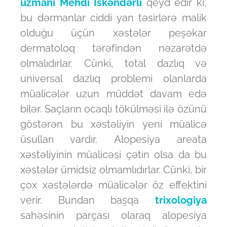
uzmanı
Mehdi İskəndərli
qeyd edir ki,
bu dərmanlar ciddi yan təsirlərə malik
olduğu üçün xəstələr peşəkar
dermatoloq tərəfindən nəzarətdə
olmalıdırlar. Cünki, total dazlıq və
universal dazlıq problemi olanlarda
müalicələr uzun müddət davam edə
bilər. Saçların ocaqlı tökülməsi ilə özünü
göstərən bu xəstəliyin yeni müalicə
üsulları vardır. Alopesiya areata
xəstəliyinin müalicəsi çətin olsa da bu
xəstələr ümidsiz olmamlıdırlar. Cünki, bir
çox xəstələrdə müalicələr öz effektini
verir. Bundan başqa
trixologiya
sahəsinin parçası olaraq alopesiya