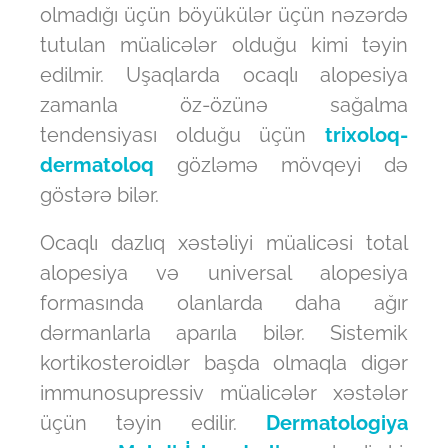
olmadığı üçün böyükülər üçün nəzərdə
tutulan müalicələr olduğu kimi təyin
edilmir. Uşaqlarda ocaqlı alopesiya
zamanla öz-özünə sağalma
tendensiyası olduğu üçün
trixoloq-
dermatoloq
gözləmə mövqeyi də
göstərə bilər.
Ocaqlı dazlıq xəstəliyi müalicəsi total
alopesiya və universal alopesiya
formasında olanlarda daha ağır
dərmanlarla aparıla bilər. Sistemik
kortikosteroidlər başda olmaqla digər
immunosupressiv müalicələr xəstələr
üçün təyin edilir.
Dermatologiya