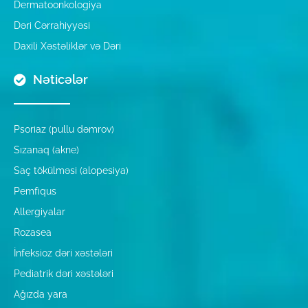
Dermatoonkologiya
Dəri Cərrahiyyəsi
Daxili Xəstəliklər və Dəri
Nəticələr
Psoriaz (pullu dəmrov)
Sızanaq (akne)
Saç tökülməsi (alopesiya)
Pemfiqus
Allergiyalar
Rozasea
İnfeksioz dəri xəstələri
Pediatrik dəri xəstələri
Ağızda yara