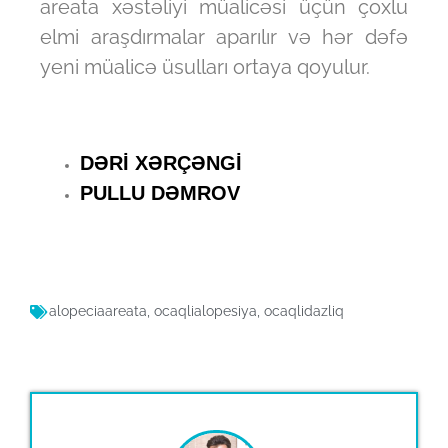
areata xəstəliyi müalicəsi üçün çoxlu
elmi araşdırmalar aparılır və hər dəfə
yeni müalicə üsulları ortaya qoyulur.
DƏRİ XƏRÇƏNGİ
PULLU DƏMROV
alopeciaareata
,
ocaqlialopesiya
,
ocaqlidazliq