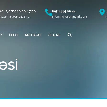
B.e - Şənbə 10:00-17:00
(051) 444 66 44
Bazar - İŞ GÜNÜ DEYİL
info@mehdiiskandarli.com
A
İZ
BLOQ
MƏTBUAT
ƏLAQƏ
ƏSI