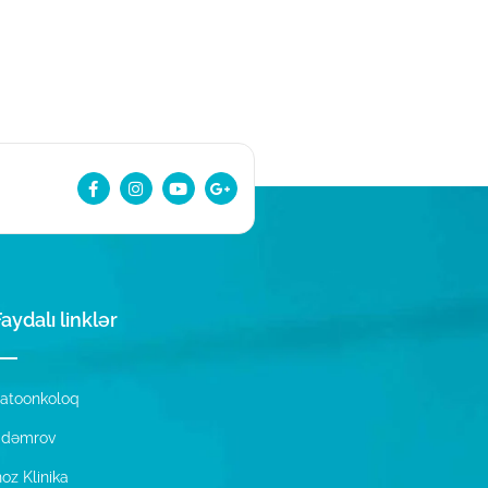
aydalı linklər
atoonkoloq
u dəmrov
oz Klinika