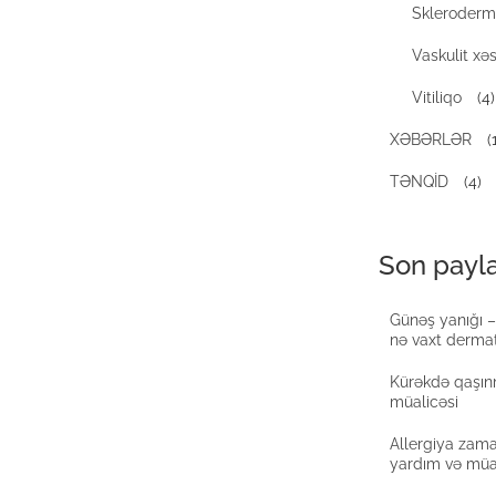
Skleroderm
Vaskulit xəs
Vitiliqo
(4)
XƏBƏRLƏR
(
TƏNQİD
(4)
Son payla
Günəş yanığı –
nə vaxt dermat
Kürəkdə qaşınm
müalicəsi
Allergiya zama
yardım və müa