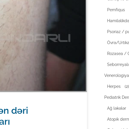
Pemfiqus
Hamiləlikdə 
Psoriaz / p
Övrə/Urtika
Rozasea / 
Seborreyalı
Venerologiya
Herpes
(2)
Pediatrik De
ən dəri
Ağ ləkələr
arı
Atopik derm