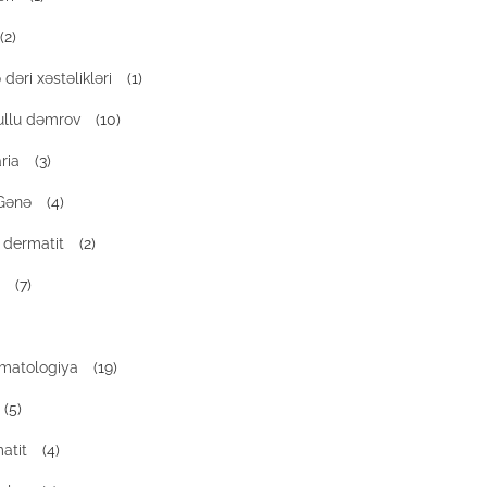
(2)
dəri xəstəlikləri
(1)
ullu dəmrov
(10)
ria
(3)
Gənə
(4)
 dermatit
(2)
(7)
rmatologiya
(19)
(5)
atit
(4)