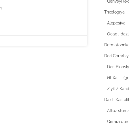
Qəhvəyi lək
ı
Trixologiya
Alopesiya
Ocaqlı dazl
Dermatoonko
Dəri Cərrahiy
Dəri Biopsiy
Ət Xalı
(3)
Ziyil / Kan
Daxili Xəstəli
Aftoz stoma
Qırmızı qur