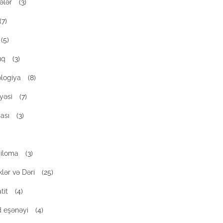
ələr
(3)
(7)
(5)
ıq
(3)
logiya
(8)
yəsi
(7)
ası
(3)
diloma
(3)
klər və Dəri
(25)
tit
(4)
d eşənəyi
(4)