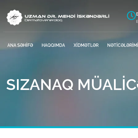
ANA SƏHİFƏ
HAQQIMDA
XİDMƏTLƏR
NƏTİCƏLƏRİM
SIZANAQ MÜALIC