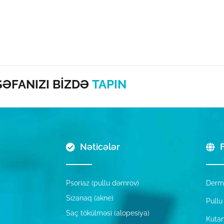
ŞƏFANIZI BİZDƏ
TAPIN
Nəticələr
F
Psoriaz (pullu dəmrov)
Derm
Sızanaq (akne)
Pull
Saç tökülməsi (alopesiya)
Kutan