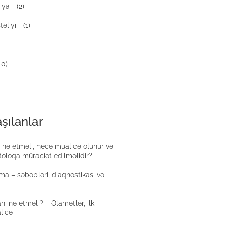
iya
(2)
təliyi
(1)
10)
şılanlar
 nə etməli, necə müalicə olunur və
oloqa müraciət edilməlidir?
a – səbəbləri, diaqnostikası və
nı nə etməli? – Əlamətlər, ilk
licə