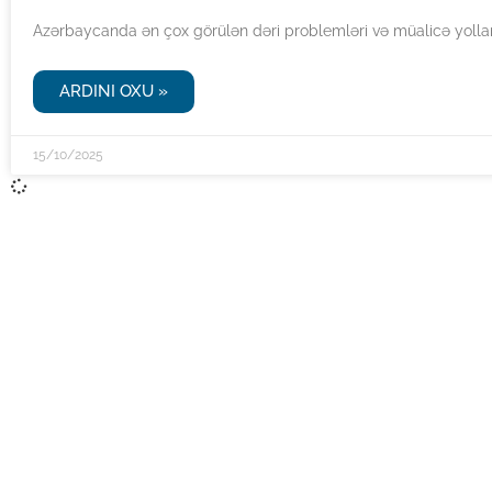
Azərbaycanda ən çox görülən dəri problemləri və müalicə yollar
ARDINI OXU »
15/10/2025