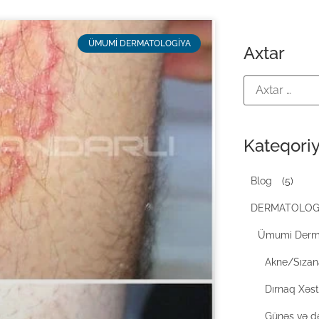
ÜMUMI DERMATOLOGIYA
Axtar
Kateqoriy
Blog
(5)
DERMATOLOG
Ümumi Derm
Akne/Sıza
Dırnaq Xəstə
Günəş və də