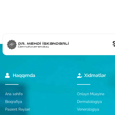
Haqqımda
Xidmətlər
Ana səhifə
Onlayn Müayinə
Bioqrafiya
Dermatologiya
Pasient Rəyləri
Venerologiya