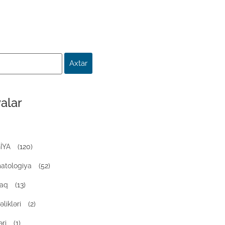
alar
İYA
(120)
atologiya
(52)
naq
(13)
likləri
(2)
ri
(1)