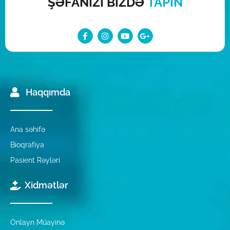
ŞƏFANIZI BİZDƏ
TAPIN
Haqqımda
Ana səhifə
Bioqrafiya
Pasient Rəyləri
Xidmətlər
Onlayn Müayinə