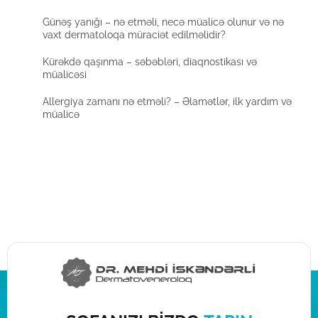
Günəş yanığı – nə etməli, necə müalicə olunur və nə
vaxt dermatoloqa müraciət edilməlidir?
Kürəkdə qaşınma – səbəbləri, diaqnostikası və
müalicəsi
Allergiya zamanı nə etməli? – Əlamətlər, ilk yardım və
müalicə