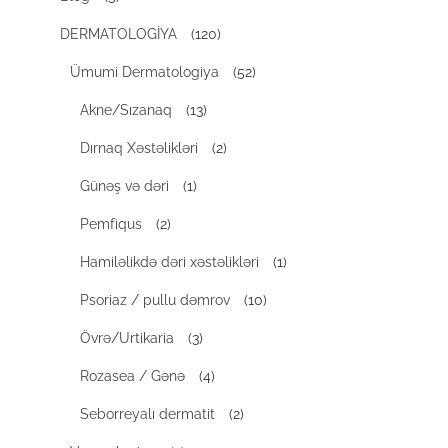
DERMATOLOGİYA
(120)
Ümumi Dermatologiya
(52)
Akne/Sızanaq
(13)
Dırnaq Xəstəlikləri
(2)
Günəş və dəri
(1)
Pemfiqus
(2)
Hamiləlikdə dəri xəstəlikləri
(1)
Psoriaz / pullu dəmrov
(10)
Övrə/Urtikaria
(3)
Rozasea / Gənə
(4)
Seborreyalı dermatit
(2)