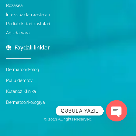
Rozasea
İnfeksioz dəri xəstələri
Pediatrik dəri xəstələri
Ağızda yara
Faydalı linklər
Dermatoonkoloq
Pullu dəmrov
Kutanoz Klinika
Dermatoonkologiya
QƏBULA YAZIL
© 2023 All rights Reserved.
Open ch