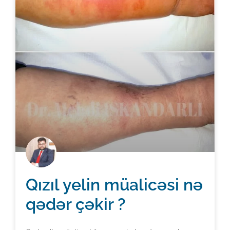
Qızıl yelin müalicəsi nə
qədər çəkir ?