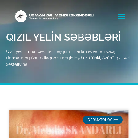
QIZIL YELIN SƏBƏBLƏRI
Qızıl yelin müalicəsi ilə məşqul olmadan əvvəl ən yaxşı
dermatoloq öncə diaqnozu dəqiqləşdirir. Cünki, özünü qzıl yel
xəstəliyinə
DERMATOLOGİYA