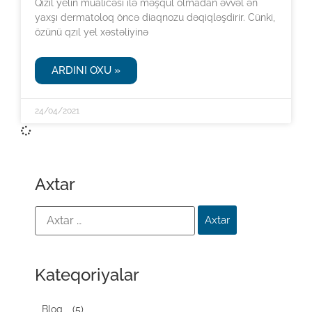
Qızıl yelin müalicəsi ilə məşqul olmadan əvvəl ən
yaxşı dermatoloq öncə diaqnozu dəqiqləşdirir. Cünki,
özünü qzıl yel xəstəliyinə
ARDINI OXU »
24/04/2021
Axtar
Kateqoriyalar
Blog
(5)