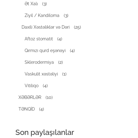
Ət Xalı
(3)
Ziyil / Kandiloma
(3)
Daxili Xəstəliklər və Dəri
(25)
Aftoz stomatit
(4)
Qırmızı qurd eşənəyi
(4)
Sklerodermiya
(2)
Vaskulit xəstəliyi
(1)
Vitiliqo
(4)
XƏBƏRLƏR
(10)
TƏNQİD
(4)
Son paylaşılanlar