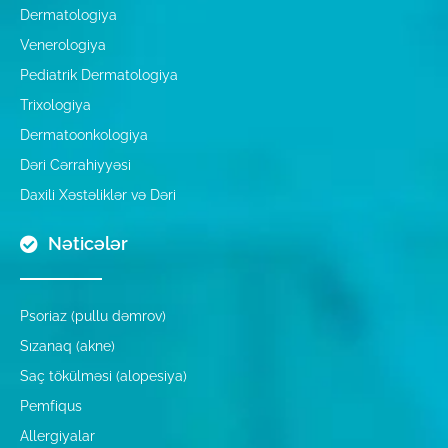
Dermatologiya
Venerologiya
Pediatrik Dermatologiya
Trixologiya
Dermatoonkologiya
Dəri Cərrahiyyəsi
Daxili Xəstəliklər və Dəri
Nəticələr
Psoriaz (pullu dəmrov)
Sızanaq (akne)
Saç tökülməsi (alopesiya)
Pemfiqus
Allergiyalar