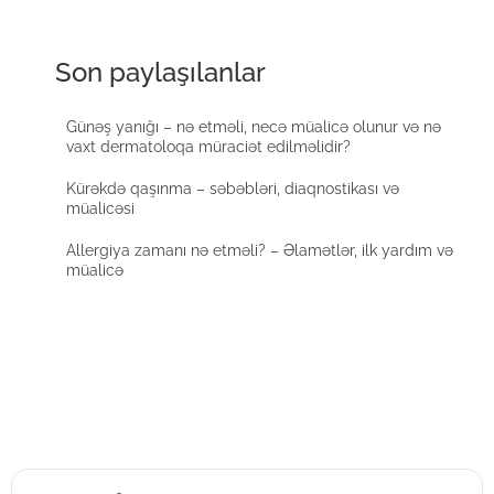
Son paylaşılanlar
Günəş yanığı – nə etməli, necə müalicə olunur və nə
vaxt dermatoloqa müraciət edilməlidir?
Kürəkdə qaşınma – səbəbləri, diaqnostikası və
müalicəsi
Allergiya zamanı nə etməli? – Əlamətlər, ilk yardım və
müalicə