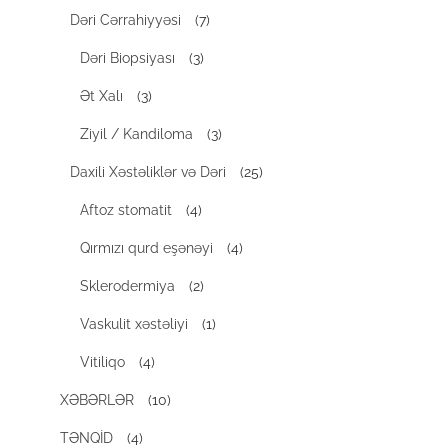
Dəri Cərrahiyyəsi
(7)
Dəri Biopsiyası
(3)
Ət Xalı
(3)
Ziyil / Kandiloma
(3)
Daxili Xəstəliklər və Dəri
(25)
Aftoz stomatit
(4)
Qırmızı qurd eşənəyi
(4)
Sklerodermiya
(2)
Vaskulit xəstəliyi
(1)
Vitiliqo
(4)
XƏBƏRLƏR
(10)
TƏNQİD
(4)