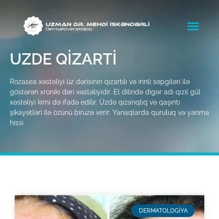
UZDE QIZARTI
Rozasea xəstəliyi üz dərisinin qızartılı və irinli səpgiləri ilə
göstərən xroniki dəri xəstəliyidir. El dilində digər adı qızıl gül
xəstəliyi kimi də ifadə edilir. Üzdə qızarıqlıq və qaşıntı
şikayətləri ilə özünü biruzə verir. Yanaqlarda quruluq və yanma
hissi
DERMATOLOGİYA