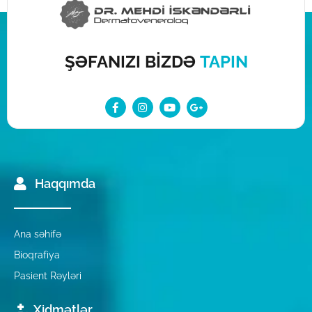
ŞƏFANIZI BİZDƏ
TAPIN
Haqqımda
Ana səhifə
Bioqrafiya
Pasient Rəyləri
Xidmətlər