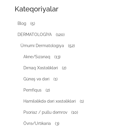
Kateqoriyalar
Blog
(5)
DERMATOLOGİYA
(120)
Ümumi Dermatologiya
(52)
Akne/Sızanaq
(13)
Dırnaq Xəstəlikləri
(2)
Günəş və dəri
(1)
Pemfiqus
(2)
Hamiləlikdə dəri xəstəlikləri
(1)
Psoriaz / pullu dəmrov
(10)
Övrə/Urtikaria
(3)