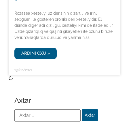
Rozasea xəstəliyi üz dərisinin qızartılı və irinli
səpgiləri ilə göstərən xroniki dəri xəstəliyidir. El
dilində digər adı qızıl gül xəstəliyi kimi də ifadə edilir.
Üzdə qızarıqlıq və qaşıntı şikayətləri ilə özünü biruzə
verir. Yanaqlarda quruluq və yanma hissi
ARDINI OXU »
13/02/2021
Axtar