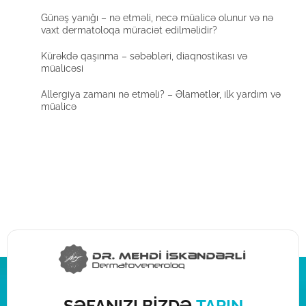
Günəş yanığı – nə etməli, necə müalicə olunur və nə
vaxt dermatoloqa müraciət edilməlidir?
Kürəkdə qaşınma – səbəbləri, diaqnostikası və
müalicəsi
Allergiya zamanı nə etməli? – Əlamətlər, ilk yardım və
müalicə
ŞƏFANIZI BİZDƏ
TAPIN