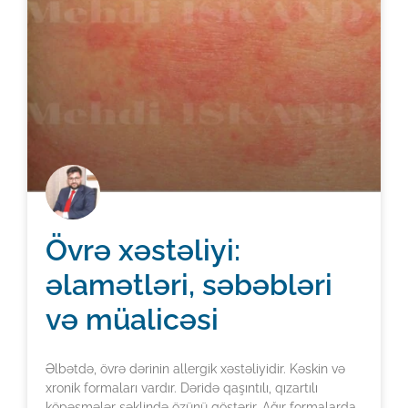
Övrə xəstəliyi:
əlamətləri, səbəbləri
və müalicəsi
Əlbətdə, övrə dərinin allergik xəstəliyidir. Kəskin və
xronik formaları vardır. Dəridə qaşıntılı, qızartılı
köpəşmələr şəklində özünü göstərir. Ağır formalarda