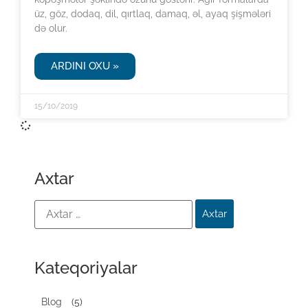
üz, göz, dodaq, dil, qırtlaq, damaq, əl, ayaq şişmələri
də olur.
ARDINI OXU »
15/10/2019
Axtar
Kateqoriyalar
Blog
(5)