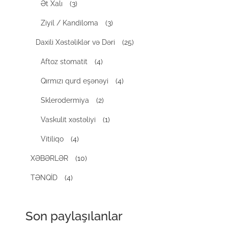
Ət Xalı
(3)
Ziyil / Kandiloma
(3)
Daxili Xəstəliklər və Dəri
(25)
Aftoz stomatit
(4)
Qırmızı qurd eşənəyi
(4)
Sklerodermiya
(2)
Vaskulit xəstəliyi
(1)
Vitiliqo
(4)
XƏBƏRLƏR
(10)
TƏNQİD
(4)
Son paylaşılanlar