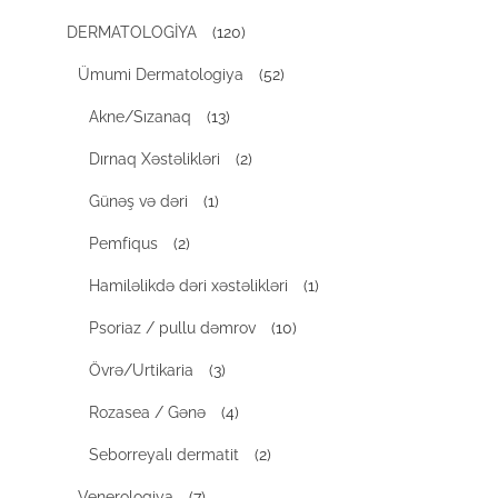
DERMATOLOGİYA
(120)
Ümumi Dermatologiya
(52)
Akne/Sızanaq
(13)
Dırnaq Xəstəlikləri
(2)
Günəş və dəri
(1)
Pemfiqus
(2)
Hamiləlikdə dəri xəstəlikləri
(1)
Psoriaz / pullu dəmrov
(10)
Övrə/Urtikaria
(3)
Rozasea / Gənə
(4)
Seborreyalı dermatit
(2)
Venerologiya
(7)