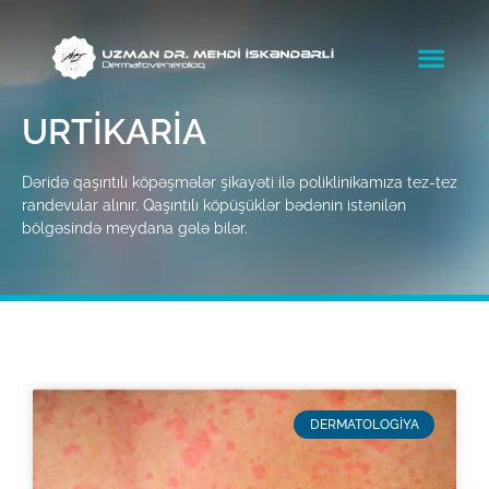
URTIKARIA
Dəridə qaşıntılı köpəşmələr şikayəti ilə poliklinikamıza tez-tez
randevular alınır. Qaşıntılı köpüşüklər bədənin istənilən
bölgəsində meydana gələ bilər.
DERMATOLOGİYA