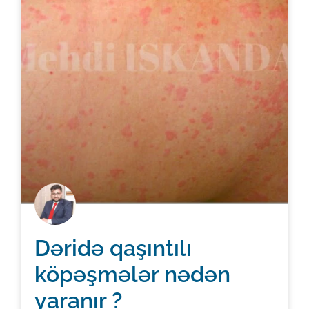
Dəridə qaşıntılı
köpəşmələr nədən
yaranır ?