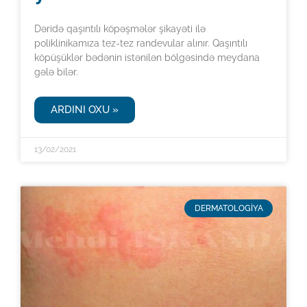
Dəridə qaşıntılı köpəşmələr şikayəti ilə
poliklinikamıza tez-tez randevular alınır. Qaşıntılı
köpüşüklər bədənin istənilən bölgəsində meydana
gələ bilər.
ARDINI OXU »
13/02/2021
DERMATOLOGİYA