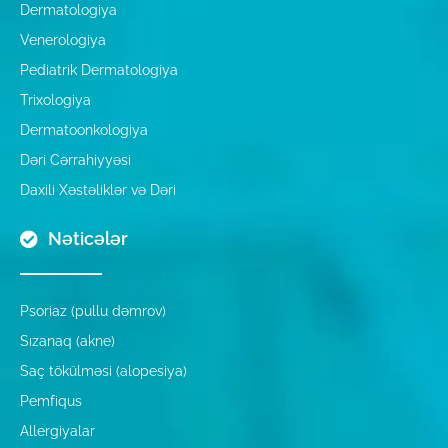
Dermatologiya
Venerologiya
Pediatrik Dermatologiya
Trixologiya
Dermatoonkologiya
Dəri Cərrahiyyəsi
Daxili Xəstəliklər və Dəri
Nəticələr
Psoriaz (pullu dəmrov)
Sızanaq (akne)
Saç tökülməsi (alopesiya)
Pemfiqus
Allergiyalar