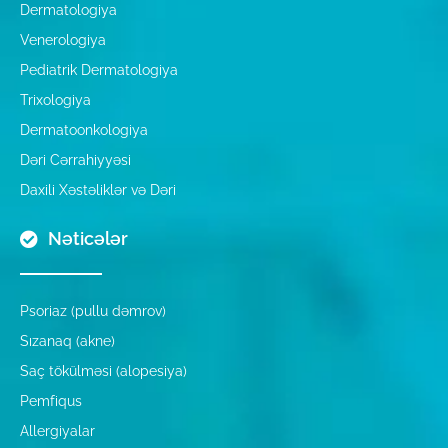
Dermatologiya
Venerologiya
Pediatrik Dermatologiya
Trixologiya
Dermatoonkologiya
Dəri Cərrahiyyəsi
Daxili Xəstəliklər və Dəri
Nəticələr
Psoriaz (pullu dəmrov)
Sızanaq (akne)
Saç tökülməsi (alopesiya)
Pemfiqus
Allergiyalar