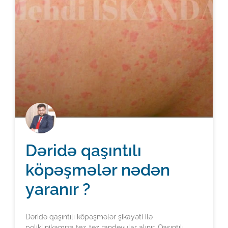
Dəridə qaşıntılı
köpəşmələr nədən
yaranır ?
Dəridə qaşıntılı köpəşmələr şikayəti ilə
poliklinikamıza tez-tez randevular alınır. Qaşıntılı