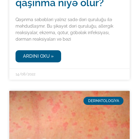
qaşınma niyə olur?
Qaşınma səbəbləri yalnız sadə dəri quruluğu ilə
məhdudlaşmır. Bu şikayət dəri quruluğu, allergik
reaksiyalar, ekzema, qotur, göbələk infeksiyası,
dərman reaksiyaları və bəzi
ARDINI OXU »
14/08/2022
DERMATOLOGİYA