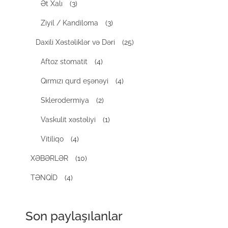
Ət Xalı
(3)
Ziyil / Kandiloma
(3)
Daxili Xəstəliklər və Dəri
(25)
Aftoz stomatit
(4)
Qırmızı qurd eşənəyi
(4)
Sklerodermiya
(2)
Vaskulit xəstəliyi
(1)
Vitiliqo
(4)
XƏBƏRLƏR
(10)
TƏNQİD
(4)
Son paylaşılanlar