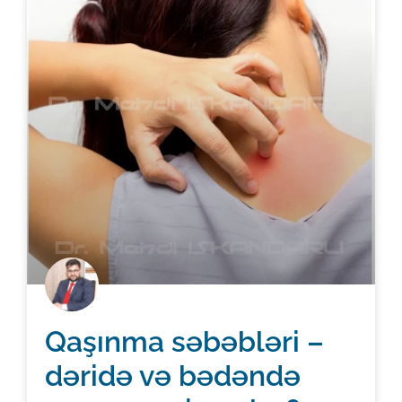
Qaşınma səbəbləri –
dəridə və bədəndə