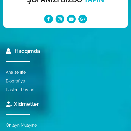
Haqqımda
Ana səhifə
Bioqrafiya
Pasient Rəyləri
Xidmətlər
Onlayn Müayinə