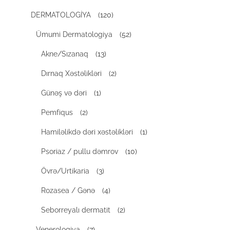
DERMATOLOGİYA
(120)
Ümumi Dermatologiya
(52)
Akne/Sızanaq
(13)
Dırnaq Xəstəlikləri
(2)
Günəş və dəri
(1)
Pemfiqus
(2)
Hamiləlikdə dəri xəstəlikləri
(1)
Psoriaz / pullu dəmrov
(10)
Övrə/Urtikaria
(3)
Rozasea / Gənə
(4)
Seborreyalı dermatit
(2)
Venerologiya
(7)