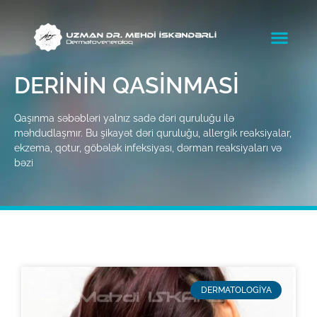
DERININ QASINMASI
Qaşınma səbəbləri yalnız sadə dəri quruluğu ilə
məhdudlaşmır. Bu şikayət dəri quruluğu, allergik reaksiyalar,
ekzema, qotur, göbələk infeksiyası, dərman reaksiyaları və
bəzi
DERMATOLOGİYA