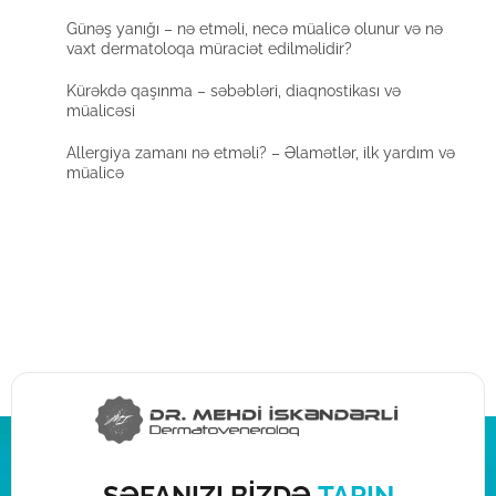
Günəş yanığı – nə etməli, necə müalicə olunur və nə
vaxt dermatoloqa müraciət edilməlidir?
Kürəkdə qaşınma – səbəbləri, diaqnostikası və
müalicəsi
Allergiya zamanı nə etməli? – Əlamətlər, ilk yardım və
müalicə
ŞƏFANIZI BİZDƏ
TAPIN