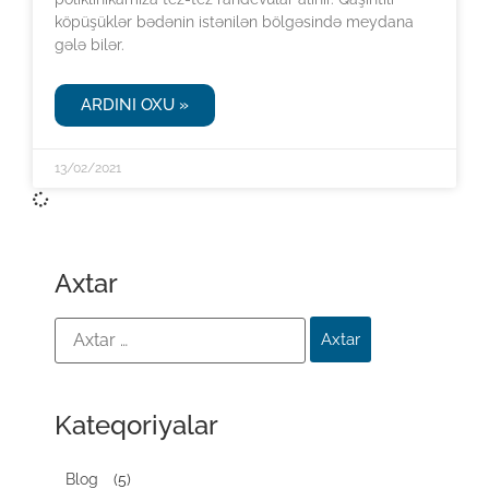
köpüşüklər bədənin istənilən bölgəsində meydana
gələ bilər.
ARDINI OXU »
13/02/2021
Axtar
Kateqoriyalar
Blog
(5)