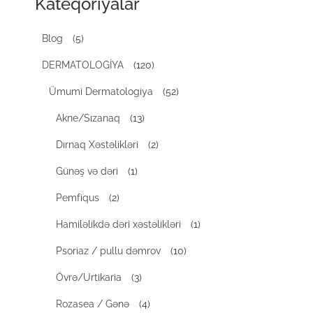
Kateqoriyalar
Blog
(5)
DERMATOLOGİYA
(120)
Ümumi Dermatologiya
(52)
Akne/Sızanaq
(13)
Dırnaq Xəstəlikləri
(2)
Günəş və dəri
(1)
Pemfiqus
(2)
Hamiləlikdə dəri xəstəlikləri
(1)
Psoriaz / pullu dəmrov
(10)
Övrə/Urtikaria
(3)
Rozasea / Gənə
(4)