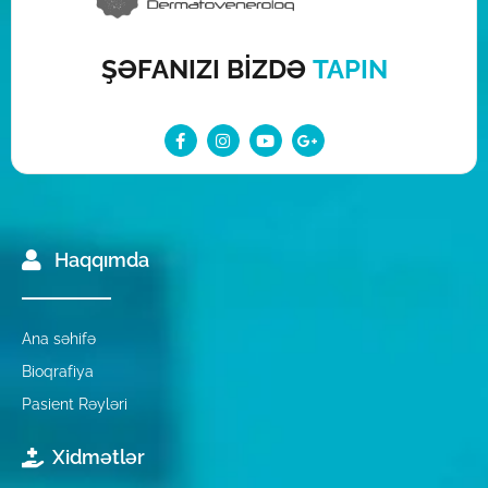
ŞƏFANIZI BİZDƏ
TAPIN
Haqqımda
Ana səhifə
Bioqrafiya
Pasient Rəyləri
Xidmətlər