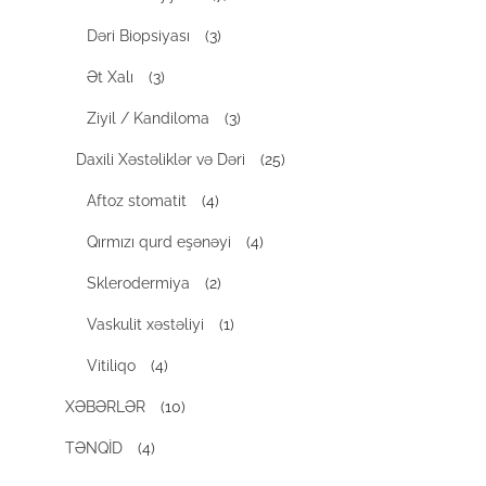
Dəri Biopsiyası
(3)
Ət Xalı
(3)
Ziyil / Kandiloma
(3)
Daxili Xəstəliklər və Dəri
(25)
Aftoz stomatit
(4)
Qırmızı qurd eşənəyi
(4)
Sklerodermiya
(2)
Vaskulit xəstəliyi
(1)
Vitiliqo
(4)
XƏBƏRLƏR
(10)
TƏNQİD
(4)