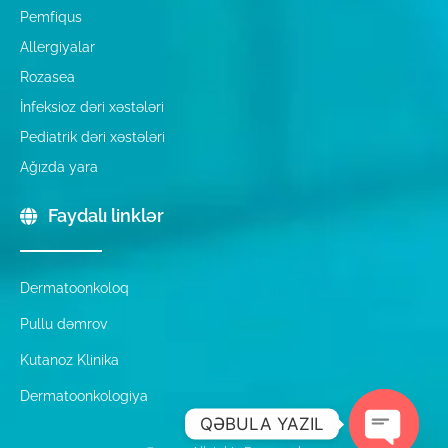
Pemfiqus
Allergiyalar
Rozasea
İnfeksioz dəri xəstələri
Pediatrik dəri xəstələri
Ağızda yara
Faydalı linklər
Dermatoonkoloq
Pullu dəmrov
Kutanoz Klinika
Dermatoonkologiya
QƏBULA YAZIL