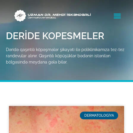
DERIDE KOPESMELER
Dəridə qaşıntılı köpəşmələr şikayəti ilə poliklinikamıza tez-tez
randevular alınır. Qaşıntılı köpüşüklər bədənin istənilən
bölgəsində meydana gələ bilər.
DERMATOLOGİYA