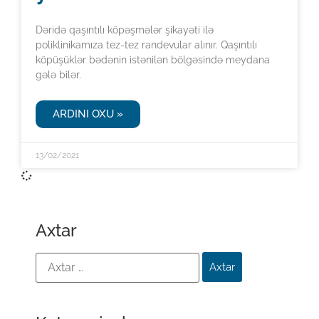
Dəridə qaşıntılı köpəşmələr şikayəti ilə
poliklinikamıza tez-tez randevular alınır. Qaşıntılı
köpüşüklər bədənin istənilən bölgəsində meydana
gələ bilər.
ARDINI OXU »
13/02/2021
Axtar