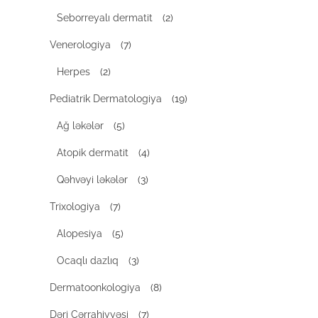
Seborreyalı dermatit
(2)
Venerologiya
(7)
Herpes
(2)
Pediatrik Dermatologiya
(19)
Ağ ləkələr
(5)
Atopik dermatit
(4)
Qəhvəyi ləkələr
(3)
Trixologiya
(7)
Alopesiya
(5)
Ocaqlı dazlıq
(3)
Dermatoonkologiya
(8)
Dəri Cərrahiyyəsi
(7)