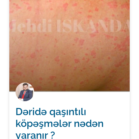
Dəridə qaşıntılı
köpəşmələr nədən
yaranır ?