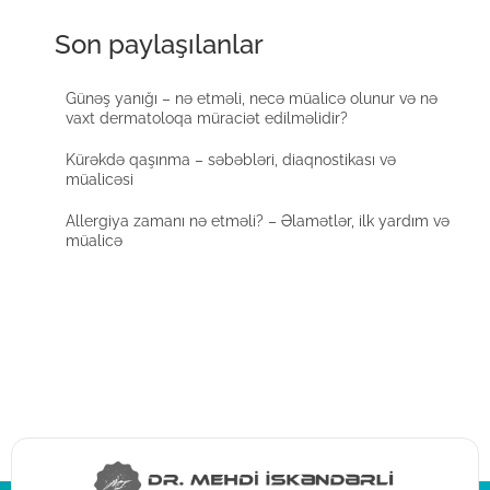
Son paylaşılanlar
Günəş yanığı – nə etməli, necə müalicə olunur və nə
vaxt dermatoloqa müraciət edilməlidir?
Kürəkdə qaşınma – səbəbləri, diaqnostikası və
müalicəsi
Allergiya zamanı nə etməli? – Əlamətlər, ilk yardım və
müalicə